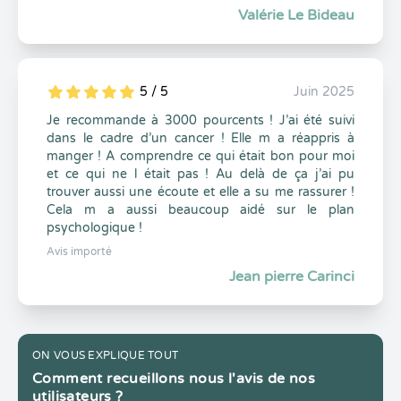
Valérie Le Bideau
5 / 5
Juin 2025
5
1
5
0
Je recommande à 3000 pourcents ! J’ai été suivi
dans le cadre d’un cancer ! Elle m a réappris à
manger ! A comprendre ce qui était bon pour moi
et ce qui ne l était pas ! Au delà de ça j’ai pu
trouver aussi une écoute et elle a su me rassurer !
Cela m a aussi beaucoup aidé sur le plan
psychologique !
Avis importé
Jean pierre Carinci
ON VOUS EXPLIQUE TOUT
Comment recueillons nous l'avis de nos
utilisateurs ?