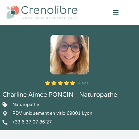
Open mai
4 avis
5
1
5
4
Charline Aimée PONCIN - Naturopathe
Naturopathe
RDV uniquement en visio 69001 Lyon
+33 6 37 07 86 27