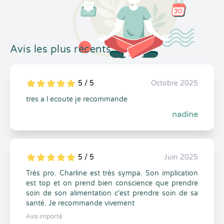
Avis les plus récents
5 / 5
Octobre 2025
5
1
5
0
tres a l ecoute je recommande
nadine
5 / 5
Juin 2025
5
1
5
0
Très pro. Charline est très sympa. Son implication
est top et on prend bien conscience que prendre
soin de son alimentation c'est prendre soin de sa
santé. Je recommande vivement
Avis importé