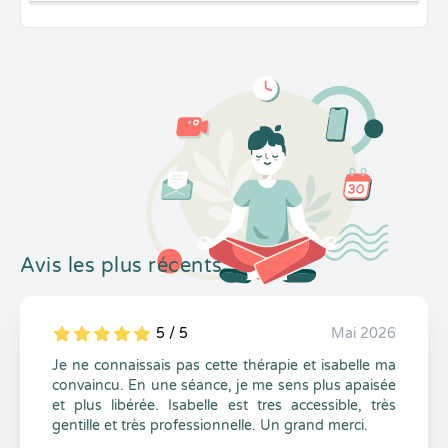
Avis les plus récents
5 / 5
Mai 2026
5
1
5
0
Je ne connaissais pas cette thérapie et isabelle ma
convaincu. En une séance, je me sens plus apaisée
et plus libérée. Isabelle est tres accessible, très
gentille et très professionnelle. Un grand merci.