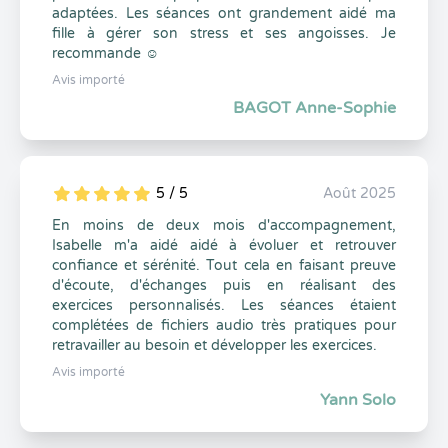
adaptées. Les séances ont grandement aidé ma
fille à gérer son stress et ses angoisses. Je
recommande ☺️
Avis importé
BAGOT Anne-Sophie
5 / 5
Août 2025
5
1
5
0
En moins de deux mois d'accompagnement,
Isabelle m'a aidé aidé à évoluer et retrouver
confiance et sérénité. Tout cela en faisant preuve
d'écoute, d'échanges puis en réalisant des
exercices personnalisés. Les séances étaient
complétées de fichiers audio très pratiques pour
retravailler au besoin et développer les exercices.
Avis importé
Yann Solo