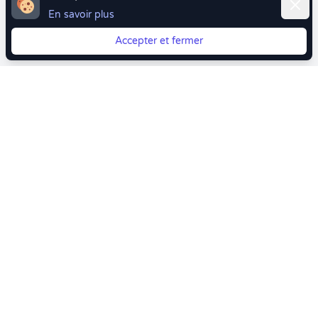
Ferme
En savoir plus
Accepter et fermer
Vous quittez Doctolib ? Faites votre transition vers
Crenolibre tout en douceur !
Crenolibre
, Votre rendez-vous bien-être