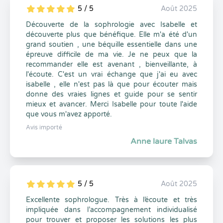
5 / 5
Août 2025
5
1
5
0
Découverte de la sophrologie avec Isabelle et
découverte plus que bénéfique. Elle m'a été d'un
grand soutien , une béquille essentielle dans une
épreuve difficile de ma vie. Je ne peux que la
recommander elle est avenant , bienveillante, à
l'écoute. C'est un vrai échange que j'ai eu avec
isabelle , elle n'est pas là que pour écouter mais
donne des vraies lignes et guide pour se sentir
mieux et avancer. Merci Isabelle pour toute l'aide
que vous m'avez apporté.
Avis importé
Anne laure Talvas
5 / 5
Août 2025
5
1
5
0
Excellente sophrologue. Très à l’écoute et très
impliquée dans l’accompagnement individualisé
pour trouver et proposer les solutions les plus