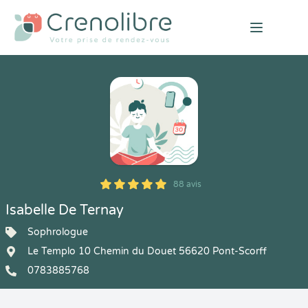
Open mai
88 avis
5
1
5
88
Isabelle De Ternay
Sophrologue
Le Templo 10 Chemin du Douet 56620 Pont-Scorff
0783885768