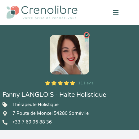
Open mai
111 avis
5
1
5
111
Fanny LANGLOIS - Halte Holistique
Thérapeute Holistique
7 Route de Moncel 54280 Sornéville
+33 7 69 96 88 36