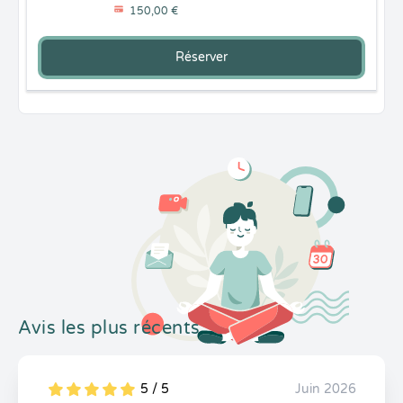
150,00 €
Réserver
Avis les plus récents
5 / 5
Juin 2026
5
1
5
0