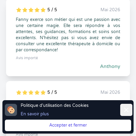
5 / 5
Mai 2026
5
1
5
0
Fanny exerce son métier qui est une passion avec
une certaine magie. Elle sera répondre à vos
attentes, ses guidances, formations et soins sont
excellents. N’hésitez pas si vous avez envie de
consulter une excellente thérapeute à domicile ou
par correspondance!
Avis importé
Anthony
5 / 5
Mai 2026
5
1
5
0
Fanny est une personne bienveillante et
Politique d'utilisation des Cookies
Ferme
profondément humaine, j’ai adoré cette première
En savoir plus
expérience à ses côtés. Elle sait nous mettre en
confiance et est à l’écoute. Merci à toi, j’ai hâte de
Accepter et fermer
revenir ! 😊
Avis importé