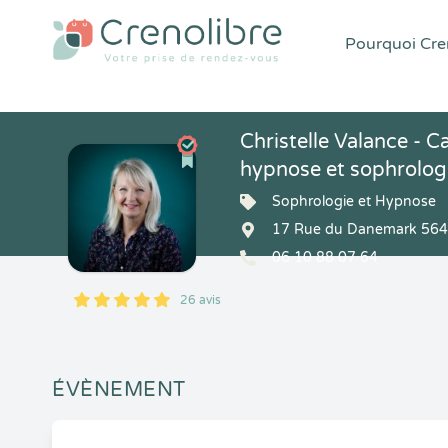
Pourquoi Cren
Christelle Valance - 
hypnose et sophrolo
Sophrologie et Hypnose
17 Rue du Danemark 564
06 10 88 07 64
26 avis
5
1
5
26
ÉVÈNEMENT