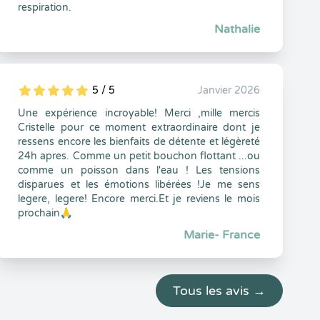
respiration.
Nathalie
5 / 5
Janvier 2026
5
1
5
0
Une expérience incroyable! Merci ,mille mercis
Cristelle pour ce moment extraordinaire dont je
ressens encore les bienfaits de détente et légèreté
24h apres. Comme un petit bouchon flottant ...ou
comme un poisson dans l'eau ! Les tensions
disparues et les émotions libérées !Je me sens
legere, legere! Encore merci.Et je reviens le mois
prochain🙏
Marie- France
Tous les avis →