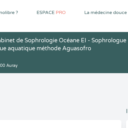
olibre ?
ESPACE
PRO
La médecine douce
Cabinet de Sophrologie Océane EI - Sophrologue
gue aquatique méthode Aguasofro
00 Auray