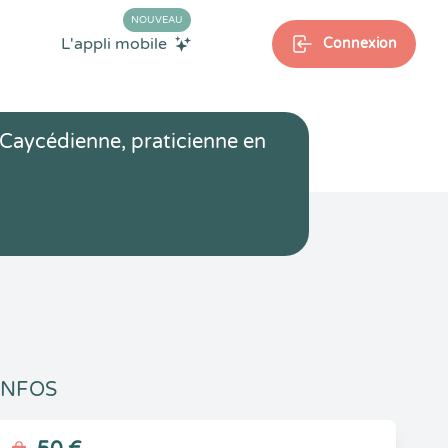
NOUVEAU
L'appli mobile
Connexion
 Caycédienne, praticienne en
INFOS