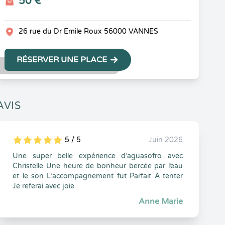
50 €
26 rue du Dr Emile Roux 56000 VANNES
RÉSERVER UNE PLACE
AVIS
5 / 5
Juin 2026
5
1
5
0
Une super belle expérience d’aguasofro avec
Christelle Une heure de bonheur bercée par l’eau
et le son L’accompagnement fut Parfait À tenter
Je referai avec joie
Anne Marie