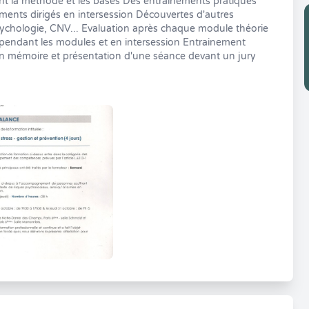
nt la méthode et les bases Des entrainements pratiques
ments dirigés en intersession Découvertes d'autres
a psychologie, CNV... Evaluation après chaque module théorie
 pendant les modules et en intersession Entrainement
'un mémoire et présentation d'une séance devant un jury