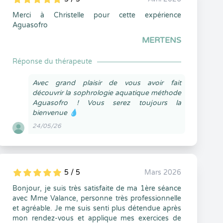
5
1
5
0
Merci à Christelle pour cette expérience
Aguasofro
MERTENS
Réponse du thérapeute
Avec grand plaisir de vous avoir fait
découvrir la sophrologie aquatique méthode
Aguasofro ! Vous serez toujours la
bienvenue 💧
24/05/26
5 / 5
Mars 2026
5
1
5
0
Bonjour, je suis très satisfaite de ma 1ère séance
avec Mme Valance, personne très professionnelle
et agréable. Je me suis senti plus détendue après
mon rendez-vous et applique mes exercices de