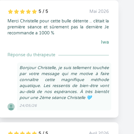
5 / 5
Mai 2026
5
1
5
0
Merci Christelle pour cette bulle détente .. c’était la
première séance et sûrement pas la dernière Je
recommande a 1000 %
Iwa
Réponse du thérapeute
Bonjour Christelle, je suis tellement touchée
par votre message qui me motive à faire
connaître cette magnifique méthode
aquatique. Les ressentis de bien-être vont
au-delà de nos espérances. À très bientôt
pour une 2ème séance Christelle 🩵
24/05/26
5 / 5
Avril 2026