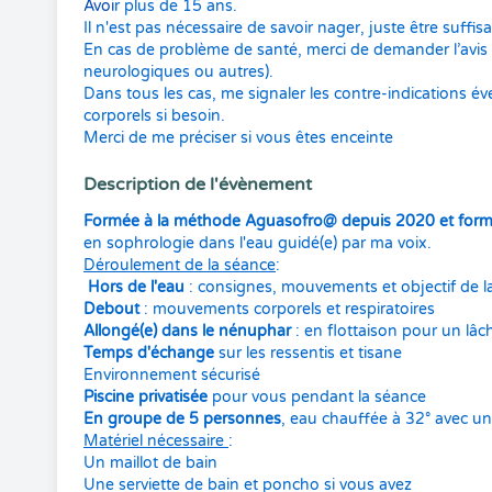
Avoi
r plus de 15 ans.
Il n'est pas nécessaire de savoir nager, juste être suffis
En cas de problème de santé, merci de demander l’avis 
neurologiques ou autres).
Dans tous les cas, me signaler les contre-indications é
corporels si besoin.
Merci de me préciser si vous êtes enceinte
Description de l'évènement
Formée à la méthode Aguasofro@ depuis 2020 et forma
en sophrologie dans l'eau guidé(e) par ma voix.
Déroulement de la séance
:
Hors de l'eau
: consignes, mouvements et objectif de l
Debout
: mouvements corporels et respiratoires
Allongé(e) dans le nénuphar
: en flottaison pour un lâche
Temps d'échange
sur les ressentis et tisane
Environnement sécurisé
Piscine privatisée
pour vous pendant la séance
En groupe de 5 personnes
, eau chauffée à 32° avec 
Matériel nécessaire
:
Un maillot de bain
Une serviette de bain et poncho si vous avez