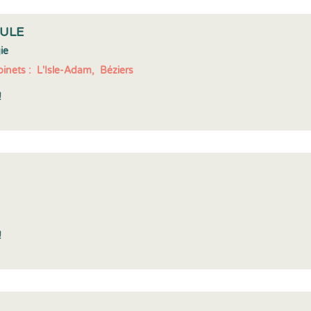
OULE
ie
inets :
L'Isle-Adam,
Béziers
!
!