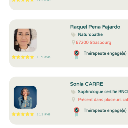
123 avis
5
1
5
123
Raquel Pena Fajardo
Naturopathe
67200
Strasbourg
Thérapeute engagé(e) 
119 avis
5
1
5
119
Sonia CARRE
Sophrologue certifié RNC
Présent dans plusieurs cab
Thérapeute engagé(e) 
111 avis
5
1
5
111