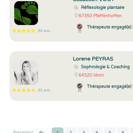
Réflexologie plantaire
67350
Pfaffenhoffen
Thérapeute engagé(e) 
86 avis
5
1
5
86
Lorene PEYRAS
Sophrologie & Coaching
64320
Idron
Thérapeute engagé(e) 
85 avis
5
1
5
85
Precédent
1
2
3
4
5
6