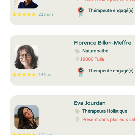
Thérapeute engagé(e) 
229 avis
5
1
5
229
Florence Billon-Meffre
Naturopathe
19000
Tulle
Thérapeute engagé(e) 
146 avis
5
1
5
146
Eva Jourdan
Thérapeute Holistique
Présent dans plusieurs cab