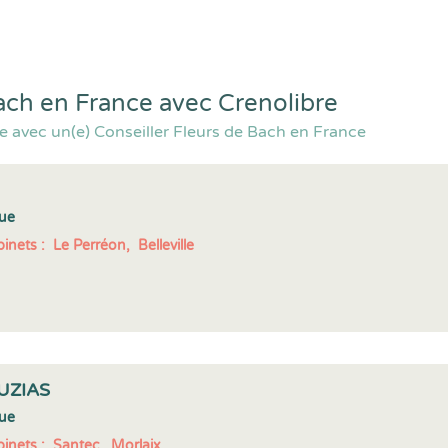
Bach en France avec Crenolibre
e avec un(e) Conseiller Fleurs de Bach en France
gue
inets :
Le Perréon,
Belleville
UZIAS
gue
inets :
Santec,
Morlaix