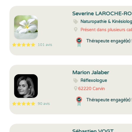
Severine LAROCHE-R
Naturopathie & Kinésiolog
Présent dans plusieurs cab
Thérapeute engagé(e) 
101 avis
5
1
5
101
Marion Jalaber
Réflexologue
62220
Carvin
Thérapeute engagé(e) 
90 avis
5
1
5
90
Sébastien VOGT