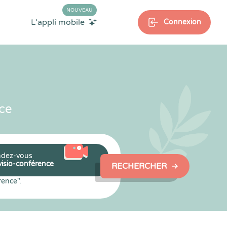
NOUVEAU
L'appli mobile
Connexion
ce
dez-vous
visio-conférence
RECHERCHER
rence".