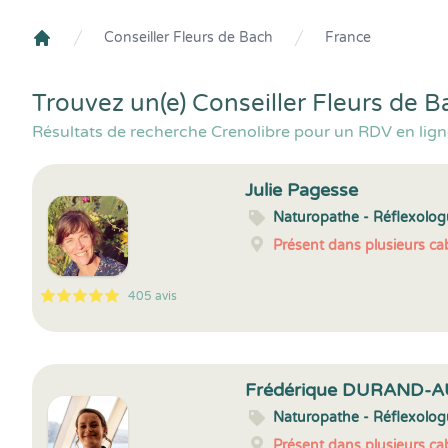
Conseiller Fleurs de Bach
France
Crenolibre
Trouvez un(e) Conseiller Fleurs de 
Résultats de recherche Crenolibre pour un RDV en lign
Julie Pagesse
Naturopathe - Réflexolo
Présent dans plusieurs cab
405 avis
5
1
5
405
Frédérique DURAND-A
Naturopathe - Réflexolo
Présent dans plusieurs cab