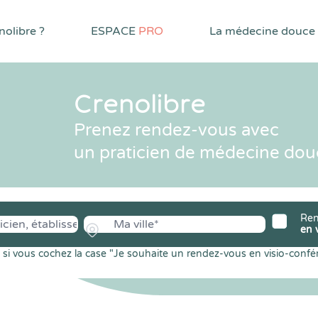
olibre ?
ESPACE
PRO
La médecine douce
Crenolibre
Prenez rendez-vous avec
un praticien de médecine dou
Ren
en 
si vous cochez la case "Je souhaite un rendez-vous en visio-confé