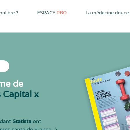
olibre ?
ESPACE
PRO
La médecine douce
rme de
Capital x
endant
Statista
ont
ormes santé de France, à