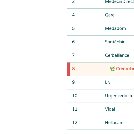
3
MédecinDirect
4
Qare
5
Medadom
6
Santéclair
7
Cerballiance
8
🌿 Crenolib
9
Livi
10
Urgencedocte
11
Vidal
12
Hellocare