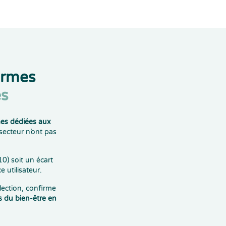
ormes
s
mes dédiées aux
secteur n’ont pas
0) soit un écart
e utilisateur.
lection, confirme
s du bien-être en