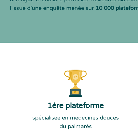
l’issue d’une enquête menée sur
10 000 platefor
1ére plateforme
spécialisée en médecines douces
du palmarès