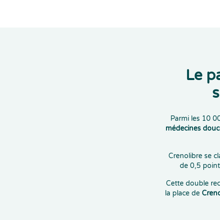
Le p
s
Parmi les 10 0
médecines douc
Crenolibre se c
de 0,5 point,
Cette double rec
la place de
Creno