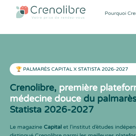
Pourquoi Cren
🏆 PALMARÈS CAPITAL X STATISTA 2026-2027
Crenolibre,
première platefo
médecine douce
du palmarès 
Statista 2026-2027
Le magazine
Capital
et l’institut d’études indép
distingué Crenolibre parmi les meilleures platef