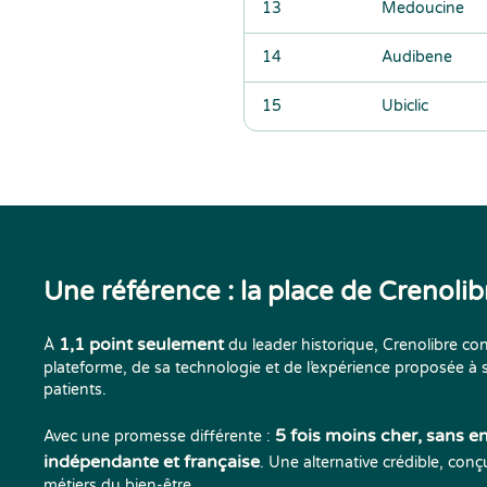
13
Medoucine
14
Audibene
15
Ubiclic
Une référence : la place de Crenolib
1,1 point seulement
À
du leader historique, Crenolibre conf
plateforme, de sa technologie et de l’expérience proposée à
patients.
5 fois moins cher, sans 
Avec une promesse différente :
indépendante et française
. Une alternative crédible, con
métiers du bien-être.