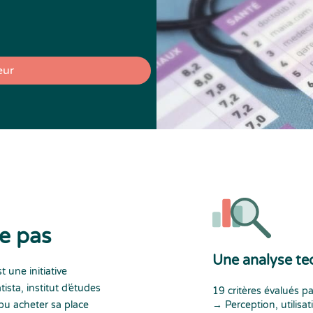
eur
te pas
Une analyse te
 une initiative
ista, institut d’études
19 critères évalués pa
pu acheter sa place
→ Perception, utilisa