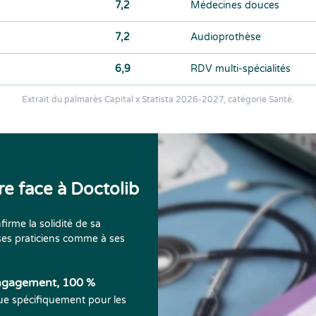
7,2
Médecines douces
7,2
Audioprothèse
6,9
RDV multi-spécialités
Extrait du
palmarès Capital x Statista 2026-2027, catégorie Santé
.
re face à Doctolib
irme la solidité de sa
 ses praticiens comme à ses
engagement, 100 %
çue spécifiquement pour les