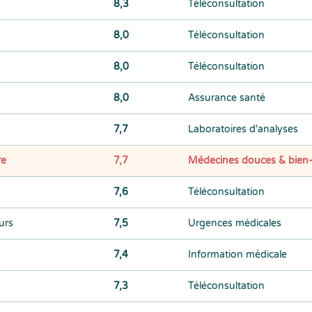
8,3
Téléconsultation
8,0
Téléconsultation
8,0
Téléconsultation
8,0
Assurance santé
7,7
Laboratoires d'analyses
re
7,7
Médecines douces & bien-
7,6
Téléconsultation
urs
7,5
Urgences médicales
7,4
Information médicale
7,3
Téléconsultation