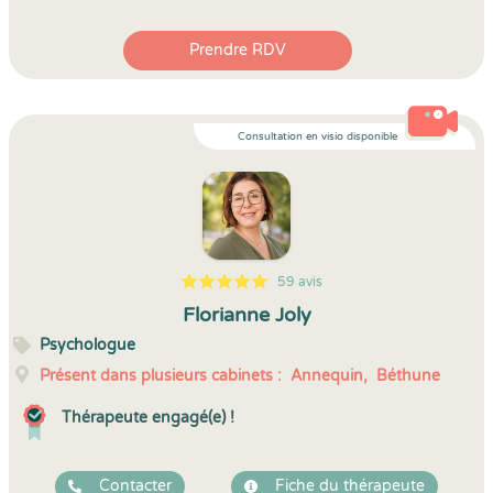
Prendre RDV
Consultation en visio disponible
59 avis
5
1
5
59
Florianne Joly
Psychologue
Présent dans plusieurs cabinets :
Annequin,
Béthune
Thérapeute engagé(e) !
Contacter
Fiche du thérapeute