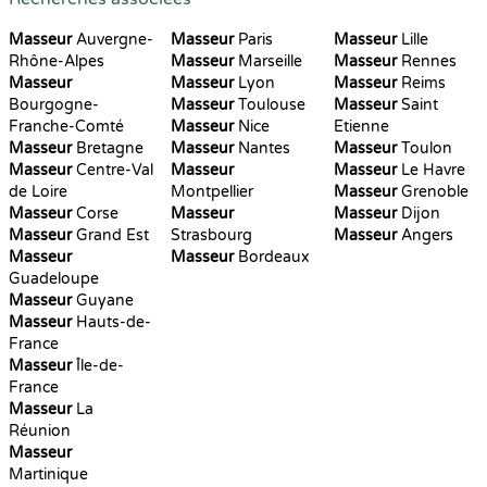
Masseur
Auvergne-
Masseur
Paris
Masseur
Lille
Rhône-Alpes
Masseur
Marseille
Masseur
Rennes
Masseur
Masseur
Lyon
Masseur
Reims
Bourgogne-
Masseur
Toulouse
Masseur
Saint
Franche-Comté
Masseur
Nice
Etienne
Masseur
Bretagne
Masseur
Nantes
Masseur
Toulon
Masseur
Centre-Val
Masseur
Masseur
Le Havre
de Loire
Montpellier
Masseur
Grenoble
Masseur
Corse
Masseur
Masseur
Dijon
Masseur
Grand Est
Strasbourg
Masseur
Angers
Masseur
Masseur
Bordeaux
Guadeloupe
Masseur
Guyane
Masseur
Hauts-de-
France
Masseur
Île-de-
France
Masseur
La
Réunion
Masseur
Martinique