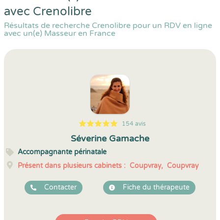
avec Crenolibre
Résultats de recherche Crenolibre pour un RDV en ligne
avec un(e) Masseur en France
154 avis
5
1
5
154
Séverine Gamache
Accompagnante périnatale
Présent dans plusieurs cabinets :
Coupvray,
Coupvray
Contacter
Fiche du thérapeute