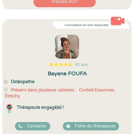
Prendre RDV
Consultation en visio disponible
61 avis
5
1
5
61
Bayene FOUFA
Ostéopathe
Présent dans plusieurs cabinets :
Corbeil-Essonnes,
Étréchy
Thérapeute engagé(e) !
Contacter
Fiche du thérapeute