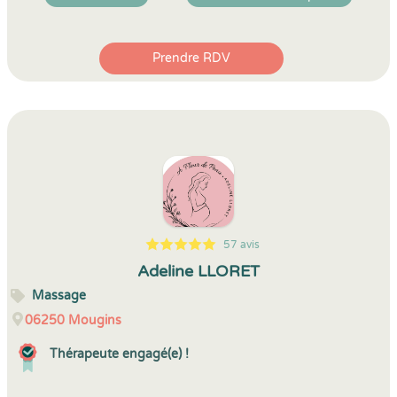
Prendre RDV
57 avis
5
1
5
57
Adeline LLORET
Massage
06250
Mougins
Thérapeute engagé(e) !