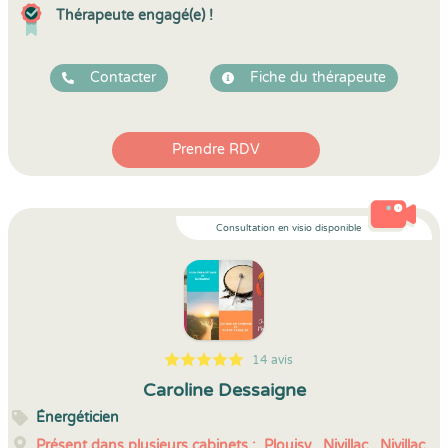
Thérapeute engagé(e) !
Contacter
Fiche du thérapeute
Prendre RDV
Consultation en visio disponible
14 avis
5
1
5
14
Caroline Dessaigne
Énergéticien
Présent dans plusieurs cabinets :
Plouisy,
Nivillac,
Nivillac