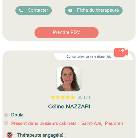
Contacter
Fiche du thérapeute
Prendre RDV
Consultation en visio disponible
39 avis
5
1
5
39
Céline NAZZARI
Doula
Présent dans plusieurs cabinets :
Saint-Avé,
Plaudren
Thérapeute engagé(e) !