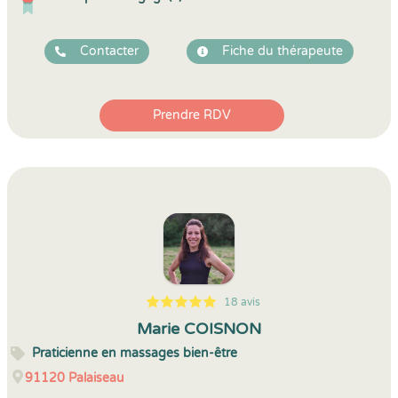
Contacter
Fiche du thérapeute
Prendre RDV
18 avis
5
1
5
18
Marie COISNON
Praticienne en massages bien-être
91120
Palaiseau