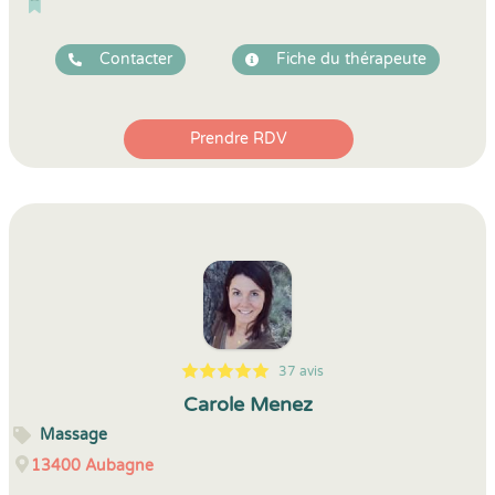
Contacter
Fiche du thérapeute
Prendre RDV
37 avis
5
1
5
37
Carole Menez
Massage
13400
Aubagne