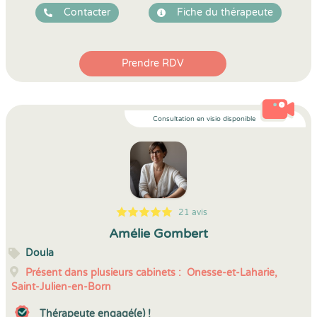
Contacter
Fiche du thérapeute
Prendre RDV
Consultation en visio disponible
21 avis
5
1
5
21
Amélie Gombert
Doula
Présent dans plusieurs cabinets :
Onesse-et-Laharie,
Saint-Julien-en-Born
Thérapeute engagé(e) !