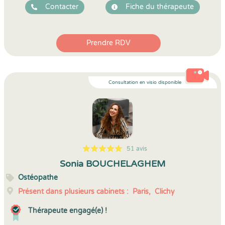
Contacter
Fiche du thérapeute
Prendre RDV
Consultation en visio disponible
51 avis
5
1
5
51
Sonia BOUCHELAGHEM
Ostéopathe
Présent dans plusieurs cabinets :
Paris,
Clichy
Thérapeute engagé(e) !