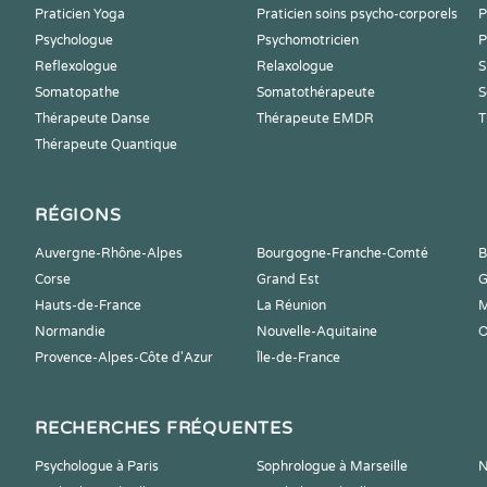
Praticien Yoga
Praticien soins psycho-corporels
P
Psychologue
Psychomotricien
P
Reflexologue
Relaxologue
S
Somatopathe
Somatothérapeute
S
Thérapeute Danse
Thérapeute EMDR
T
Thérapeute Quantique
RÉGIONS
Auvergne-Rhône-Alpes
Bourgogne-Franche-Comté
B
Corse
Grand Est
G
Hauts-de-France
La Réunion
M
Normandie
Nouvelle-Aquitaine
O
Provence-Alpes-Côte d'Azur
Île-de-France
RECHERCHES FRÉQUENTES
Psychologue à Paris
Sophrologue à Marseille
N