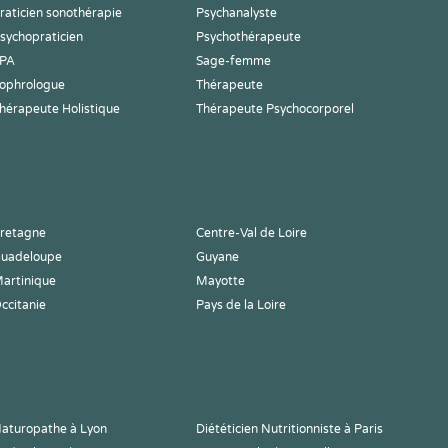
raticien sonothérapie
Psychanalyste
sychopraticien
Psychothérapeute
PA
Sage-femme
ophrologue
Thérapeute
hérapeute Holistique
Thérapeute Psychocorporel
retagne
Centre-Val de Loire
uadeloupe
Guyane
artinique
Mayotte
ccitanie
Pays de la Loire
aturopathe à Lyon
Diététicien Nutritionniste à Paris