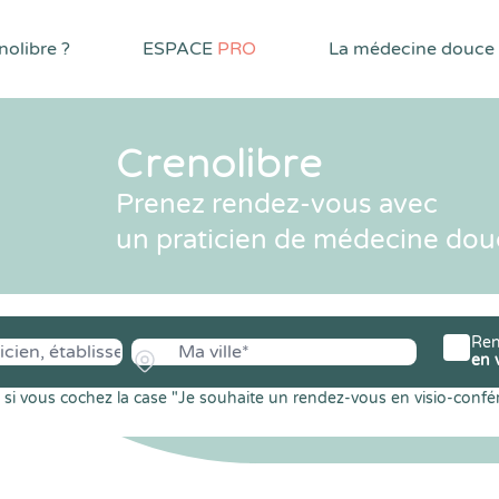
olibre ?
ESPACE
PRO
La médecine douce
Crenolibre
Prenez rendez-vous avec
un praticien de médecine dou
Ren
en 
si vous cochez la case "Je souhaite un rendez-vous en visio-confé