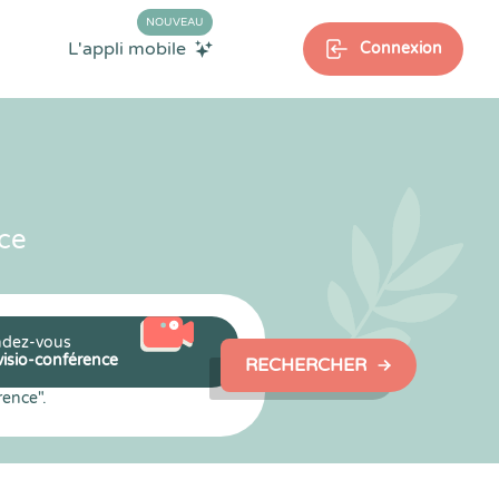
NOUVEAU
L'appli mobile
Connexion
ce
dez-vous
visio-conférence
RECHERCHER
rence".