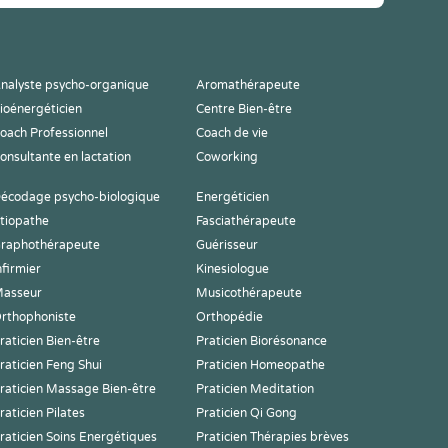
nalyste psycho-organique
Aromathérapeute
ioénergéticien
Centre Bien-être
oach Professionnel
Coach de vie
onsultante en lactation
Coworking
écodage psycho-biologique
Energéticien
tiopathe
Fasciathérapeute
raphothérapeute
Guérisseur
nfirmier
Kinesiologue
asseur
Musicothérapeute
rthophoniste
Orthopédie
raticien Bien-être
Praticien Biorésonance
raticien Feng Shui
Praticien Homeopathe
raticien Massage Bien-être
Praticien Meditation
raticien Pilates
Praticien Qi Gong
raticien Soins Energétiques
Praticien Thérapies brèves