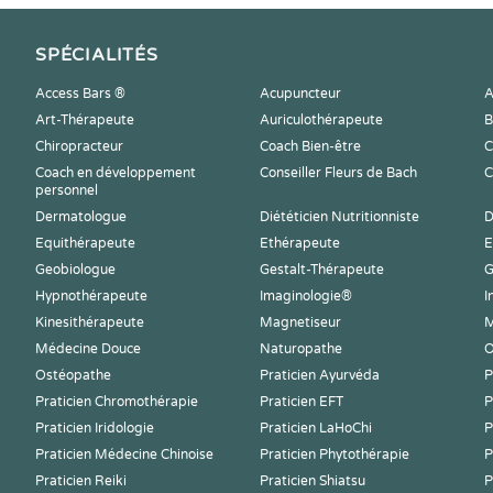
SPÉCIALITÉS
Access Bars ®
Acupuncteur
A
Art-Thérapeute
Auriculothérapeute
B
Chiropracteur
Coach Bien-être
C
Coach en développement
Conseiller Fleurs de Bach
C
personnel
Dermatologue
Diététicien Nutritionniste
D
Equithérapeute
Ethérapeute
E
Geobiologue
Gestalt-Thérapeute
G
Hypnothérapeute
Imaginologie®
I
Kinesithérapeute
Magnetiseur
M
Médecine Douce
Naturopathe
O
Ostéopathe
Praticien Ayurvéda
P
Praticien Chromothérapie
Praticien EFT
P
Praticien Iridologie
Praticien LaHoChi
P
Praticien Médecine Chinoise
Praticien Phytothérapie
P
Praticien Reiki
Praticien Shiatsu
P