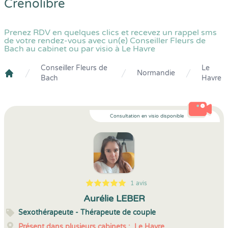
Crenolibre
Prenez RDV en quelques clics et recevez un rappel sms
de votre rendez-vous avec un(e) Conseiller Fleurs de
Bach au cabinet ou par visio à Le Havre
Conseiller Fleurs de
Le
Normandie
Bach
Havre
Crenolibre
Consultation en visio disponible
1 avis
5
1
5
1
Aurélie LEBER
Sexothérapeute - Thérapeute de couple
Présent dans plusieurs cabinets :
Le Havre