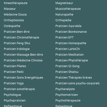
Kinesithérapeute
Magnetiseur
Masseur
Musicothérapeute
Médecine Douce
Naturopathe
Orthophoniste
Orthopédie
Ostéopathe
Praticien Ayurvéda
Praticien Bien-être
Praticien Biorésonance
Praticien Chromothérapie
Praticien EFT
Praticien Feng Shui
Praticien Homeopathe
Praticien Iridologie
Praticien LaHoChi
Praticien Massage Bien-être
Praticien Meditation
Praticien Médecine Chinoise
Praticien Phytothérapie
Praticien Pilates
Praticien Qi Gong
Praticien Reiki
Praticien Shiatsu
Praticien Soins Energétiques
Praticien Thérapies brèves
Praticien Yoga
Praticien soins psycho-corporels
Praticien sonothérapie
Psychanalyste
Psychologue
Psychomotricien
Psychopraticien
Psychothérapeute
Reflexologue
Relaxologue