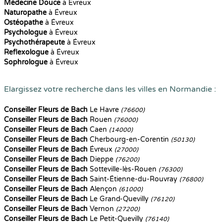
Médecine Douce
à Évreux
Naturopathe
à Évreux
Ostéopathe
à Évreux
Psychologue
à Évreux
Psychothérapeute
à Évreux
Reflexologue
à Évreux
Sophrologue
à Évreux
Elargissez votre recherche dans les villes en Normandie :
Conseiller Fleurs de Bach
Le Havre
(76600)
Conseiller Fleurs de Bach
Rouen
(76000)
Conseiller Fleurs de Bach
Caen
(14000)
Conseiller Fleurs de Bach
Cherbourg-en-Corentin
(50130)
Conseiller Fleurs de Bach
Évreux
(27000)
Conseiller Fleurs de Bach
Dieppe
(76200)
Conseiller Fleurs de Bach
Sotteville-lès-Rouen
(76300)
Conseiller Fleurs de Bach
Saint-Étienne-du-Rouvray
(76800)
Conseiller Fleurs de Bach
Alençon
(61000)
Conseiller Fleurs de Bach
Le Grand-Quevilly
(76120)
Conseiller Fleurs de Bach
Vernon
(27200)
Conseiller Fleurs de Bach
Le Petit-Quevilly
(76140)