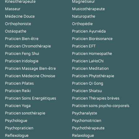
Kinesithérapeute
Magnetiseur
Masseur
Musicothérapeute
Médecine Douce
Naturopathe
Orthophoniste
Orthopédie
Ostéopathe
Praticien Ayurvéda
Praticien Bien-être
Praticien Biorésonance
Praticien Chromothérapie
Praticien EFT
Praticien Feng Shui
Praticien Homeopathe
Praticien Iridologie
Praticien LaHoChi
Praticien Massage Bien-être
Praticien Meditation
Praticien Médecine Chinoise
Praticien Phytothérapie
Praticien Pilates
Praticien Qi Gong
Praticien Reiki
Praticien Shiatsu
Praticien Soins Energétiques
Praticien Thérapies brèves
Praticien Yoga
Praticien soins psycho-corporels
Praticien sonothérapie
Psychanalyste
Psychologue
Psychomotricien
Psychopraticien
Psychothérapeute
Reflexologue
Relaxologue