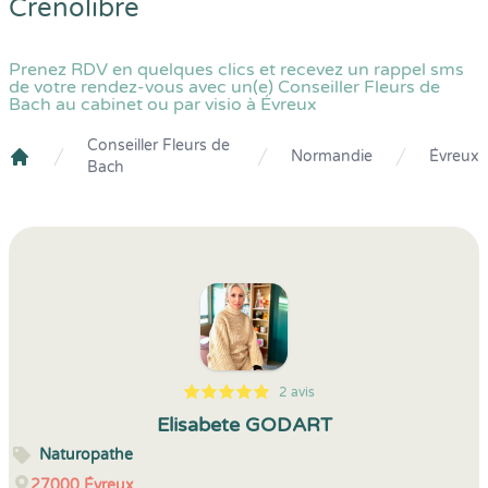
Crenolibre
Prenez RDV en quelques clics et recevez un rappel sms
de votre rendez-vous avec un(e) Conseiller Fleurs de
Bach au cabinet ou par visio à Évreux
Conseiller Fleurs de
Normandie
Évreux
Bach
Crenolibre
2 avis
5
1
5
2
Elisabete GODART
Naturopathe
27000
Évreux