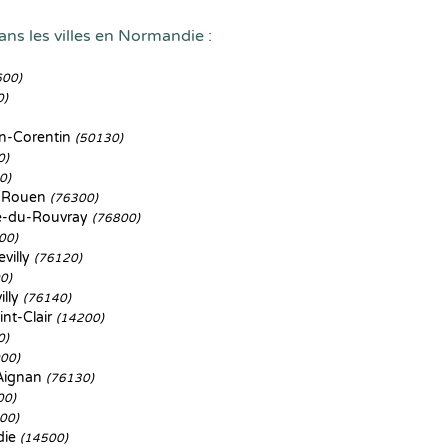
ans les villes en Normandie :
600)
0)
n-Corentin
(50130)
0)
0)
s-Rouen
(76300)
e-du-Rouvray
(76800)
00)
villy
(76120)
0)
illy
(76140)
int-Clair
(14200)
0)
00)
Aignan
(76130)
00)
00)
die
(14500)