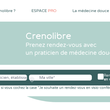
olibre ?
ESPACE
PRO
La médecine douce
Crenolibre
Prenez rendez-vous avec
un praticien de médecine dou
Ren
en 
si vous cochez la case "Je souhaite un rendez-vous en visio-confé