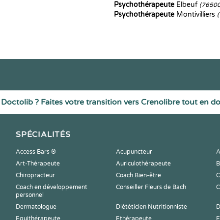
Psychothérapeute
Elbeuf
(76500
Psychothérapeute
Montivilliers
Doctolib ? Faites votre transition vers Crenolibre tout en d
SPÉCIALITÉS
Access Bars ®
Acupuncteur
A
Art-Thérapeute
Auriculothérapeute
B
Chiropracteur
Coach Bien-être
C
Coach en développement
Conseiller Fleurs de Bach
C
personnel
Dermatologue
Diététicien Nutritionniste
D
Equithérapeute
Ethérapeute
E