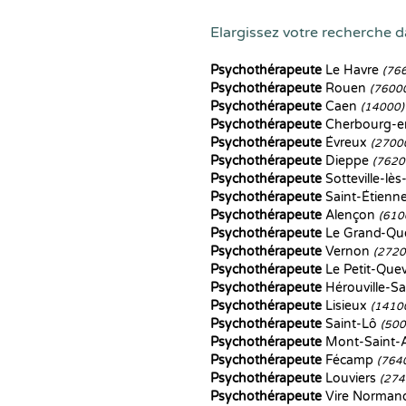
Elargissez votre recherche d
Psychothérapeute
Le Havre
(76
Psychothérapeute
Rouen
(7600
Psychothérapeute
Caen
(14000)
Psychothérapeute
Cherbourg-e
Psychothérapeute
Évreux
(2700
Psychothérapeute
Dieppe
(7620
Psychothérapeute
Sotteville-lè
Psychothérapeute
Saint-Étienn
Psychothérapeute
Alençon
(610
Psychothérapeute
Le Grand-Que
Psychothérapeute
Vernon
(2720
Psychothérapeute
Le Petit-Quev
Psychothérapeute
Hérouville-Sa
Psychothérapeute
Lisieux
(1410
Psychothérapeute
Saint-Lô
(500
Psychothérapeute
Mont-Saint-
Psychothérapeute
Fécamp
(764
Psychothérapeute
Louviers
(274
Psychothérapeute
Vire Norman