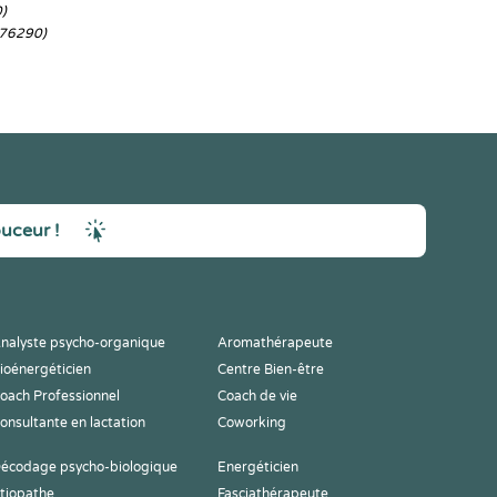
)
(76290)
ouceur !
nalyste psycho-organique
Aromathérapeute
ioénergéticien
Centre Bien-être
oach Professionnel
Coach de vie
onsultante en lactation
Coworking
écodage psycho-biologique
Energéticien
tiopathe
Fasciathérapeute