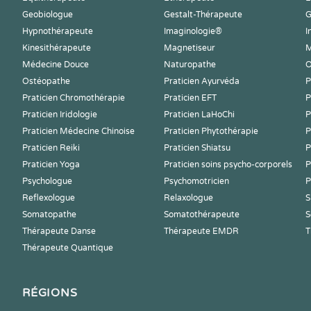
Geobiologue
Gestalt-Thérapeute
G
Hypnothérapeute
Imaginologie®
I
Kinesithérapeute
Magnetiseur
M
Médecine Douce
Naturopathe
O
Ostéopathe
Praticien Ayurvéda
P
Praticien Chromothérapie
Praticien EFT
P
Praticien Iridologie
Praticien LaHoChi
P
Praticien Médecine Chinoise
Praticien Phytothérapie
P
Praticien Reiki
Praticien Shiatsu
P
Praticien Yoga
Praticien soins psycho-corporels
P
Psychologue
Psychomotricien
P
Reflexologue
Relaxologue
S
Somatopathe
Somatothérapeute
S
Thérapeute Danse
Thérapeute EMDR
T
Thérapeute Quantique
RÉGIONS