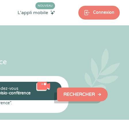
NOUVEAU
L'appli mobile
Connexion
ce
dez-vous
visio-conférence
RECHERCHER
rence".