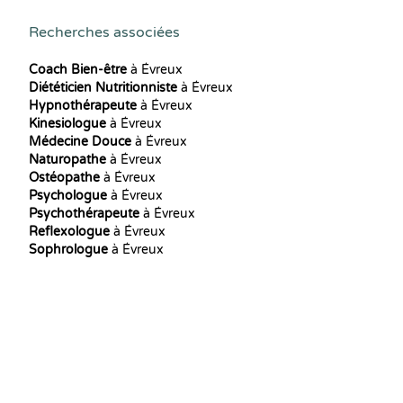
Recherches associées
Coach Bien-être
à Évreux
Diététicien Nutritionniste
à Évreux
Hypnothérapeute
à Évreux
Kinesiologue
à Évreux
Médecine Douce
à Évreux
Naturopathe
à Évreux
Ostéopathe
à Évreux
Psychologue
à Évreux
Psychothérapeute
à Évreux
Reflexologue
à Évreux
Sophrologue
à Évreux