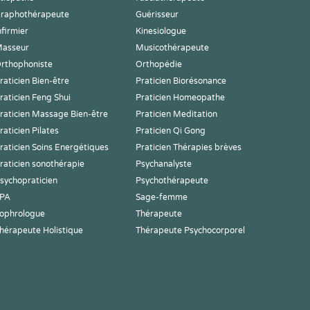
raphothérapeute
Guérisseur
nfirmier
Kinesiologue
asseur
Musicothérapeute
rthophoniste
Orthopédie
raticien Bien-être
Praticien Biorésonance
raticien Feng Shui
Praticien Homeopathe
raticien Massage Bien-être
Praticien Meditation
raticien Pilates
Praticien Qi Gong
raticien Soins Energétiques
Praticien Thérapies brèves
raticien sonothérapie
Psychanalyste
sychopraticien
Psychothérapeute
PA
Sage-femme
ophrologue
Thérapeute
hérapeute Holistique
Thérapeute Psychocorporel