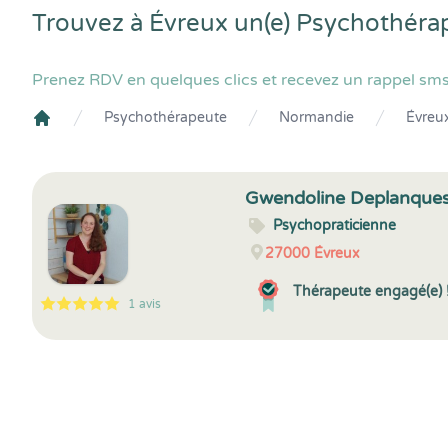
Trouvez à Évreux un(e) Psychothéra
Prenez RDV en quelques clics et recevez un rappel sms
Psychothérapeute
Normandie
Évreu
Crenolibre
Gwendoline Deplanque
Psychopraticienne
27000
Évreux
Thérapeute engagé(e) 
1 avis
5
1
5
1