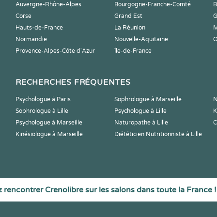
Auvergne-Rhône-Alpes
Bourgogne-Franche-Comté
B
Corse
Grand Est
G
Hauts-de-France
La Réunion
M
Normandie
Nouvelle-Aquitaine
O
Provence-Alpes-Côte d'Azur
Île-de-France
RECHERCHES FRÉQUENTES
Psychologue à Paris
Sophrologue à Marseille
N
Sophrologue à Lille
Psychologue à Lille
K
Psychologue à Marseille
Naturopathe à Lille
C
Kinésiologue à Marseille
Diététicien Nutritionniste à Lille
 rencontrer Crenolibre sur les salons dans toute la France !