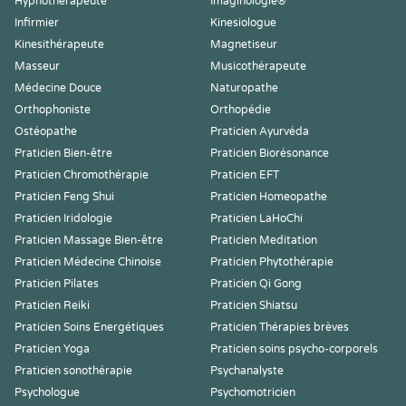
Hypnothérapeute
Imaginologie®
Infirmier
Kinesiologue
Kinesithérapeute
Magnetiseur
Masseur
Musicothérapeute
Médecine Douce
Naturopathe
Orthophoniste
Orthopédie
Ostéopathe
Praticien Ayurvéda
Praticien Bien-être
Praticien Biorésonance
Praticien Chromothérapie
Praticien EFT
Praticien Feng Shui
Praticien Homeopathe
Praticien Iridologie
Praticien LaHoChi
Praticien Massage Bien-être
Praticien Meditation
Praticien Médecine Chinoise
Praticien Phytothérapie
Praticien Pilates
Praticien Qi Gong
Praticien Reiki
Praticien Shiatsu
Praticien Soins Energétiques
Praticien Thérapies brèves
Praticien Yoga
Praticien soins psycho-corporels
Praticien sonothérapie
Psychanalyste
Psychologue
Psychomotricien