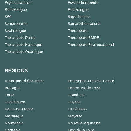
Psychopraticien
Psychothérapeute
Reflexologue
Relaxologue
SPA
Sage-femme
Somatopathe
Somatothérapeute
Sophrologue
Thérapeute
Thérapeute Danse
Thérapeute EMDR
Thérapeute Holistique
Thérapeute Psychocorporel
Thérapeute Quantique
RÉGIONS
Auvergne-Rhône-Alpes
Bourgogne-Franche-Comté
Bretagne
Centre-Val de Loire
Corse
Grand Est
Guadeloupe
Guyane
Hauts-de-France
La Réunion
Martinique
Mayotte
Normandie
Nouvelle-Aquitaine
Occitanie
Pays de la Loire