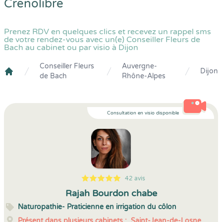
Crenolibre
Prenez RDV en quelques clics et recevez un rappel sms
de votre rendez-vous avec un(e) Conseiller Fleurs de
Bach au cabinet ou par visio à Dijon
Conseiller Fleurs
Auvergne-
Dijon
de Bach
Rhône-Alpes
Crenolibre
Consultation en visio disponible
42 avis
5
1
5
42
Rajah Bourdon chabe
Naturopathie- Praticienne en irrigation du côlon
Présent dans plusieurs cabinets :
Saint-Jean-de-Losne,