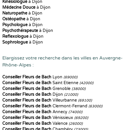
Kinesiologue
à Dijon
Médecine Douce
à Dijon
Naturopathe
à Dijon
Ostéopathe
à Dijon
Psychologue
à Dijon
Psychothérapeute
à Dijon
Reflexologue
à Dijon
Sophrologue
à Dijon
Elargissez votre recherche dans les villes en Auvergne-
Rhône-Alpes :
Conseiller Fleurs de Bach
Lyon
(69000)
Conseiller Fleurs de Bach
Saint Etienne
(42000)
Conseiller Fleurs de Bach
Grenoble
(38000)
Conseiller Fleurs de Bach
Dijon
(21000)
Conseiller Fleurs de Bach
Villeurbanne
(69100)
Conseiller Fleurs de Bach
Clermont-Ferrand
(63000)
Conseiller Fleurs de Bach
Annecy
(74000)
Conseiller Fleurs de Bach
Vénissieux
(69200)
Conseiller Fleurs de Bach
Valence
(26000)
Conseiller Fleurs de Bach
Chambéry
(73000)