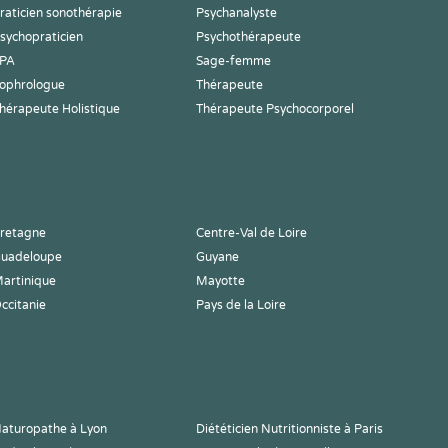
raticien sonothérapie
Psychanalyste
sychopraticien
Psychothérapeute
PA
Sage-femme
ophrologue
Thérapeute
hérapeute Holistique
Thérapeute Psychocorporel
retagne
Centre-Val de Loire
uadeloupe
Guyane
artinique
Mayotte
ccitanie
Pays de la Loire
aturopathe à Lyon
Diététicien Nutritionniste à Paris