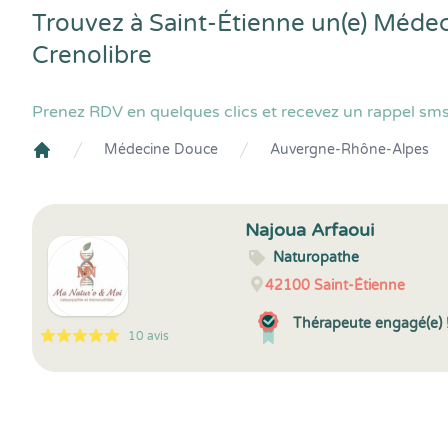
Trouvez à Saint-Étienne un(e) Méde
Crenolibre
Prenez RDV en quelques clics et recevez un rappel sms
Médecine Douce
Auvergne-Rhône-Alpes
Crenolibre
Najoua Arfaoui
Naturopathe
42100
Saint-Étienne
Thérapeute engagé(e) 
10 avis
5
1
5
10