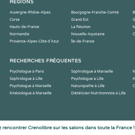
RÉGIONS
Auvergne-Rhône-Alpes
Bourgogne-Franche-Comté
B
Corse
Grand Est
G
Hauts-de-France
La Réunion
M
Normandie
Nouvelle-Aquitaine
O
Provence-Alpes-Côte d'Azur
Île-de-France
RECHERCHES FRÉQUENTES
Psychologue à Paris
Sophrologue à Marseille
N
Sophrologue à Lille
Psychologue à Lille
K
Psychologue à Marseille
Naturopathe à Lille
C
Kinésiologue à Marseille
Diététicien Nutritionniste à Lille
 rencontrer Crenolibre sur les salons dans toute la France !