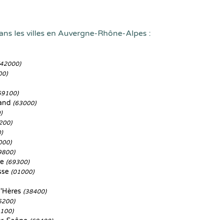
ans les villes en Auvergne-Rhône-Alpes :
(42000)
00)
69100)
rand
(63000)
)
200)
)
000)
9800)
re
(69300)
sse
(01000)
d'Hères
(38400)
6200)
3100)