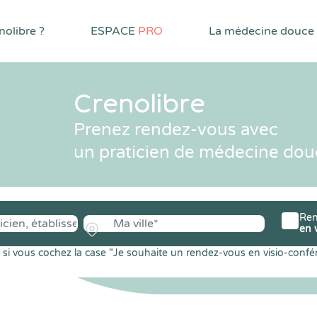
olibre ?
ESPACE
PRO
La médecine douce
Crenolibre
Prenez rendez-vous avec
un praticien de médecine dou
Ren
en 
si vous cochez la case "Je souhaite un rendez-vous en visio-confé