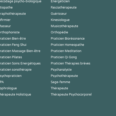
écodage psycho-biologique
Energéticien
tiopathe
Fasciathérapeute
raphothérapeute
Guérisseur
nfirmier
Kinesiologue
asseur
Musicothérapeute
rthophoniste
Orthopédie
raticien Bien-être
Praticien Biorésonance
raticien Feng Shui
Praticien Homeopathe
raticien Massage Bien-être
Praticien Meditation
raticien Pilates
Praticien Qi Gong
raticien Soins Energétiques
Praticien Thérapies brèves
raticien sonothérapie
Psychanalyste
sychopraticien
Psychothérapeute
PA
Sage-femme
ophrologue
Thérapeute
hérapeute Holistique
Thérapeute Psychocorporel