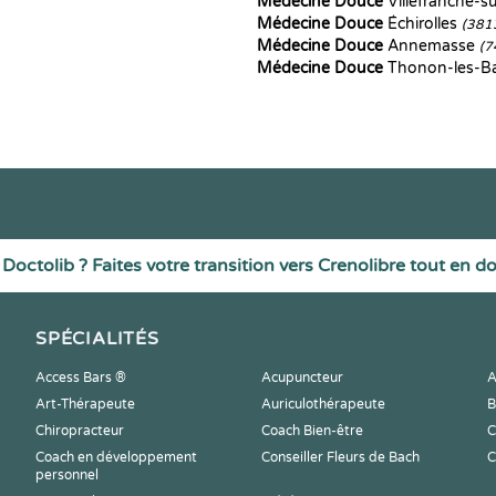
Médecine Douce
Villefranche-
Médecine Douce
Échirolles
(381
Médecine Douce
Annemasse
(7
Médecine Douce
Thonon-les-B
Doctolib ? Faites votre transition vers Crenolibre tout en d
SPÉCIALITÉS
Access Bars ®
Acupuncteur
A
Art-Thérapeute
Auriculothérapeute
B
Chiropracteur
Coach Bien-être
C
Coach en développement
Conseiller Fleurs de Bach
C
personnel