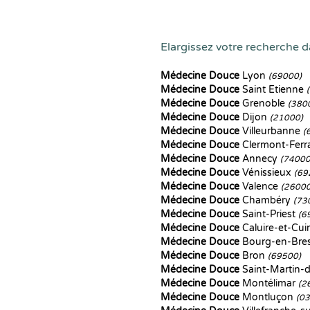
Elargissez votre recherche d
Médecine Douce
Lyon
(69000)
Médecine Douce
Saint Etienne
Médecine Douce
Grenoble
(380
Médecine Douce
Dijon
(21000)
Médecine Douce
Villeurbanne
(
Médecine Douce
Clermont-Fer
Médecine Douce
Annecy
(74000
Médecine Douce
Vénissieux
(69
Médecine Douce
Valence
(26000
Médecine Douce
Chambéry
(73
Médecine Douce
Saint-Priest
(6
Médecine Douce
Caluire-et-Cui
Médecine Douce
Bourg-en-Bre
Médecine Douce
Bron
(69500)
Médecine Douce
Saint-Martin-
Médecine Douce
Montélimar
(2
Médecine Douce
Montluçon
(0