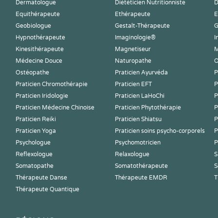
Dermatologue
Diététicien Nutritionniste
D
Equithérapeute
Ethérapeute
E
Geobiologue
Gestalt-Thérapeute
G
Hypnothérapeute
Imaginologie®
I
Kinesithérapeute
Magnetiseur
M
Médecine Douce
Naturopathe
O
Ostéopathe
Praticien Ayurvéda
P
Praticien Chromothérapie
Praticien EFT
P
Praticien Iridologie
Praticien LaHoChi
P
Praticien Médecine Chinoise
Praticien Phytothérapie
P
Praticien Reiki
Praticien Shiatsu
P
Praticien Yoga
Praticien soins psycho-corporels
P
Psychologue
Psychomotricien
P
Reflexologue
Relaxologue
S
Somatopathe
Somatothérapeute
S
Thérapeute Danse
Thérapeute EMDR
T
Thérapeute Quantique