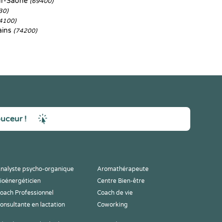
sur-Saône
(69400)
30)
4100)
ains
(74200)
ouceur !
nalyste psycho-organique
Aromathérapeute
ioénergéticien
Centre Bien-être
oach Professionnel
Coach de vie
onsultante en lactation
Coworking