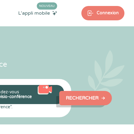
NOUVEAU
L'appli mobile
Connexion
ce
dez-vous
visio-conférence
RECHERCHER
rence".