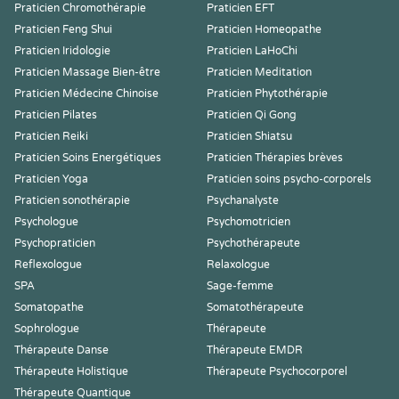
Praticien Chromothérapie
Praticien EFT
Praticien Feng Shui
Praticien Homeopathe
Praticien Iridologie
Praticien LaHoChi
Praticien Massage Bien-être
Praticien Meditation
Praticien Médecine Chinoise
Praticien Phytothérapie
Praticien Pilates
Praticien Qi Gong
Praticien Reiki
Praticien Shiatsu
Praticien Soins Energétiques
Praticien Thérapies brèves
Praticien Yoga
Praticien soins psycho-corporels
Praticien sonothérapie
Psychanalyste
Psychologue
Psychomotricien
Psychopraticien
Psychothérapeute
Reflexologue
Relaxologue
SPA
Sage-femme
Somatopathe
Somatothérapeute
Sophrologue
Thérapeute
Thérapeute Danse
Thérapeute EMDR
Thérapeute Holistique
Thérapeute Psychocorporel
Thérapeute Quantique