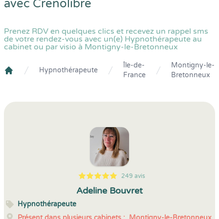
avec
Crenolibre
Prenez RDV en quelques clics et recevez un rappel sms
de votre rendez-vous avec un(e) Hypnothérapeute au
cabinet ou par visio à Montigny-le-Bretonneux
Île-de-
Montigny-le-
Hypnothérapeute
France
Bretonneux
Crenolibre
249 avis
5
1
5
249
Adeline Bouvret
Hypnothérapeute
Présent dans plusieurs cabinets :
Montigny-le-Bretonneux,