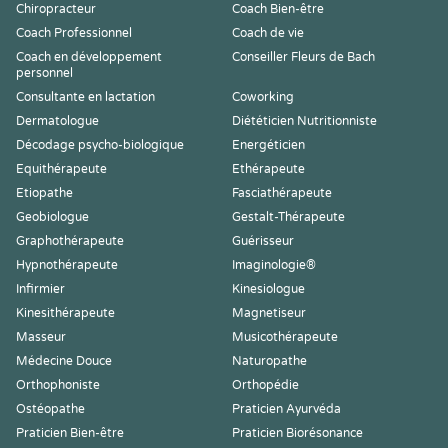
Chiropracteur
Coach Bien-être
Coach Professionnel
Coach de vie
Coach en développement
Conseiller Fleurs de Bach
personnel
Consultante en lactation
Coworking
Dermatologue
Diététicien Nutritionniste
Décodage psycho-biologique
Energéticien
Equithérapeute
Ethérapeute
Etiopathe
Fasciathérapeute
Geobiologue
Gestalt-Thérapeute
Graphothérapeute
Guérisseur
Hypnothérapeute
Imaginologie®
Infirmier
Kinesiologue
Kinesithérapeute
Magnetiseur
Masseur
Musicothérapeute
Médecine Douce
Naturopathe
Orthophoniste
Orthopédie
Ostéopathe
Praticien Ayurvéda
Praticien Bien-être
Praticien Biorésonance