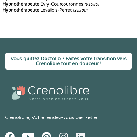
Hypnothérapeute
Évry-Courcouronnes
(91080)
Hypnothérapeute
Levallois-Perret
(92300)
Vous quittez Doctolib ? Faites votre transition vers
Crenolibre tout en douceur !
Crenolibre
, Votre rendez-vous bien-être
Youtube
Facebook
Pintereset
Instagram
LinkedIn