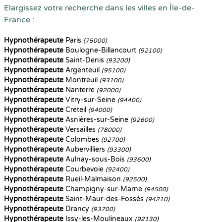
Elargissez votre recherche dans les villes en Île-de-
France :
Hypnothérapeute
Paris
(75000)
Hypnothérapeute
Boulogne-Billancourt
(92100)
Hypnothérapeute
Saint-Denis
(93200)
Hypnothérapeute
Argenteuil
(95100)
Hypnothérapeute
Montreuil
(93100)
Hypnothérapeute
Nanterre
(92000)
Hypnothérapeute
Vitry-sur-Seine
(94400)
Hypnothérapeute
Créteil
(94000)
Hypnothérapeute
Asnières-sur-Seine
(92600)
Hypnothérapeute
Versailles
(78000)
Hypnothérapeute
Colombes
(92700)
Hypnothérapeute
Aubervilliers
(93300)
Hypnothérapeute
Aulnay-sous-Bois
(93600)
Hypnothérapeute
Courbevoie
(92400)
Hypnothérapeute
Rueil-Malmaison
(92500)
Hypnothérapeute
Champigny-sur-Marne
(94500)
Hypnothérapeute
Saint-Maur-des-Fossés
(94210)
Hypnothérapeute
Drancy
(93700)
Hypnothérapeute
Issy-les-Moulineaux
(92130)