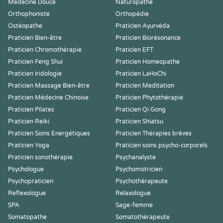
Médecine Douce
Naturopathe
Orthophoniste
Orthopédie
Ostéopathe
Praticien Ayurvéda
Praticien Bien-être
Praticien Biorésonance
Praticien Chromothérapie
Praticien EFT
Praticien Feng Shui
Praticien Homeopathe
Praticien Iridologie
Praticien LaHoChi
Praticien Massage Bien-être
Praticien Meditation
Praticien Médecine Chinoise
Praticien Phytothérapie
Praticien Pilates
Praticien Qi Gong
Praticien Reiki
Praticien Shiatsu
Praticien Soins Energétiques
Praticien Thérapies brèves
Praticien Yoga
Praticien soins psycho-corporels
Praticien sonothérapie
Psychanalyste
Psychologue
Psychomotricien
Psychopraticien
Psychothérapeute
Reflexologue
Relaxologue
SPA
Sage-femme
Somatopathe
Somatothérapeute