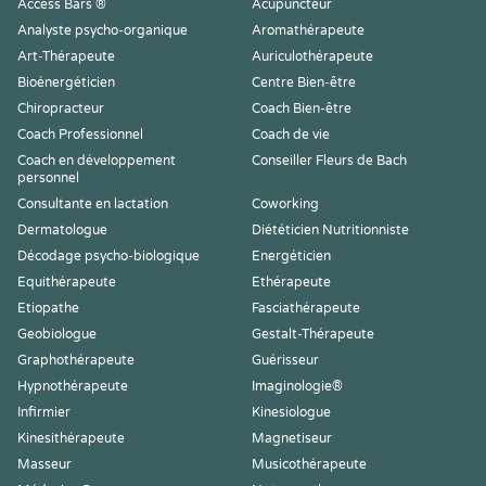
Access Bars ®
Acupuncteur
Analyste psycho-organique
Aromathérapeute
Art-Thérapeute
Auriculothérapeute
Bioénergéticien
Centre Bien-être
Chiropracteur
Coach Bien-être
Coach Professionnel
Coach de vie
Coach en développement
Conseiller Fleurs de Bach
personnel
Consultante en lactation
Coworking
Dermatologue
Diététicien Nutritionniste
Décodage psycho-biologique
Energéticien
Equithérapeute
Ethérapeute
Etiopathe
Fasciathérapeute
Geobiologue
Gestalt-Thérapeute
Graphothérapeute
Guérisseur
Hypnothérapeute
Imaginologie®
Infirmier
Kinesiologue
Kinesithérapeute
Magnetiseur
Masseur
Musicothérapeute