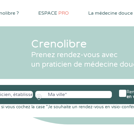
olibre ?
ESPACE
PRO
La médecine douce
Crenolibre
Prenez rendez-vous avec
un praticien de médecine dou
Ren
en 
si vous cochez la case "Je souhaite un rendez-vous en visio-confé