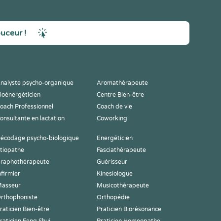
ouceur !
nalyste psycho-organique
Aromathérapeute
ioénergéticien
Centre Bien-être
oach Professionnel
Coach de vie
onsultante en lactation
Coworking
écodage psycho-biologique
Energéticien
tiopathe
Fasciathérapeute
raphothérapeute
Guérisseur
nfirmier
Kinesiologue
asseur
Musicothérapeute
rthophoniste
Orthopédie
raticien Bien-être
Praticien Biorésonance