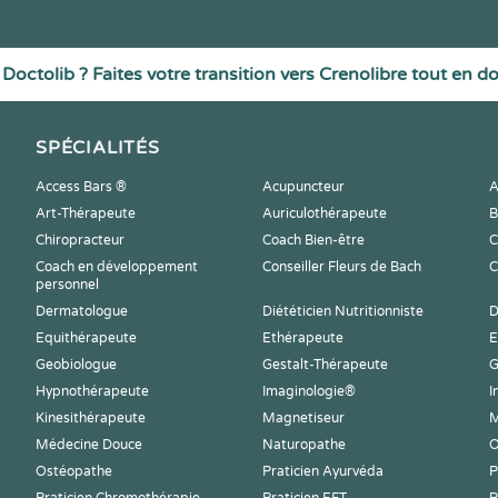
Doctolib ? Faites votre transition vers Crenolibre tout en d
SPÉCIALITÉS
Access Bars ®
Acupuncteur
A
Art-Thérapeute
Auriculothérapeute
B
Chiropracteur
Coach Bien-être
C
Coach en développement
Conseiller Fleurs de Bach
C
personnel
Dermatologue
Diététicien Nutritionniste
D
Equithérapeute
Ethérapeute
E
Geobiologue
Gestalt-Thérapeute
G
Hypnothérapeute
Imaginologie®
I
Kinesithérapeute
Magnetiseur
M
Médecine Douce
Naturopathe
O
Ostéopathe
Praticien Ayurvéda
P