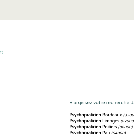
nt
Elargissez votre recherche da
Psychopraticien
Bordeaux
(3300
Psychopraticien
Limoges
(87000
Psychopraticien
Poitiers
(86000)
Psychopraticien
Pau
(64000)