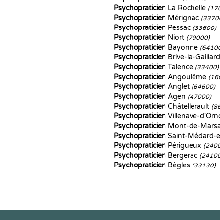
Psychopraticien
La Rochelle
(17
Psychopraticien
Mérignac
(3370
Psychopraticien
Pessac
(33600)
Psychopraticien
Niort
(79000)
Psychopraticien
Bayonne
(6410
Psychopraticien
Brive-la-Gaillar
Psychopraticien
Talence
(33400)
Psychopraticien
Angoulême
(16
Psychopraticien
Anglet
(64600)
Psychopraticien
Agen
(47000)
Psychopraticien
Châtellerault
(8
Psychopraticien
Villenave-d'Or
Psychopraticien
Mont-de-Mars
Psychopraticien
Saint-Médard-e
Psychopraticien
Périgueux
(240
Psychopraticien
Bergerac
(24100
Psychopraticien
Bègles
(33130)