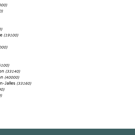
000)
0)
0)
de
(19100)
000)
6100)
non
(33140)
an
(40000)
n-Jalles
(33160)
00)
)