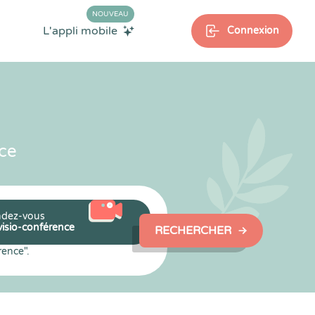
NOUVEAU
L'appli mobile
Connexion
ce
dez-vous
visio-conférence
RECHERCHER
rence".