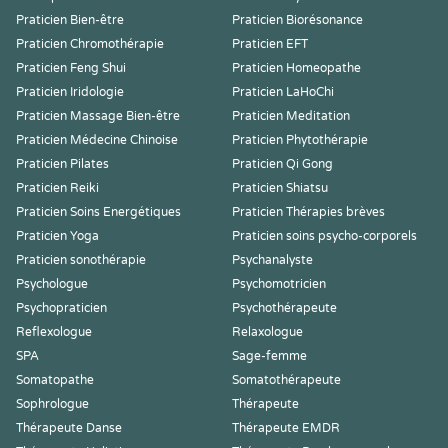
Praticien Bien-être
Praticien Biorésonance
Praticien Chromothérapie
Praticien EFT
Praticien Feng Shui
Praticien Homeopathe
Praticien Iridologie
Praticien LaHoChi
Praticien Massage Bien-être
Praticien Meditation
Praticien Médecine Chinoise
Praticien Phytothérapie
Praticien Pilates
Praticien Qi Gong
Praticien Reiki
Praticien Shiatsu
Praticien Soins Energétiques
Praticien Thérapies brèves
Praticien Yoga
Praticien soins psycho-corporels
Praticien sonothérapie
Psychanalyste
Psychologue
Psychomotricien
Psychopraticien
Psychothérapeute
Reflexologue
Relaxologue
SPA
Sage-femme
Somatopathe
Somatothérapeute
Sophrologue
Thérapeute
Thérapeute Danse
Thérapeute EMDR