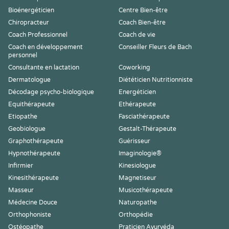
Bioénergéticien
Centre Bien-être
Chiropracteur
Coach Bien-être
Coach Professionnel
Coach de vie
Coach en développement
Conseiller Fleurs de Bach
personnel
Consultante en lactation
Coworking
Dermatologue
Diététicien Nutritionniste
Décodage psycho-biologique
Energéticien
Equithérapeute
Ethérapeute
Etiopathe
Fasciathérapeute
Geobiologue
Gestalt-Thérapeute
Graphothérapeute
Guérisseur
Hypnothérapeute
Imaginologie®
Infirmier
Kinesiologue
Kinesithérapeute
Magnetiseur
Masseur
Musicothérapeute
Médecine Douce
Naturopathe
Orthophoniste
Orthopédie
Ostéopathe
Praticien Ayurvéda