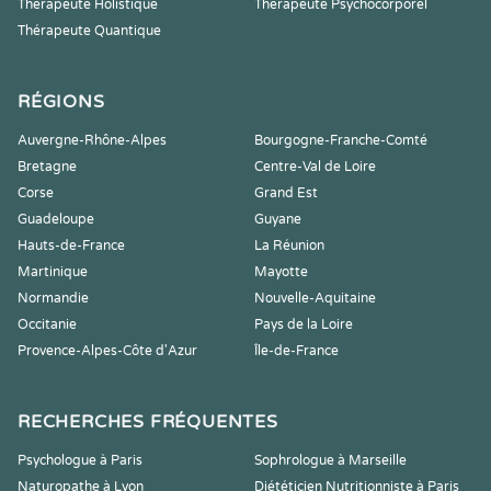
Thérapeute Holistique
Thérapeute Psychocorporel
Thérapeute Quantique
RÉGIONS
Auvergne-Rhône-Alpes
Bourgogne-Franche-Comté
Bretagne
Centre-Val de Loire
Corse
Grand Est
Guadeloupe
Guyane
Hauts-de-France
La Réunion
Martinique
Mayotte
Normandie
Nouvelle-Aquitaine
Occitanie
Pays de la Loire
Provence-Alpes-Côte d'Azur
Île-de-France
RECHERCHES FRÉQUENTES
Psychologue à Paris
Sophrologue à Marseille
Naturopathe à Lyon
Diététicien Nutritionniste à Paris