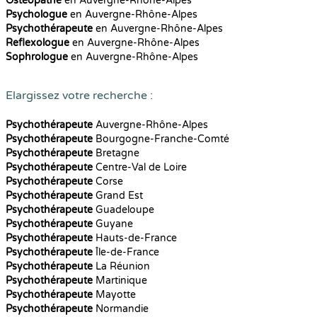
Ostéopathe
en Auvergne-Rhône-Alpes
Psychologue
en Auvergne-Rhône-Alpes
Psychothérapeute
en Auvergne-Rhône-Alpes
Reflexologue
en Auvergne-Rhône-Alpes
Sophrologue
en Auvergne-Rhône-Alpes
Elargissez votre recherche :
Psychothérapeute
Auvergne-Rhône-Alpes
Psychothérapeute
Bourgogne-Franche-Comté
Psychothérapeute
Bretagne
Psychothérapeute
Centre-Val de Loire
Psychothérapeute
Corse
Psychothérapeute
Grand Est
Psychothérapeute
Guadeloupe
Psychothérapeute
Guyane
Psychothérapeute
Hauts-de-France
Psychothérapeute
Île-de-France
Psychothérapeute
La Réunion
Psychothérapeute
Martinique
Psychothérapeute
Mayotte
Psychothérapeute
Normandie