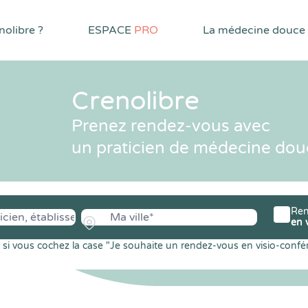
olibre ?
ESPACE
PRO
La médecine douce
Crenolibre
Prenez rendez-vous avec
un praticien de médecine dou
Ren
en 
si vous cochez la case "Je souhaite un rendez-vous en visio-confé