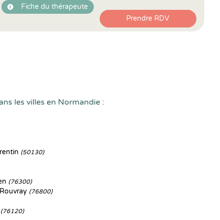
Fiche du thérapeute
Prendre RDV
ans les villes en Normandie :
rentin
(50130)
uen
(76300)
-Rouvray
(76800)
y
(76120)