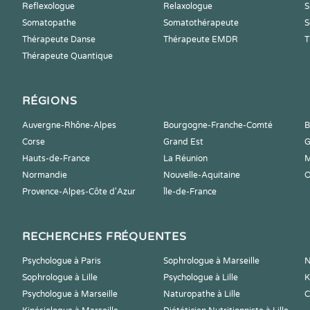
Reflexologue
Relaxologue
S
Somatopathe
Somatothérapeute
S
Thérapeute Danse
Thérapeute EMDR
T
Thérapeute Quantique
RÉGIONS
Auvergne-Rhône-Alpes
Bourgogne-Franche-Comté
B
Corse
Grand Est
G
Hauts-de-France
La Réunion
M
Normandie
Nouvelle-Aquitaine
O
Provence-Alpes-Côte d'Azur
Île-de-France
RECHERCHES FRÉQUENTES
Psychologue à Paris
Sophrologue à Marseille
N
Sophrologue à Lille
Psychologue à Lille
K
Psychologue à Marseille
Naturopathe à Lille
C