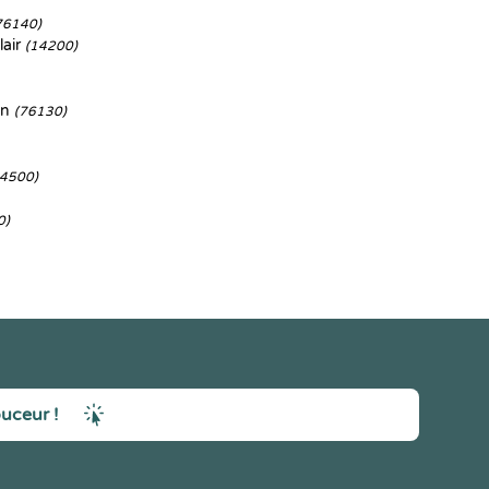
76140)
lair
(14200)
an
(76130)
14500)
0)
ouceur !