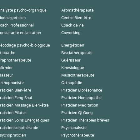
nalyste psycho-organique
Aromathérapeute
ioénergéticien
Centre Bien-être
oach Professionnel
Coach de vie
onsultante en lactation
Coworking
écodage psycho-biologique
Energéticien
tiopathe
Fasciathérapeute
raphothérapeute
Guérisseur
nfirmier
Kinesiologue
asseur
Musicothérapeute
rthophoniste
Orthopédie
raticien Bien-être
Praticien Biorésonance
raticien Feng Shui
Praticien Homeopathe
raticien Massage Bien-être
Praticien Meditation
raticien Pilates
Praticien Qi Gong
raticien Soins Energétiques
Praticien Thérapies brèves
raticien sonothérapie
Psychanalyste
sychopraticien
Psychothérapeute