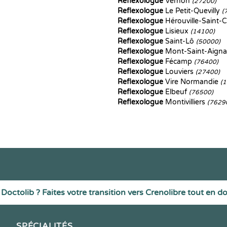
Reflexologue
Vernon
(27200)
Reflexologue
Le Petit-Quevilly
(
Reflexologue
Hérouville-Saint-C
Reflexologue
Lisieux
(14100)
Reflexologue
Saint-Lô
(50000)
Reflexologue
Mont-Saint-Aign
Reflexologue
Fécamp
(76400)
Reflexologue
Louviers
(27400)
Reflexologue
Vire Normandie
(
Reflexologue
Elbeuf
(76500)
Reflexologue
Montivilliers
(7629
Doctolib ? Faites votre transition vers Crenolibre tout en d
SPÉCIALITÉS