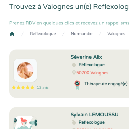
Trouvez à Valognes un(e) Reflexolo
Prenez RDV en quelques clics et recevez un rappel sms
Reflexologue
Normandie
Valognes
Crenolibre
Séverine Alix
Réflexologue
50700
Valognes
Thérapeute engagé(e) 
13 avis
5
1
5
13
Sylvain LEMOUSSU
Réflexologue