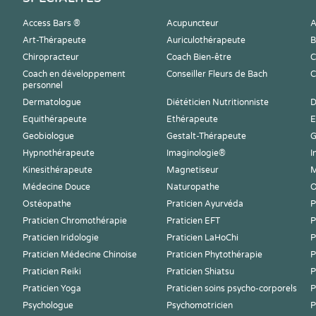
Access Bars ®
Acupuncteur
A
Art-Thérapeute
Auriculothérapeute
B
Chiropracteur
Coach Bien-être
C
Coach en développement
Conseiller Fleurs de Bach
C
personnel
Dermatologue
Diététicien Nutritionniste
D
Equithérapeute
Ethérapeute
E
Geobiologue
Gestalt-Thérapeute
G
Hypnothérapeute
Imaginologie®
I
Kinesithérapeute
Magnetiseur
M
Médecine Douce
Naturopathe
O
Ostéopathe
Praticien Ayurvéda
P
Praticien Chromothérapie
Praticien EFT
P
Praticien Iridologie
Praticien LaHoChi
P
Praticien Médecine Chinoise
Praticien Phytothérapie
P
Praticien Reiki
Praticien Shiatsu
P
Praticien Yoga
Praticien soins psycho-corporels
P
Psychologue
Psychomotricien
P