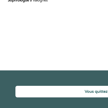
Sophrologue
à Valognes
Vous quittez 