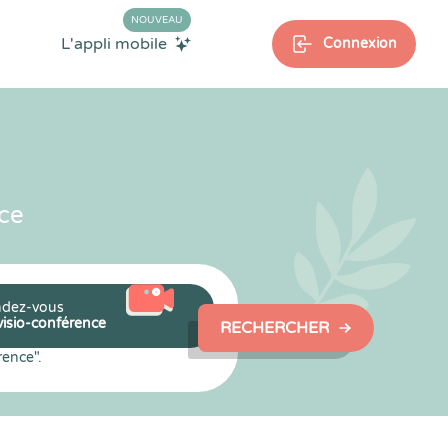
NOUVEAU
L'appli mobile
Connexion
ce
dez-vous
visio-conférence
RECHERCHER
rence".