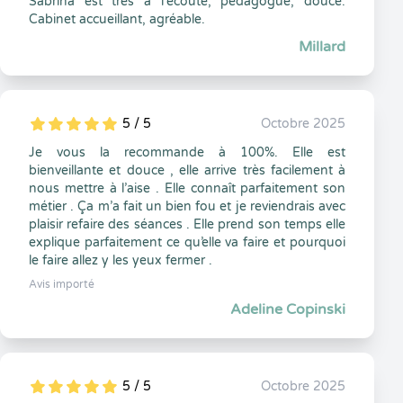
Sabrina est très à l'écoute, pédagogue, douce.
Cabinet accueillant, agréable.
Millard
5 / 5
Octobre 2025
5
1
5
0
Je vous la recommande à 100%. Elle est
bienveillante et douce , elle arrive très facilement à
nous mettre à l’aise . Elle connaît parfaitement son
métier . Ça m’a fait un bien fou et je reviendrais avec
plaisir refaire des séances . Elle prend son temps elle
explique parfaitement ce qu’elle va faire et pourquoi
le faire allez y les yeux fermer .
Avis importé
Adeline Copinski
5 / 5
Octobre 2025
5
1
5
0