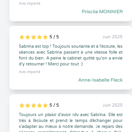
Avis importé
Priscila MONNIER
5 / 5
Juin 2025
5
1
5
0
Sabrina est top ! Toujours souriante et à l'écoute, les
séances avec Sabrina passent à une vitesse folle et
font du bien. A peine le cabinet quitté qu'on a envie
d'y retourner ! Merci pour tout :)
Avis importé
Anne-Isabelle Fleck
5 / 5
Juin 2025
5
1
5
0
Toujours un plaisir d’avoir rdv avec Sabrina. Elle est
très à l’écoute et prend le temps d’échanger pour
s’adapter au mieux à notre demande. Je repars des