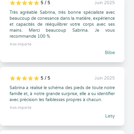
5 / 5
Juin 2025
5
1
5
0
Très agréable Sabrina, très bonne spécialiste avec
beaucoup de conesance dans la matière, expérience
et capacités de rééquilibrer votre corps avec ses
mains. Merci beaucoup Sabrina. Je vous
recommande 100 %
Avis importé
Bibe
5 / 5
Juin 2025
5
1
5
0
Sabrina a réalisé le schéma des pieds de toute notre
famille et, à notre grande surprise, elle a su identifier
avec précision les faiblesses propres à chacun.
Avis importé
Lety