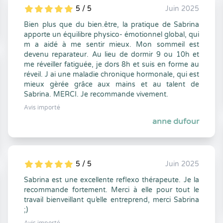
5 / 5
Juin 2025
5
1
5
0
Bien plus que du bien.être, la pratique de Sabrina
apporte un équilibre physico- émotionnel global, qui
m a aidé à me sentir mieux. Mon sommeil est
devenu reparateur. Au lieu de dormir 9 ou 10h et
me réveiller fatiguée, je dors 8h et suis en forme au
réveil. J ai une maladie chronique hormonale, qui est
mieux gèrée grâce aux mains et au talent de
Sabrina. MERCI. Je recommande vivement.
Avis importé
anne dufour
5 / 5
Juin 2025
5
1
5
0
Sabrina est une excellente reflexo thérapeute. Je la
recommande fortement. Merci à elle pour tout le
travail bienveillant qu’elle entreprend, merci Sabrina
;)