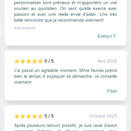
personnalisés sont précieux et m’apportent un vrai
soutien au quotidien. On sent qu’elle exerce avec
passion et avec une réelle envie d’aider. Une très
belle rencontre que je recommande vivement!
Avis importé
Evelyn F.
5 / 5
Avril 2026
5
1
5
0
J'ai passé un agréable moment. Mme Nunes prend
bien le temps d expliquer sa démarche. Je conseille
vivement
Filali
5 / 5
Octobre 2025
5
1
5
0
Après plusieurs retours positifs, je suis ravie d’avoir