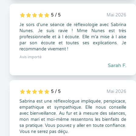
5 / 5
Mai 2026
5
1
5
0
Je sors d'une séance de réflexologie avec Sabrina
Nunes. Je suis ravie ! Mme Nunes est très
professionnelle et à l écoute. Elle m'a mise à l aise
par son écoute et toutes ses explications. Je
recommande vivement !
Avis importé
Sarah F.
5 / 5
Mai 2026
5
1
5
0
Sabrina est une réflexologue impliquée, perspicace,
empathique et sympathique. Elle nous conseille
avec bienveillance. Au fur et à mesure des séances,
mon mari et moi-même ressentons les bienfaits de
sa pratique. Vous pouvez y aller en toute confiance.
Vous ne serez pas déçu.