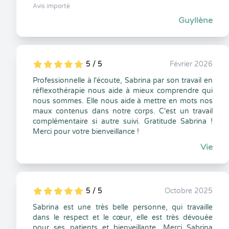
Avis importé
Guyllène
5 / 5
Février 2026
5
1
5
0
Professionnelle à l'écoute, Sabrina par son travail en
réflexothérapie nous aide à mieux comprendre qui
nous sommes. Elle nous aide à mettre en mots nos
maux contenus dans notre corps. C'est un travail
complémentaire si autre suivi. Gratitude Sabrina !
Merci pour votre bienveillance !
Vie
5 / 5
Octobre 2025
5
1
5
0
Sabrina est une très belle personne, qui travaille
dans le respect et le cœur, elle est très dévouée
pour ses patients et bienveillante. Merci Sabrina