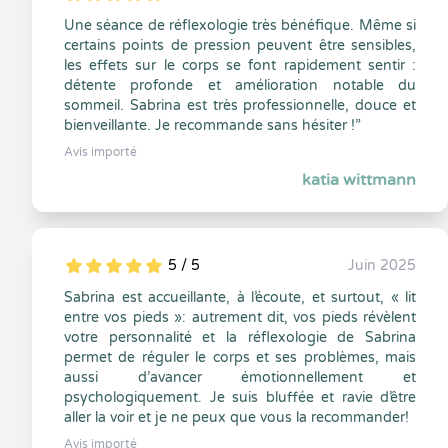
5
1
5
0
Une séance de réflexologie très bénéfique. Même si
certains points de pression peuvent être sensibles,
les effets sur le corps se font rapidement sentir :
détente profonde et amélioration notable du
sommeil. Sabrina est très professionnelle, douce et
bienveillante. Je recommande sans hésiter !”
Avis importé
katia wittmann
5 / 5
Juin 2025
5
1
5
0
Sabrina est accueillante, à l’écoute, et surtout, « lit
entre vos pieds »: autrement dit, vos pieds révèlent
votre personnalité et la réflexologie de Sabrina
permet de réguler le corps et ses problèmes, mais
aussi d’avancer émotionnellement et
psychologiquement. Je suis bluffée et ravie d’être
aller la voir et je ne peux que vous la recommander!
Avis importé