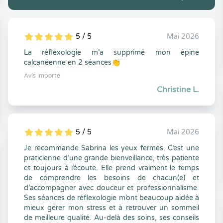
5 / 5
Mai 2026
5
1
5
0
La réflexologie m’a supprimé mon épine
calcanéenne en 2 séances👏
Avis importé
Christine L.
5 / 5
Mai 2026
5
1
5
0
Je recommande Sabrina les yeux fermés. C’est une
praticienne d’une grande bienveillance, très patiente
et toujours à l’écoute. Elle prend vraiment le temps
de comprendre les besoins de chacun(e) et
d’accompagner avec douceur et professionnalisme.
Ses séances de réflexologie m’ont beaucoup aidée à
mieux gérer mon stress et à retrouver un sommeil
de meilleure qualité. Au-delà des soins, ses conseils