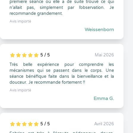
première séance où elle a de suite trouvé ce qui
n’allait pas, simplement par l’observation. Je
recommande grandement.
Avis importé
Weissenborn
5 / 5
Mai 2026
5
1
5
0
Très belle expérience pour comprendre les
mécanismes qui se passent dans le corps. Une
séance bénéfique faite dans la bienveillance et la
douceur. Je recommande fortement !!
Avis importé
Emma G.
5 / 5
Avril 2026
5
1
5
0