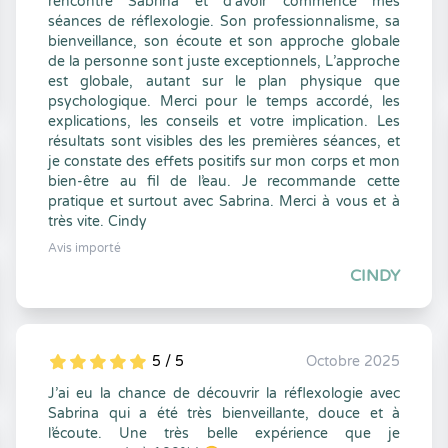
rencontré Sabrina et d’avoir commencé mes
séances de réflexologie. Son professionnalisme, sa
bienveillance, son écoute et son approche globale
de la personne sont juste exceptionnels, L’approche
est globale, autant sur le plan physique que
psychologique. Merci pour le temps accordé, les
explications, les conseils et votre implication. Les
résultats sont visibles des les premières séances, et
je constate des effets positifs sur mon corps et mon
bien-être au fil de l’eau. Je recommande cette
pratique et surtout avec Sabrina. Merci à vous et à
très vite. Cindy
Avis importé
CINDY
5 / 5
Octobre 2025
5
1
5
0
J’ai eu la chance de découvrir la réflexologie avec
Sabrina qui a été très bienveillante, douce et à
l’écoute. Une très belle expérience que je