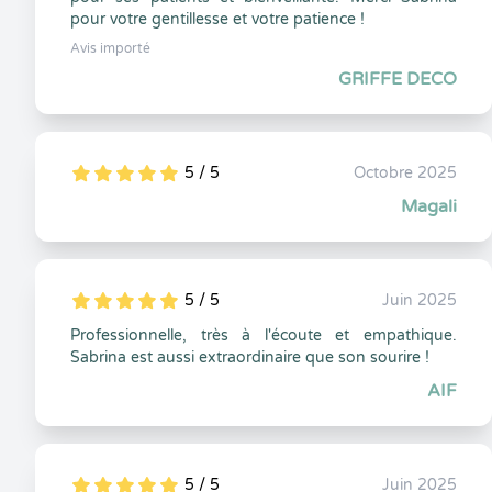
pour votre gentillesse et votre patience !
Avis importé
GRIFFE DECO
5 / 5
Octobre 2025
5
1
5
0
Magali
5 / 5
Juin 2025
5
1
5
0
Professionnelle, très à l'écoute et empathique.
Sabrina est aussi extraordinaire que son sourire !
AIF
5 / 5
Juin 2025