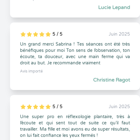
Lucie Lepand
5 / 5
Juin 2025
5
1
5
0
Un grand merci Sabrina ! Tes séances ont été très
bénéfiques pour moi Ton sens de l’observation, ton
écoute, ta douceur, avec une main ferme qui va
droit au but. Je recommande vraiment
Avis importé
Christine Ragot
5 / 5
Juin 2025
5
1
5
0
Une super pro en réflexologie plantaire, très à
l’écoute et qui sent tout de suite ce qu’il faut
travailler. Ma fille et moi avons eu de super résultats,
on lui fait confiance les yeux fermés !