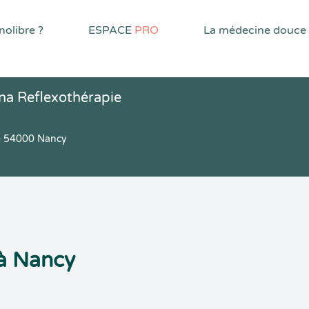
olibre ?
ESPACE
PRO
La médecine douce
na Reflexothérapie
e 54000 Nancy
 à Nancy