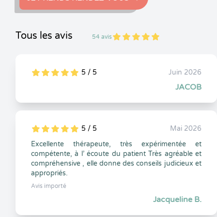
Tous les avis
54 avis
5
1
5
54
5 / 5
Juin 2026
5
1
5
0
JACOB
5 / 5
Mai 2026
5
1
5
0
Excellente thérapeute, très expérimentée et
compétente, à l’ écoute du patient Très agréable et
compréhensive , elle donne des conseils judicieux et
appropriés.
Avis importé
Jacqueline B.