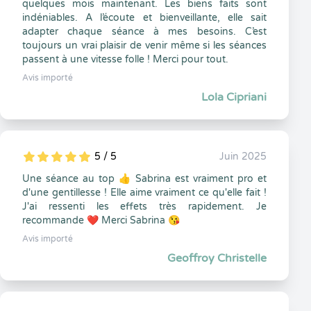
quelques mois maintenant. Les biens faits sont
indéniables. A l’écoute et bienveillante, elle sait
adapter chaque séance à mes besoins. C’est
toujours un vrai plaisir de venir même si les séances
passent à une vitesse folle ! Merci pour tout.
Avis importé
Lola Cipriani
5 / 5
Juin 2025
5
1
5
0
Une séance au top 👍 Sabrina est vraiment pro et
d'une gentillesse ! Elle aime vraiment ce qu'elle fait !
J'ai ressenti les effets très rapidement. Je
recommande ❤️ Merci Sabrina 😘
Avis importé
Geoffroy Christelle