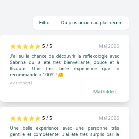
Filtrer
Du plus ancien au plus récent
5 / 5
Mai 2026
5
1
5
0
J’ai eu la chance de découvrir la réflexologie avec
Sabrina qui a été très bienveillante, douce et à
l’écoute. Une très belle expérience que je
recommande à 100% ! 🤗
Avis importé
Mathilde L.
5 / 5
Mai 2026
5
1
5
0
Une belle expérience avec une personne très
gentille et compétente. J’ai été très surpris par la