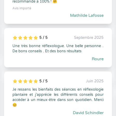
recommande à 100% ! 🤗
Avis importé
Mathilde Lafosse
5 / 5
Septembre 2025
5
1
5
0
Une très bonne réflexologue. Une belle personne .
De bons conseils . Et des bons résultats
Roure
5 / 5
Juin 2025
5
1
5
0
Je ressens les bienfaits des séances en réflexologie
plantaire et j'apprécie les différents conseils pour
accéder à un mieux-être dans son quotidien. Merci
😊
David Schindler