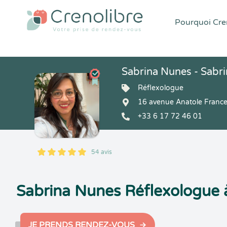
Pourquoi Cren
Sabrina Nunes - Sabri
Réflexologue
16 avenue Anatole Franc
+33 6 17 72 46 01
54 avis
5
1
5
54
Sabrina Nunes Réflexologue
JE PRENDS RENDEZ-VOUS