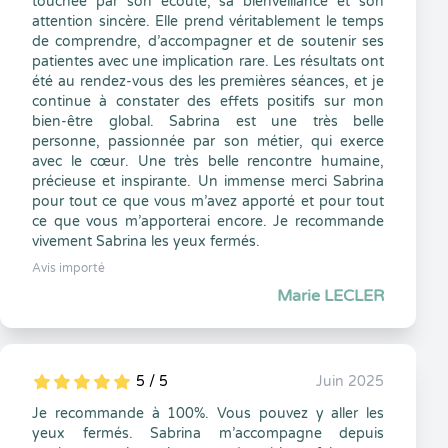
touchée par son écoute, sa bienveillance et son
attention sincère. Elle prend véritablement le temps
de comprendre, d’accompagner et de soutenir ses
patientes avec une implication rare. Les résultats ont
été au rendez-vous des les premières séances, et je
continue à constater des effets positifs sur mon
bien-être global. Sabrina est une très belle
personne, passionnée par son métier, qui exerce
avec le cœur. Une très belle rencontre humaine,
précieuse et inspirante. Un immense merci Sabrina
pour tout ce que vous m’avez apporté et pour tout
ce que vous m’apporterai encore. Je recommande
vivement Sabrina les yeux fermés.
Avis importé
Marie LECLER
5 / 5
Juin 2025
5
1
5
0
Je recommande à 100%. Vous pouvez y aller les
yeux fermés. Sabrina m’accompagne depuis