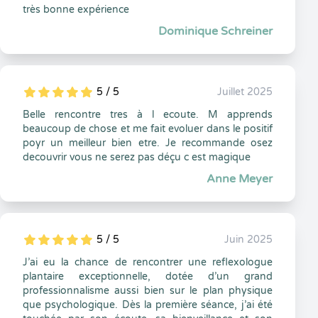
très bonne expérience
Dominique Schreiner
5 / 5
Juillet 2025
5
1
5
0
Belle rencontre tres à l ecoute. M apprends
beaucoup de chose et me fait evoluer dans le positif
poyr un meilleur bien etre. Je recommande osez
decouvrir vous ne serez pas déçu c est magique
Anne Meyer
5 / 5
Juin 2025
5
1
5
0
J’ai eu la chance de rencontrer une reflexologue
plantaire exceptionnelle, dotée d’un grand
professionnalisme aussi bien sur le plan physique
que psychologique. Dès la première séance, j’ai été