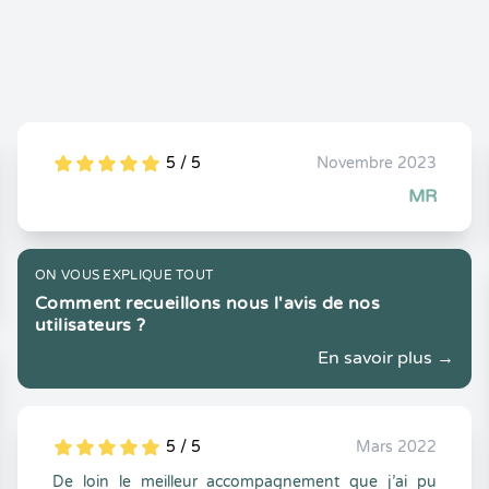
5 / 5
Novembre 2023
5
1
5
0
MR
ON VOUS EXPLIQUE TOUT
Comment recueillons nous l'avis de nos
utilisateurs ?
En savoir plus →
5 / 5
Mars 2022
5
1
5
0
De loin le meilleur accompagnement que j’ai pu