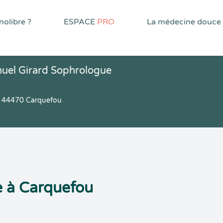
olibre ?
ESPACE
PRO
La médecine douce
uel Girard Sophrologue
r 44470 Carquefou
 à Carquefou