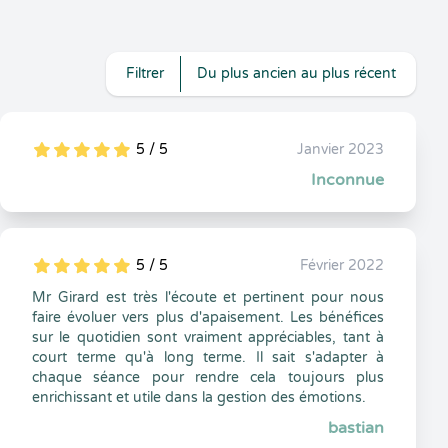
Filtrer
Du plus ancien au plus récent
5 / 5
Janvier 2023
5
1
5
0
Inconnue
5 / 5
Février 2022
5
1
5
0
Mr Girard est très l'écoute et pertinent pour nous
faire évoluer vers plus d'apaisement. Les bénéfices
sur le quotidien sont vraiment appréciables, tant à
court terme qu'à long terme. Il sait s'adapter à
chaque séance pour rendre cela toujours plus
enrichissant et utile dans la gestion des émotions.
bastian