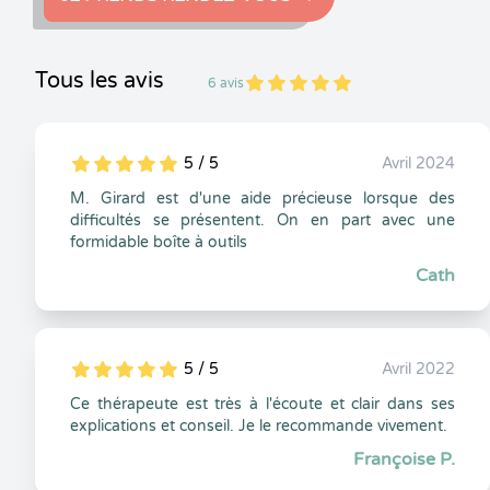
Tous les avis
6 avis
5
1
5
6
5 / 5
Avril 2024
5
1
5
0
M. Girard est d'une aide précieuse lorsque des
difficultés se présentent. On en part avec une
formidable boîte à outils
Cath
5 / 5
Avril 2022
5
1
5
0
Ce thérapeute est très à l'écoute et clair dans ses
explications et conseil. Je le recommande vivement.
Françoise P.