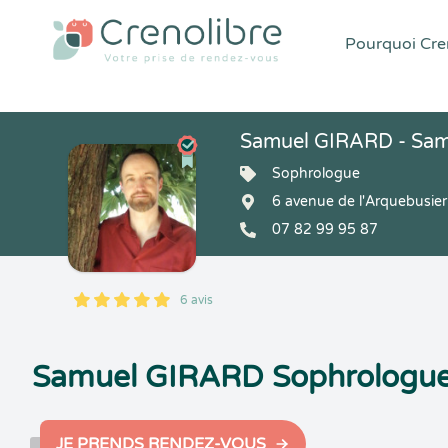
Pourquoi Cren
Samuel GIRARD - Sam
Sophrologue
6 avenue de l'Arquebusie
07 82 99 95 87
6 avis
5
1
5
6
Samuel GIRARD Sophrologue
JE PRENDS RENDEZ-VOUS