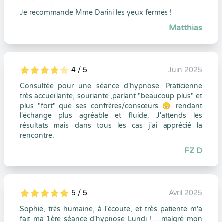
5
1
5
0
Je recommande Mme Darini les yeux fermés !
Matthias
4 / 5
Juin 2025
5
1
4
0
Consultée pour une séance d'hypnose. Praticienne
très accueillante, souriante ,parlant "beaucoup plus" et
plus "fort" que ses confrères/consœurs 😁 rendant
l'échange plus agréable et fluide. J'attends les
résultats mais dans tous les cas j'ai apprécié la
rencontre.
FZ D
5 / 5
Avril 2025
5
1
5
0
Sophie, très humaine, à l'écoute, et très patiente m'a
fait ma 1ère séance d'hypnose Lundi !.....malgré mon