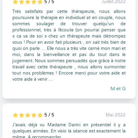
5 / 5
Juillet 2022
5
1
5
0
Très satisfaits par cette thérapeute, nous allons
poursuivre la thérapie en individuel et en couple, nous
sommes soulager de trouver quelqu’un de
professionnel, très à l’écoute (on pourrai penser que
« ca va de soi » chez un thérapeute mais détrompez
vous ! Pour en avoir fait plusieurs , on sait très bien de
quoi on parle … Elle nous a très vite cerné mon mari et
moi, dans la bienveillance et pas du tout dans le
jugement. Nous sommes persuadés que grâce à notre
travail avec cette thérapeute , nous allons surmonter
tout nos problèmes ! Encore merci pour votre aide et
votre aide à venir …
M et G
5 / 5
Mai 2022
5
1
5
0
J’avais déjà vu Madame Darini en présentiel il y a
quelques années. En visio la séance est exactement la
même. A recommander.