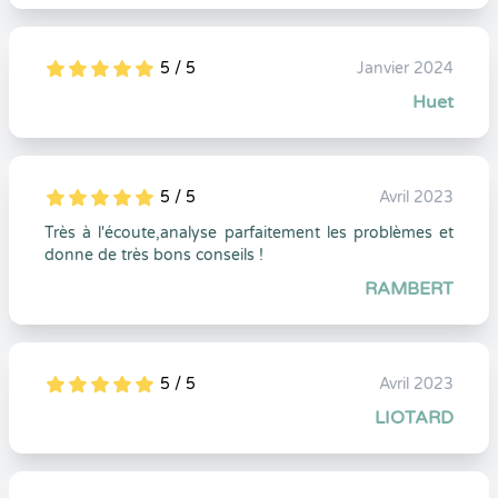
5 / 5
Janvier 2024
5
1
5
0
Huet
5 / 5
Avril 2023
5
1
5
0
Très à l'écoute,analyse parfaitement les problèmes et
donne de très bons conseils !
RAMBERT
5 / 5
Avril 2023
5
1
5
0
LIOTARD