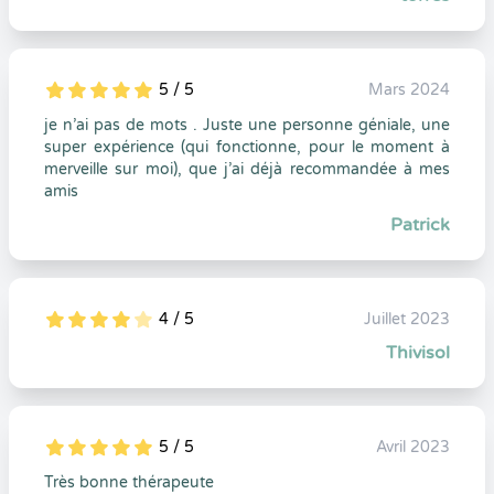
5 / 5
Mars 2024
5
1
5
0
je n’ai pas de mots . Juste une personne géniale, une
super expérience (qui fonctionne, pour le moment à
merveille sur moi), que j’ai déjà recommandée à mes
amis
Patrick
4 / 5
Juillet 2023
5
1
4
0
Thivisol
5 / 5
Avril 2023
5
1
5
0
Très bonne thérapeute