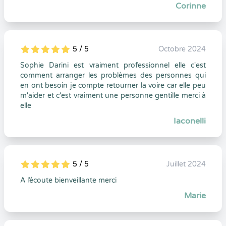
Corinne
5 / 5
Octobre 2024
5
1
5
0
Sophie Darini est vraiment professionnel elle c'est
comment arranger les problèmes des personnes qui
en ont besoin je compte retourner la voire car elle peu
m'aider et c'est vraiment une personne gentille merci à
elle
Iaconelli
5 / 5
Juillet 2024
5
1
5
0
A l’écoute bienveillante merci
Marie