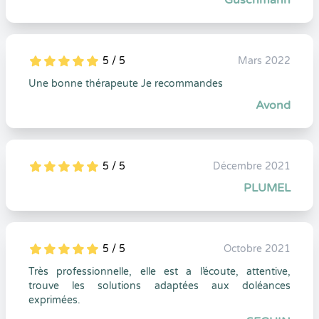
Guschmann
5 / 5
Mars 2022
5
1
5
0
Une bonne thérapeute Je recommandes
Avond
5 / 5
Décembre 2021
5
1
5
0
PLUMEL
5 / 5
Octobre 2021
5
1
5
0
Très professionnelle, elle est a l’écoute, attentive,
trouve les solutions adaptées aux doléances
exprimées.