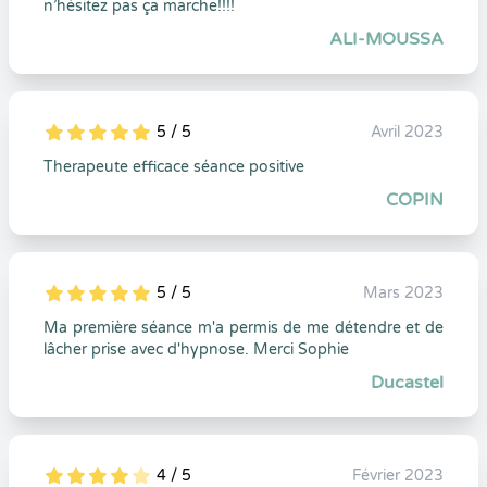
n’hésitez pas ça marche!!!!
ALI-MOUSSA
5 / 5
Avril 2023
5
1
5
0
Therapeute efficace séance positive
COPIN
5 / 5
Mars 2023
5
1
5
0
Ma première séance m'a permis de me détendre et de
lâcher prise avec d'hypnose. Merci Sophie
Ducastel
4 / 5
Février 2023
5
1
4
0