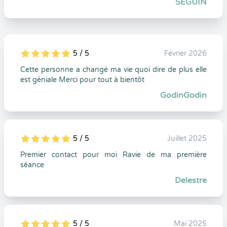
SEGUIN
5 / 5
Février 2026
5
1
5
0
Cette personne a changé ma vie quoi dire de plus elle
est géniale Merci pour tout à bientôt
GodinGodin
5 / 5
Juillet 2025
5
1
5
0
Premier contact pour moi Ravie de ma première
séance
Delestre
5 / 5
Mai 2025