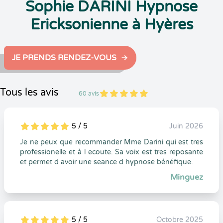
Sophie DARINI Hypnose
Ericksonienne à Hyères
JE PRENDS RENDEZ-VOUS
Tous les avis
60 avis
5
1
5
60
5 / 5
Juin 2026
5
1
5
0
Je ne peux que recommander Mme Darini qui est tres
professionelle et à l ecoute. Sa voix est tres reposante
et permet d avoir une seance d hypnose bénéfique.
Minguez
5 / 5
Octobre 2025