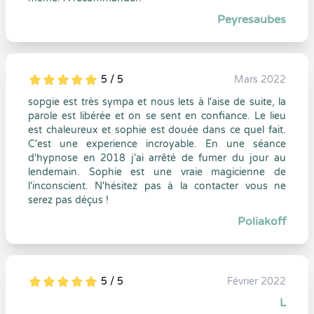
Peyresaubes
5 / 5
Mars 2022
5
1
5
0
sopgie est très sympa et nous lets à l'aise de suite, la
parole est libérée et on se sent en confiance. Le lieu
est chaleureux et sophie est douée dans ce quel fait.
C'est une experience incroyable. En une séance
d'hypnose en 2018 j'ai arrêté de fumer du jour au
lendemain. Sophie est une vraie magicienne de
l'inconscient. N'hésitez pas à la contacter vous ne
serez pas déçus !
Poliakoff
5 / 5
Février 2022
5
1
5
0
L