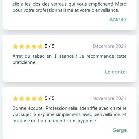
elle a les clés des verrous qui vous empêchent! Merci
pour votre professionnalisme et votre bienveillance.
ANP47
5 / 5
Décembre 2024
5
1
5
0
Arret du tabac en 1 séance ! Je recommande cette
praticienne .
Le contel
5 / 5
Novembre 2024
5
1
5
0
Bonne écoute. Professionnelle. Identifie avec clarté le
vrai sujet. S exprime simplement. avec bienveillance. Et
propose un bon moment sous hypnose.
Serge