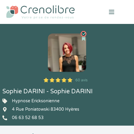
Open mai
60 avis
5
1
5
60
Sophie DARINI - Sophie DARINI
Hypnose Ericksonienne
4 Rue Poniatowski 83400 Hyères
06 63 52 68 53