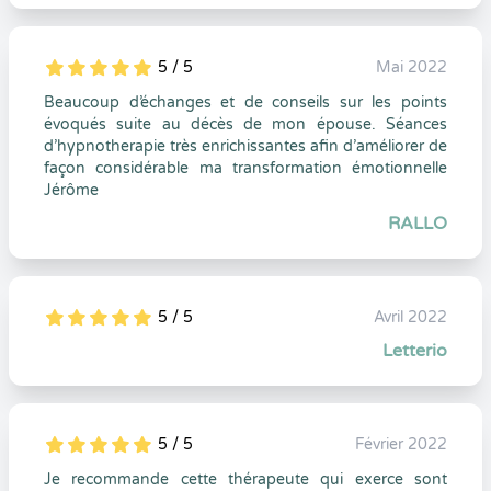
5 / 5
Mai 2022
5
1
5
0
Beaucoup d’échanges et de conseils sur les points
évoqués suite au décès de mon épouse. Séances
d’hypnotherapie très enrichissantes afin d’améliorer de
façon considérable ma transformation émotionnelle
Jérôme
RALLO
5 / 5
Avril 2022
5
1
5
0
Letterio
5 / 5
Février 2022
5
1
5
0
Je recommande cette thérapeute qui exerce sont