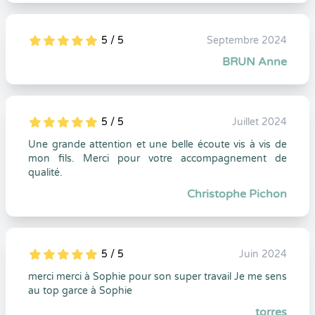
5 / 5
Septembre 2024
5
1
5
0
BRUN Anne
5 / 5
Juillet 2024
5
1
5
0
Une grande attention et une belle écoute vis à vis de
mon fils. Merci pour votre accompagnement de
qualité.
Christophe Pichon
5 / 5
Juin 2024
5
1
5
0
merci merci à Sophie pour son super travail Je me sens
au top garce à Sophie
torres