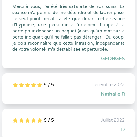
Merci à vous, j'ai été très satisfaite de vos soins. La
séance m'a permis de me détendre et de lâcher prise.
Le seul point négatif a été que durant cette séance
d'hypnose, une personne a fortement frappé à la
porte pour déposer un paquet (alors qu'un mot sur la
porte indiquait qu'il ne fallait pas déranger). Du coup,
je dois reconnaître que cette intrusion, indépendante
de votre volonté, m'a déstabilisée et perturbée.
GEORGES
5 / 5
Décembre 2022
5
1
5
0
Nathalie R
5 / 5
Juillet 2022
5
1
5
0
D