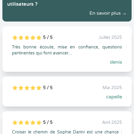
utilisateurs ?
En savoir plus →
5 / 5
Juillet 2025
5
1
5
0
Très bonne écoute, mise en confiance, questions
pertinentes qui font avancer...
denis
5 / 5
Mai 2025
5
1
5
0
capelle
5 / 5
Avril 2025
5
1
5
0
Croiser le chemin de Sophie Darini est une chance :