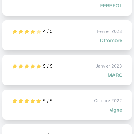
FERREOL
4 / 5
Février 2023
5
1
4
0
Ottombre
5 / 5
Janvier 2023
5
1
5
0
MARC
5 / 5
Octobre 2022
5
1
5
0
vigne