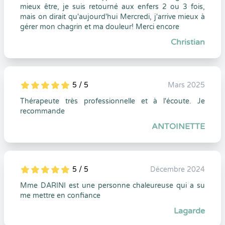
mieux être, je suis retourné aux enfers 2 ou 3 fois,
mais on dirait qu'aujourd'hui Mercredi, j'arrive mieux à
gérer mon chagrin et ma douleur! Merci encore
Christian
5 / 5
Mars 2025
5
1
5
0
Thérapeute très professionnelle et à l'écoute. Je
recommande
ANTOINETTE
5 / 5
Décembre 2024
5
1
5
0
Mme DARINI est une personne chaleureuse qui a su
me mettre en confiance
Lagarde