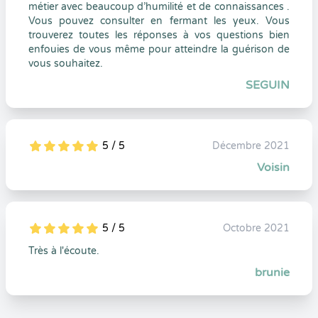
métier avec beaucoup d’humilité et de connaissances .
Vous pouvez consulter en fermant les yeux. Vous
trouverez toutes les réponses à vos questions bien
enfouies de vous même pour atteindre la guérison de
vous souhaitez.
SEGUIN
5 / 5
Décembre 2021
5
1
5
0
Voisin
5 / 5
Octobre 2021
5
1
5
0
Très à l'écoute.
brunie