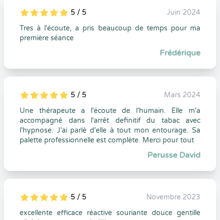
5 / 5
Juin 2024
5
1
5
0
Tres à l'écoute, a pris beaucoup de temps pour ma
première séance
Frédérique
5 / 5
Mars 2024
5
1
5
0
Une thérapeute a l'écoute de l'humain. Elle m'a
accompagné dans l'arrêt definitif du tabac avec
l'hypnose. J'ai parlé d'elle à tout mon entourage. Sa
palette professionnelle est complète. Merci pour tout
Perusse David
5 / 5
Novembre 2023
5
1
5
0
excellente efficace réactive souriante douce gentille