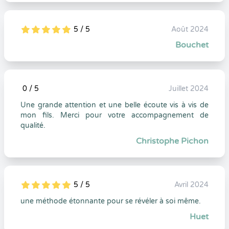
5 / 5
Août 2024
5
1
5
0
Bouchet
0 / 5
Juillet 2024
5
1
0
0
Une grande attention et une belle écoute vis à vis de
mon fils. Merci pour votre accompagnement de
qualité.
Christophe Pichon
5 / 5
Avril 2024
5
1
5
0
une méthode étonnante pour se révéler à soi même.
Huet