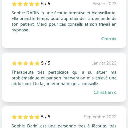
5 / 5
Février 2023
5
1
5
0
Sophie DARINI a une écoute attentive et bienveillante.
Elle prend le temps pour appréhender la demande de
son patient. Merci pour ces conseils et son travail en
hypnose
Chiroix
5 / 5
Janvier 2023
5
1
5
0
Thérapeute très perspicace qui a su situer ma
problématique et par son intervention m'a enlevé une
adduction. De façon étonnante je la conseille
Christian c
5 / 5
Septembre 2022
5
1
5
0
Sophie Darini est une personne très à l’écoute, très