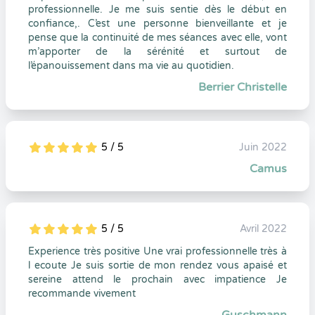
professionnelle. Je me suis sentie dès le début en
confiance,. C’est une personne bienveillante et je
pense que la continuité de mes séances avec elle, vont
m’apporter de la sérénité et surtout de
l’épanouissement dans ma vie au quotidien.
Berrier Christelle
5 / 5
Juin 2022
5
1
5
0
Camus
5 / 5
Avril 2022
5
1
5
0
Experience très positive Une vrai professionnelle très à
l ecoute Je suis sortie de mon rendez vous apaisé et
sereine attend le prochain avec impatience Je
recommande vivement