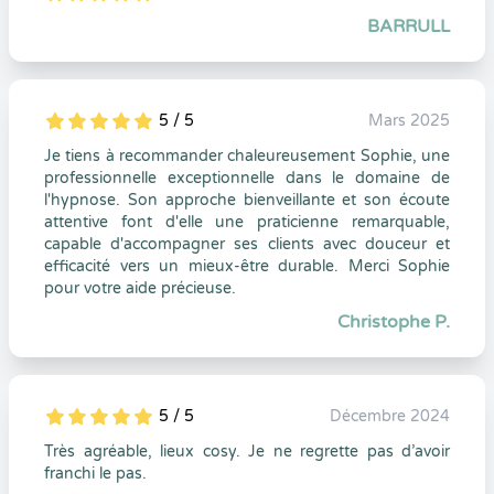
5
1
5
0
BARRULL
5 / 5
Mars 2025
5
1
5
0
Je tiens à recommander chaleureusement Sophie, une
professionnelle exceptionnelle dans le domaine de
l'hypnose. Son approche bienveillante et son écoute
attentive font d'elle une praticienne remarquable,
capable d'accompagner ses clients avec douceur et
efficacité vers un mieux-être durable. Merci Sophie
pour votre aide précieuse.
Christophe P.
5 / 5
Décembre 2024
5
1
5
0
Très agréable, lieux cosy. Je ne regrette pas d’avoir
franchi le pas.