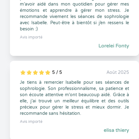
m’avoir aidé dans mon quotidien pour gérer mes
émotions et apprendre à gérer mon stress. Je
recommande vivement les séances de sophrologie
avec Isabelle. Peut-être à bientôt si j’en ressens le
besoin :)
Avis importé
Lorelei Fonty
5 / 5
Août 2025
5
1
5
0
Je tiens à remercier Isabelle pour ses séances de
sophrologie. Son professionnalisme, sa patience et
son écoute attentive m'ont beaucoup aidé. Grâce à
elle, j'ai trouvé un meilleur équilibre et des outils
précieux pour gérer le stress et mieux dormir. Je
recommande sans hésitation.
Avis importé
elisa thiery