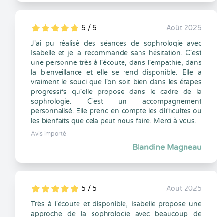
5 / 5
Août 2025
5
1
5
0
J'ai pu réalisé des séances de sophrologie avec
Isabelle et je la recommande sans hésitation. C'est
une personne très à l'écoute, dans l'empathie, dans
la bienveillance et elle se rend disponible. Elle a
vraiment le souci que l'on soit bien dans les étapes
progressifs qu'elle propose dans le cadre de la
sophrologie. C'est un accompagnement
personnalisé. Elle prend en compte les difficultés ou
les bienfaits que cela peut nous faire. Merci à vous.
Avis importé
Blandine Magneau
5 / 5
Août 2025
5
1
5
0
Très à l'écoute et disponible, Isabelle propose une
approche de la sophrologie avec beaucoup de