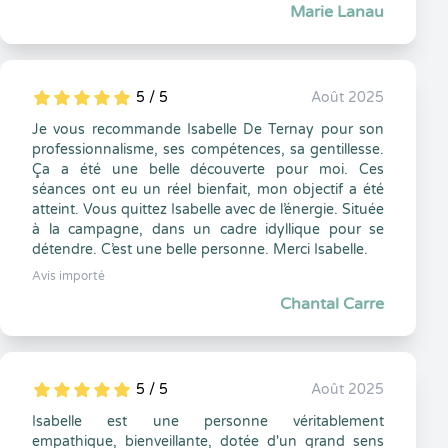
Marie Lanau
5 / 5
Août 2025
5
1
5
0
Je vous recommande Isabelle De Ternay pour son
professionnalisme, ses compétences, sa gentillesse.
Ça a été une belle découverte pour moi. Ces
séances ont eu un réel bienfait, mon objectif a été
atteint. Vous quittez Isabelle avec de l’énergie. Située
à la campagne, dans un cadre idyllique pour se
détendre. C’est une belle personne. Merci Isabelle.
Avis importé
Chantal Carre
5 / 5
Août 2025
5
1
5
0
Isabelle est une personne véritablement
empathique, bienveillante, dotée d'un grand sens