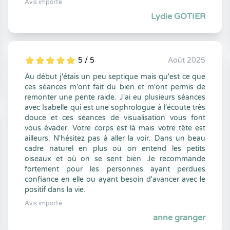
Avis importé
Lydie GOTIER
5 / 5
Août 2025
5
1
5
0
Au début j'étais un peu septique mais qu'est ce que
ces séances m'ont fait du bien et m'ont permis de
remonter une pente raide. J'ai eu plusieurs séances
avec Isabelle qui est une sophrologue à l'écoute très
douce et ces séances de visualisation vous font
vous évader. Votre corps est là mais votre tête est
ailleurs. N'hésitez pas à aller la voir. Dans un beau
cadre naturel en plus où on entend les petits
oiseaux et où on se sent bien. Je recommande
fortement pour les personnes ayant perdues
confiance en elle ou ayant besoin d'avancer avec le
positif dans la vie.
Avis importé
anne granger