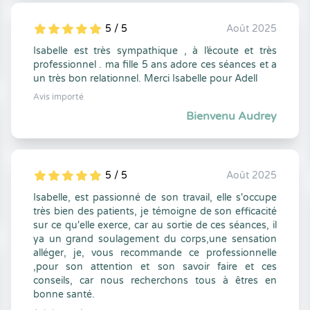
5 / 5
Août 2025
5
1
5
0
Isabelle est très sympathique , à l’écoute et très
professionnel . ma fille 5 ans adore ces séances et a
un très bon relationnel. Merci Isabelle pour Adell
Avis importé
Bienvenu Audrey
5 / 5
Août 2025
5
1
5
0
Isabelle, est passionné de son travail, elle s'occupe
très bien des patients, je témoigne de son efficacité
sur ce qu'elle exerce, car au sortie de ces séances, il
ya un grand soulagement du corps,une sensation
alléger, je, vous recommande ce professionnelle
,pour son attention et son savoir faire et ces
conseils, car nous recherchons tous à êtres en
bonne santé.