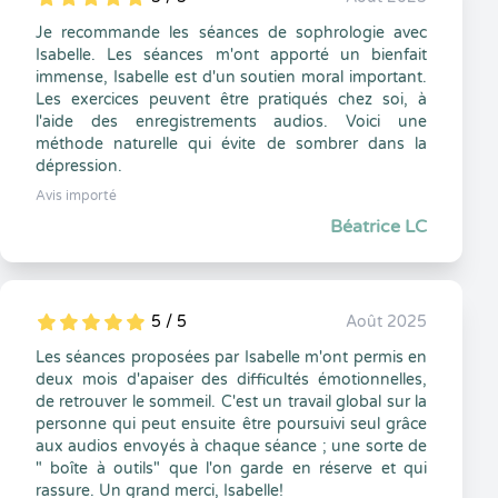
5
1
5
0
Je recommande les séances de sophrologie avec
Isabelle. Les séances m'ont apporté un bienfait
immense, Isabelle est d'un soutien moral important.
Les exercices peuvent être pratiqués chez soi, à
l'aide des enregistrements audios. Voici une
méthode naturelle qui évite de sombrer dans la
dépression.
Avis importé
Béatrice LC
5 / 5
Août 2025
5
1
5
0
Les séances proposées par Isabelle m'ont permis en
deux mois d'apaiser des difficultés émotionnelles,
de retrouver le sommeil. C'est un travail global sur la
personne qui peut ensuite être poursuivi seul grâce
aux audios envoyés à chaque séance ; une sorte de
" boîte à outils" que l'on garde en réserve et qui
rassure. Un grand merci, Isabelle!