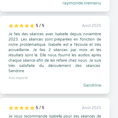
raymonde tremenu
5 / 5
Août 2025
5
1
5
0
Je fais des séances avec Isabelle depuis novembre
2023. Les séances sont préparées en fonction de
notre problématique. Isabelle est a l'écoute et très
accueillante. Je fais 2 séances par mois et les
résultats sont là. Elle nous fournit les audios après
chaque séance afin de les refaire chez nous. Je suis
très satisfaite du déroulement des séances.
Sandrine
Avis importé
Sandrine
5 / 5
Août 2025
5
1
5
0
Je vous recommande Isabelle pour ses séances de