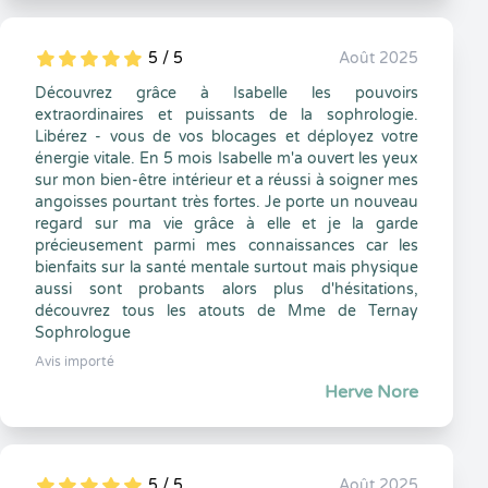
5 / 5
Août 2025
5
1
5
0
Découvrez grâce à Isabelle les pouvoirs
extraordinaires et puissants de la sophrologie.
Libérez - vous de vos blocages et déployez votre
énergie vitale. En 5 mois Isabelle m'a ouvert les yeux
sur mon bien-être intérieur et a réussi à soigner mes
angoisses pourtant très fortes. Je porte un nouveau
regard sur ma vie grâce à elle et je la garde
précieusement parmi mes connaissances car les
bienfaits sur la santé mentale surtout mais physique
aussi sont probants alors plus d'hésitations,
découvrez tous les atouts de Mme de Ternay
Sophrologue
Avis importé
Herve Nore
5 / 5
Août 2025