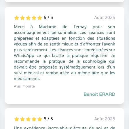
5 / 5
Août 2025
5
1
5
0
Merci à Madame de Ternay pour son
accompagnement personnalisé. Les séances sont
préparées et adaptées en fonction des situations
vécues afin de se sentir mieux et d'affronter l'avenir
plus sereinement. Les séances sont enregistrées sur
WhatsApp ce qui facilite la pratique régulière. Je
recommande la pratique de la sophrologie qui
devrait être proposée systématiquement lors d'un
suivi médical et remboursée au même titre que les
médicaments.
Avis importé
Benoit ERARD
5 / 5
Août 2025
5
1
5
0
Une expérience incroyable d'écoute de soi et de