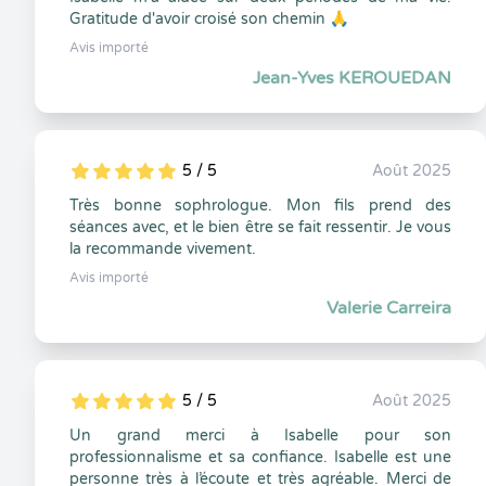
Gratitude d'avoir croisé son chemin 🙏
Avis importé
Jean-Yves KEROUEDAN
5 / 5
Août 2025
5
1
5
0
Très bonne sophrologue. Mon fils prend des
séances avec, et le bien être se fait ressentir. Je vous
la recommande vivement.
Avis importé
Valerie Carreira
5 / 5
Août 2025
5
1
5
0
Un grand merci à Isabelle pour son
professionnalisme et sa confiance. Isabelle est une
personne très à l’écoute et très agréable. Merci de