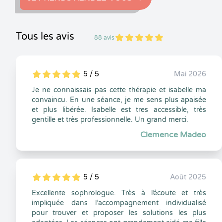
Tous les avis
88 avis
5
1
5
88
5 / 5
Mai 2026
5
1
5
0
Je ne connaissais pas cette thérapie et isabelle ma
convaincu. En une séance, je me sens plus apaisée
et plus libérée. Isabelle est tres accessible, très
gentille et très professionnelle. Un grand merci.
Clemence Madeo
5 / 5
Août 2025
5
1
5
0
Excellente sophrologue. Très à l’écoute et très
impliquée dans l’accompagnement individualisé
pour trouver et proposer les solutions les plus