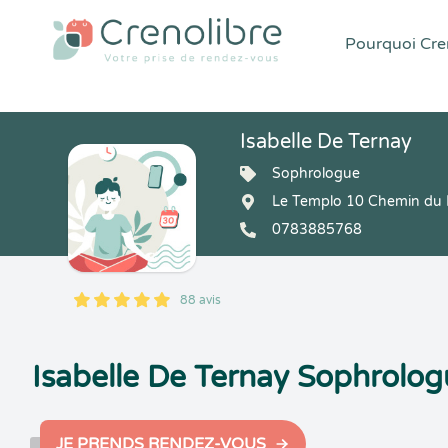
Pourquoi Cren
Isabelle De Ternay
Sophrologue
Le Templo 10 Chemin du 
0783885768
88 avis
5
1
5
88
Isabelle De Ternay Sophrolog
JE PRENDS RENDEZ-VOUS