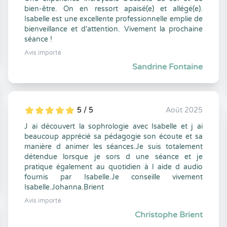
bien-être. On en ressort apaisé(e) et allégé(e).
Isabelle est une excellente professionnelle emplie de
bienveillance et d'attention. Vivement la prochaine
séance !
Avis importé
Sandrine Fontaine
5 / 5
Août 2025
5
1
5
0
J ai découvert la sophrologie avec Isabelle et j ai
beaucoup apprécié sa pédagogie son écoute et sa
manière d animer les séances.Je suis totalement
détendue lorsque je sors d une séance et je
pratique également au quotidien à l aide d audio
fournis par Isabelle.Je conseille vivement
Isabelle.Johanna.Brient
Avis importé
Christophe Brient