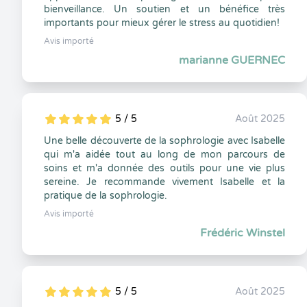
bienveillance. Un soutien et un bénéfice très
importants pour mieux gérer le stress au quotidien!
Avis importé
marianne GUERNEC
5 / 5
Août 2025
5
1
5
0
Une belle découverte de la sophrologie avec Isabelle
qui m'a aidée tout au long de mon parcours de
soins et m'a donnée des outils pour une vie plus
sereine. Je recommande vivement Isabelle et la
pratique de la sophrologie.
Avis importé
Frédéric Winstel
5 / 5
Août 2025
5
1
5
0