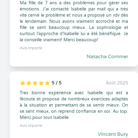
Ma fille de 7 ans a des problèmes pour gérer ses
émotions. J’ai contacté Isabelle par mail qui a très
vite cerné le problème et nous a proposé un rdv dès
le lendemain. Nous avons vraiment accroché et ma
fille se sent beaucoup mieux. La sophrologie et
surtout l’approche d’Isabelle lui a été bénéfique. Je
la conseille vraiment! Merci beaucoup!
Avis importé
Natacha Commer
5 / 5
Août 2025
5
1
5
0
Tres bonne expérience avec Isabelle qui est a
l’écoute et propose de nombreux exercices adaptés
à la situation et permettant de se sentir mieux. On
se sent mieux, on reprend confiance en soi. Au top.
Merci pour tout Isabelle.
Avis importé
Vincent Bury