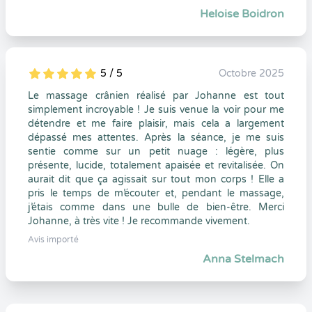
Heloise Boidron
5 / 5
Octobre 2025
5
1
5
0
Le massage crânien réalisé par Johanne est tout
simplement incroyable ! Je suis venue la voir pour me
détendre et me faire plaisir, mais cela a largement
dépassé mes attentes. Après la séance, je me suis
sentie comme sur un petit nuage : légère, plus
présente, lucide, totalement apaisée et revitalisée. On
aurait dit que ça agissait sur tout mon corps ! Elle a
pris le temps de m’écouter et, pendant le massage,
j’étais comme dans une bulle de bien-être. Merci
Johanne, à très vite ! Je recommande vivement.
Avis importé
Anna Stelmach