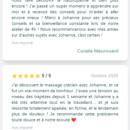
nous faire découvrir la naturopathie et bien plus
encore ! J’ai passé un super moment à apprendre sur
moi et à recevoir des conseils pour m’aider à aller
encore mieux ! Merci à Johanne pour ses précieux
conseils et sa bienveillance constante lors de notre
atelier de 4h ! Nous recommencerons avec mes amies
sur d’autres sujets avec Johanne, c’est certain !
Avis importé
Coralie Maurouard
5 / 5
Octobre 2025
5
1
5
0
J’ai découvert le massage crânien avec Johanne, et ce
fut un vrai moment de bonheur. J’avais une tension au
niveau des trapèzes depuis 1 semaine et Johanne y a
été très attentive tout en la travaillant… et je suis
ressortie totalement apaisée, en forme, et le lendemain
plus de douleur ! Je recommande cette praticienne
toute douce et à notre écoute ❤️
Avis importé