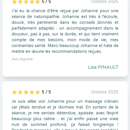
5 / 5
Octobre 2025
5
1
5
0
J'ai eu la chance d'être reçue par Johanne pour une
séance de naturopathie. Johanne est très à l'écoute,
douce, très pertinente dans les conseils donnés et
parfaitement adaptés : un accompagnement dans la
douceur, pas à pas, sur la durée, et qui tient vraiment
compte de mes besoins, mon mode de vie, mes
contraintes santé. Merci beaucoup Johanne et hâte de
mettre en œuvre les recommandations reçues.
Avis importé
Lise PINAULT
5 / 5
Octobre 2025
5
1
5
0
Je suis allée voir Johanne pour un massage crânien
car j’étais tendue et je dormais mal. En sortant de la
séance, je me sentais détendue, apaisée, avec l’esprit
beaucoup plus calme… et j’ai enfin passé une vraie
nuit de sommeil profond, ça faisait longtemps !