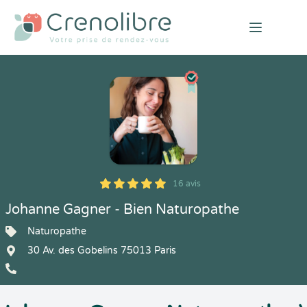
Open mai
16 avis
5
1
5
16
Johanne Gagner - Bien Naturopathe
Naturopathe
30 Av. des Gobelins 75013 Paris