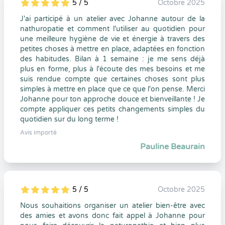
5 / 5
Octobre 2025
5
1
5
0
J'ai participé à un atelier avec Johanne autour de la
nathuropatie et comment l'utiliser au quotidien pour
une meilleure hygiène de vie et énergie à travers des
petites choses à mettre en place, adaptées en fonction
des habitudes. Bilan à 1 semaine : je me sens déjà
plus en forme, plus à l'écoute des mes besoins et me
suis rendue compte que certaines choses sont plus
simples à mettre en place que ce que l'on pense. Merci
Johanne pour ton approche douce et bienveillante ! Je
compte appliquer ces petits changements simples du
quotidien sur du long terme !
Avis importé
Pauline Beaurain
5 / 5
Octobre 2025
5
1
5
0
Nous souhaitions organiser un atelier bien-être avec
des amies et avons donc fait appel à Johanne pour