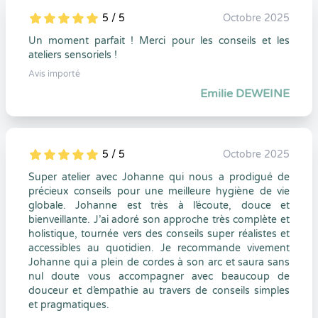
5 / 5
Octobre 2025
5
1
5
0
Un moment parfait ! Merci pour les conseils et les
ateliers sensoriels !
Avis importé
Emilie DEWEINE
5 / 5
Octobre 2025
5
1
5
0
Super atelier avec Johanne qui nous a prodigué de
précieux conseils pour une meilleure hygiène de vie
globale. Johanne est très à l’écoute, douce et
bienveillante. J’ai adoré son approche très complète et
holistique, tournée vers des conseils super réalistes et
accessibles au quotidien. Je recommande vivement
Johanne qui a plein de cordes à son arc et saura sans
nul doute vous accompagner avec beaucoup de
douceur et d’empathie au travers de conseils simples
et pragmatiques.