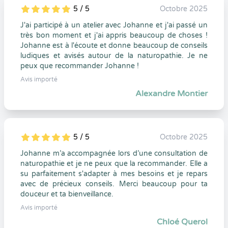
5 / 5
Octobre 2025
5
1
5
0
J'ai participé à un atelier avec Johanne et j'ai passé un
très bon moment et j'ai appris beaucoup de choses !
Johanne est à l'écoute et donne beaucoup de conseils
ludiques et avisés autour de la naturopathie. Je ne
peux que recommander Johanne !
Avis importé
Alexandre Montier
5 / 5
Octobre 2025
5
1
5
0
Johanne m’a accompagnée lors d’une consultation de
naturopathie et je ne peux que la recommander. Elle a
su parfaitement s'adapter à mes besoins et je repars
avec de précieux conseils. Merci beaucoup pour ta
douceur et ta bienveillance.
Avis importé
Chloé Querol