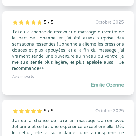
5 / 5
Octobre 2025
5
1
5
0
J'ai eu la chance de recevoir un massage du ventre de
la part de Johanne et j'ai été assez surprise des
sensations ressenties ! Johanne a alterné les pressions
douces et plus appuyées, et à la fin du massage j'ai
vraiment sentie une ouverture au niveau du ventre, je
me suis sentie plus légère, et plus apaisée aussi ! Je
recommande++
Avis importé
Emilie Ozenne
5 / 5
Octobre 2025
5
1
5
0
J’ai eu la chance de faire un massage crânien avec
Johanne et ce fut une expérience exceptionnelle. Dès
le début, elle a su instaurer une atmosphère de