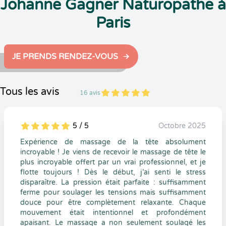
Johanne Gagner Naturopathe à
Paris
JE PRENDS RENDEZ-VOUS
Tous les avis
16 avis
5
1
5
16
5 / 5
Octobre 2025
5
1
5
0
Expérience de massage de la tête absolument
incroyable ! Je viens de recevoir le massage de tête le
plus incroyable offert par un vrai professionnel, et je
flotte toujours ! Dès le début, j’ai senti le stress
disparaître. La pression était parfaite : suffisamment
ferme pour soulager les tensions mais suffisamment
douce pour être complètement relaxante. Chaque
mouvement était intentionnel et profondément
apaisant. Le massage a non seulement soulagé les