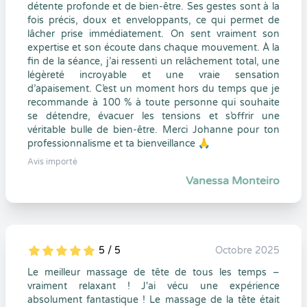
détente profonde et de bien-être. Ses gestes sont à la
fois précis, doux et enveloppants, ce qui permet de
lâcher prise immédiatement. On sent vraiment son
expertise et son écoute dans chaque mouvement. À la
fin de la séance, j’ai ressenti un relâchement total, une
légèreté incroyable et une vraie sensation
d’apaisement. C’est un moment hors du temps que je
recommande à 100 % à toute personne qui souhaite
se détendre, évacuer les tensions et s’offrir une
véritable bulle de bien-être. Merci Johanne pour ton
professionnalisme et ta bienveillance 🙏
Avis importé
Vanessa Monteiro
5 / 5
Octobre 2025
5
1
5
0
Le meilleur massage de tête de tous les temps –
vraiment relaxant ! J'ai vécu une expérience
absolument fantastique ! Le massage de la tête était