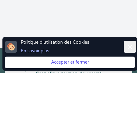
Politique d'utilisation des Cookies
Ferm
En savoir plus
Accepter et fermer
Vous quittez Doctolib ? Faites votre transition vers
Crenolibre tout en douceur !
Crenolibre
, Votre rendez-vous bien-être