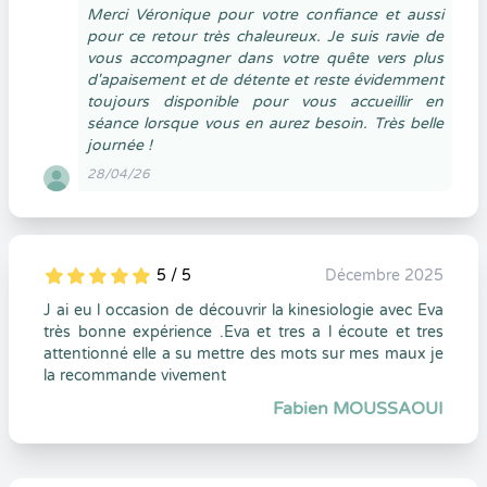
Merci Véronique pour votre confiance et aussi
pour ce retour très chaleureux. Je suis ravie de
vous accompagner dans votre quête vers plus
d'apaisement et de détente et reste évidemment
toujours disponible pour vous accueillir en
séance lorsque vous en aurez besoin. Très belle
journée !
28/04/26
5 / 5
Décembre 2025
5
1
5
0
J ai eu l occasion de découvrir la kinesiologie avec Eva
très bonne expérience .Eva et tres a l écoute et tres
attentionné elle a su mettre des mots sur mes maux je
la recommande vivement
Fabien MOUSSAOUI