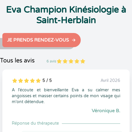
Eva Champion Kinésiologie à
Saint-Herblain
JE PRENDS RENDEZ-VOUS
Tous les avis
6 avis
5
1
5
6
5 / 5
Avril 2026
5
1
5
0
A l'écoute et bienveillante Eva a su calmer mes
angoisses et masser certains points de mon visage qui
m'ont détendue.
Véronique B.
Réponse du thérapeute