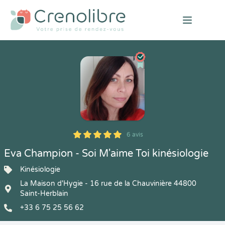
Open mai
6 avis
5
1
5
6
Eva Champion - Soi M'aime Toi kinésiologie
Kinésiologie
La Maison d'Hygie - 16 rue de la Chauvinière 44800
Saint-Herblain
+33 6 75 25 56 62