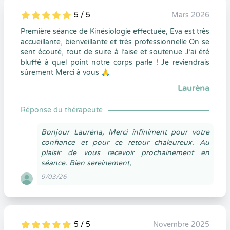
5 / 5
Mars 2026
5
1
5
0
Première séance de Kinésiologie effectuée, Eva est très
accueillante, bienveillante et très professionnelle On se
sent écouté, tout de suite à l’aise et soutenue J’ai été
bluffé à quel point notre corps parle ! Je reviendrais
sûrement Merci à vous 🙏
Laurèna
Réponse du thérapeute
Bonjour Laurèna, Merci infiniment pour votre
confiance et pour ce retour chaleureux. Au
plaisir de vous recevoir prochainement en
séance. Bien sereinement,
9/03/26
5 / 5
Novembre 2025
5
1
5
0