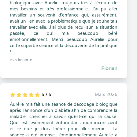
biologique avec Aurélie, toujours très à l'écoute de
mes besoins et très professionnelle. J'ai pu aller
travailler un souvenir d'enfance qui, assurément,
avait un lien avec la problématique que je souhaitais
travailler avec elle. J'ai plus de recul sur la situation
passée, ce qui m'a beaucoup libéré
émotionnellement. Merci beaucoup Aurélie pour
cette superbe séance et la découverte de ta pratique
!
Avis importé
Florian
5 / 5
Mars 2026
5
1
5
0
Aurélie m’a fait une séance de décodage biologique
après l’annonce d’un diabète afin de comprendre la
maladie. chercher à savoir qu’est-ce qui l’a causé.
Quel est l’événement enfoui dans mon inconscient
et ce que je dois libérer pour aller mieux…. La
séance a été intense.. émotionnellement Aurelie a