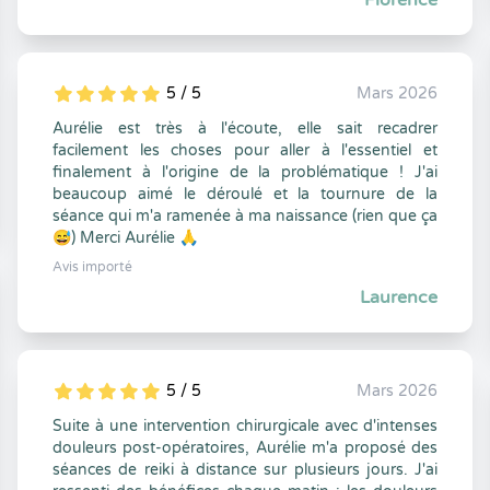
Florence
5 / 5
Mars 2026
5
1
5
0
Aurélie est très à l'écoute, elle sait recadrer
facilement les choses pour aller à l'essentiel et
finalement à l'origine de la problématique ! J'ai
beaucoup aimé le déroulé et la tournure de la
séance qui m'a ramenée à ma naissance (rien que ça
😅) Merci Aurélie 🙏
Avis importé
Laurence
5 / 5
Mars 2026
5
1
5
0
Suite à une intervention chirurgicale avec d'intenses
douleurs post-opératoires, Aurélie m'a proposé des
séances de reiki à distance sur plusieurs jours. J'ai