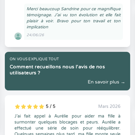
Merci beaucoup Sandrine pour ce magnifique
témoignage. J'ai vu ton évolution et elle fait
plaisir à voir. Bravo pour ton travail et ton
implication
24/06/26
ON VOUS EXPLIQUE TOUT
Comment recueillons nous l'avis de nos
utilisateurs ?
En savoir plus →
5 / 5
Mars 2026
5
1
5
0
J’ai fait appel à Aurélie pour aider ma fille à
surmonter quelques blocages et peurs. Aurélie a
effectué une série de soin pour rééquilibrer.
Quelques semaines plus tard, ma fille monte seule