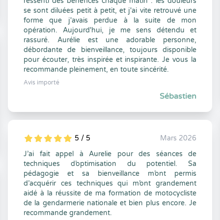
ressenti des bénéfices chaque matin : les douleurs
se sont diluées petit à petit, et j'ai vite retrouvé une
forme que j'avais perdue à la suite de mon
opération. Aujourd'hui, je me sens détendu et
rassuré. Aurélie est une adorable personne,
débordante de bienveillance, toujours disponible
pour écouter, très inspirée et inspirante. Je vous la
recommande pleinement, en toute sincérité.
Avis importé
Sébastien
5 / 5
Mars 2026
5
1
5
0
J’ai fait appel à Aurelie pour des séances de
techniques d’optimisation du potentiel. Sa
pédagogie et sa bienveillance m’ont permis
d’acquérir ces techniques qui m’ont grandement
aidé à la réussite de ma formation de motocycliste
de la gendarmerie nationale et bien plus encore. Je
recommande grandement.