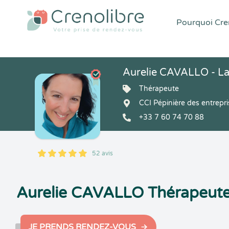
Pourquoi Cren
Aurelie CAVALLO - La
Thérapeute
CCI Pépinière des entrep
+33 7 60 74 70 88
52 avis
5
1
5
52
Aurelie CAVALLO Thérapeute
JE PRENDS RENDEZ-VOUS