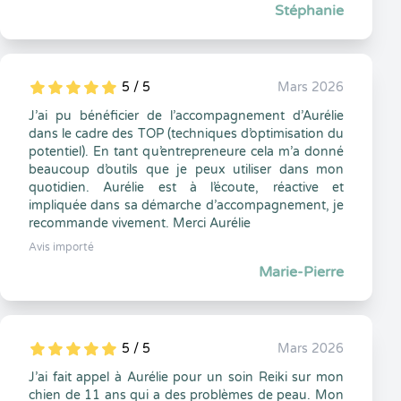
Stéphanie
5 / 5
Mars 2026
5
1
5
0
J’ai pu bénéficier de l’accompagnement d’Aurélie
dans le cadre des TOP (techniques d’optimisation du
potentiel). En tant qu’entrepreneure cela m’a donné
beaucoup d’outils que je peux utiliser dans mon
quotidien. Aurélie est à l’écoute, réactive et
impliquée dans sa démarche d’accompagnement, je
recommande vivement. Merci Aurélie
Avis importé
Marie-Pierre
5 / 5
Mars 2026
5
1
5
0
J’ai fait appel à Aurélie pour un soin Reiki sur mon
chien de 11 ans qui a des problèmes de peau. Mon