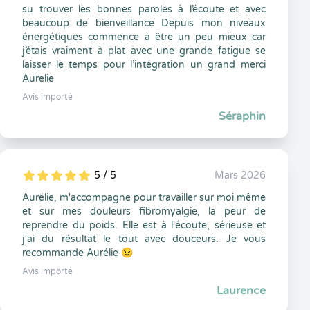
su trouver les bonnes paroles à l’écoute et avec
beaucoup de bienveillance Depuis mon niveaux
énergétiques commence à être un peu mieux car
j’étais vraiment à plat avec une grande fatigue se
laisser le temps pour l’intégration un grand merci
Aurelie
Avis importé
Séraphin
5 / 5
Mars 2026
5
1
5
0
Aurélie, m'accompagne pour travailler sur moi même
et sur mes douleurs fibromyalgie, la peur de
reprendre du poids. Elle est à l'écoute, sérieuse et
j'ai du résultat le tout avec douceurs. Je vous
recommande Aurélie 😉
Avis importé
Laurence