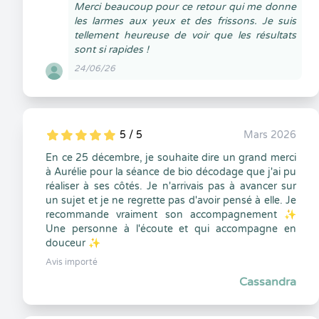
Merci beaucoup pour ce retour qui me donne
les larmes aux yeux et des frissons. Je suis
tellement heureuse de voir que les résultats
sont si rapides !
24/06/26
5 / 5
Mars 2026
5
1
5
0
En ce 25 décembre, je souhaite dire un grand merci
à Aurélie pour la séance de bio décodage que j'ai pu
réaliser à ses côtés. Je n'arrivais pas à avancer sur
un sujet et je ne regrette pas d'avoir pensé à elle. Je
recommande vraiment son accompagnement ✨
Une personne à l'écoute et qui accompagne en
douceur ✨
Avis importé
Cassandra