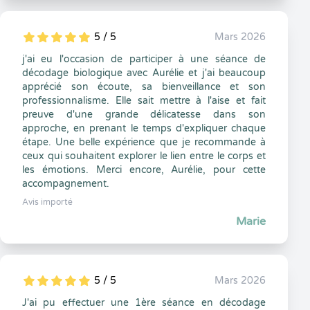
5 / 5
Mars 2026
5
1
5
0
j'ai eu l'occasion de participer à une séance de
décodage biologique avec Aurélie et j'ai beaucoup
apprécié son écoute, sa bienveillance et son
professionnalisme. Elle sait mettre à l'aise et fait
preuve d'une grande délicatesse dans son
approche, en prenant le temps d'expliquer chaque
étape. Une belle expérience que je recommande à
ceux qui souhaitent explorer le lien entre le corps et
les émotions. Merci encore, Aurélie, pour cette
accompagnement.
Avis importé
Marie
5 / 5
Mars 2026
5
1
5
0
J'ai pu effectuer une 1ère séance en décodage