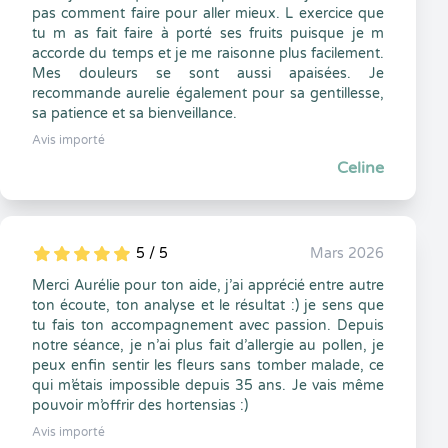
pas comment faire pour aller mieux. L exercice que
tu m as fait faire à porté ses fruits puisque je m
accorde du temps et je me raisonne plus facilement.
Mes douleurs se sont aussi apaisées. Je
recommande aurelie également pour sa gentillesse,
sa patience et sa bienveillance.
Avis importé
Celine
5 / 5
Mars 2026
5
1
5
0
Merci Aurélie pour ton aide, j’ai apprécié entre autre
ton écoute, ton analyse et le résultat :) je sens que
tu fais ton accompagnement avec passion. Depuis
notre séance, je n’ai plus fait d’allergie au pollen, je
peux enfin sentir les fleurs sans tomber malade, ce
qui m’étais impossible depuis 35 ans. Je vais même
pouvoir m’offrir des hortensias :)
Avis importé