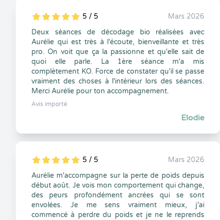
5 / 5
Mars 2026
5
1
5
0
Deux séances de décodage bio réalisées avec
Aurélie qui est très à l'écoute, bienveillante et très
pro. On voit que ça la passionne et qu'elle sait de
quoi elle parle. La 1ère séance m'a mis
complètement KO. Force de constater qu'il se passe
vraiment des choses à l'intérieur lors des séances.
Merci Aurélie pour ton accompagnement.
Avis importé
Elodie
5 / 5
Mars 2026
5
1
5
0
Aurélie m'accompagne sur la perte de poids depuis
début août. Je vois mon comportement qui change,
des peurs profondément ancrées qui se sont
envolées. Je me sens vraiment mieux, j'ai
commencé à perdre du poids et je ne le reprends