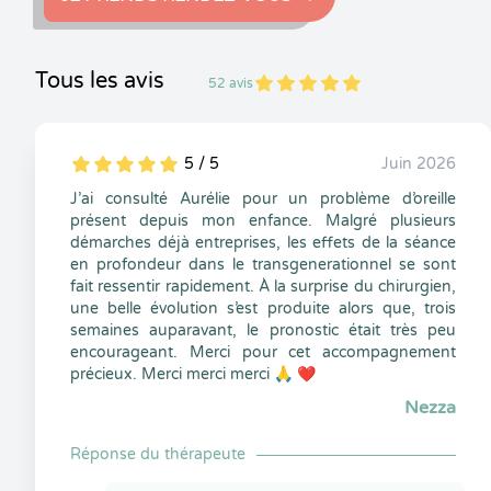
Tous les avis
52 avis
5
1
5
52
5 / 5
Juin 2026
5
1
5
0
J’ai consulté Aurélie pour un problème d’oreille
présent depuis mon enfance. Malgré plusieurs
démarches déjà entreprises, les effets de la séance
en profondeur dans le transgenerationnel se sont
fait ressentir rapidement. À la surprise du chirurgien,
une belle évolution s’est produite alors que, trois
semaines auparavant, le pronostic était très peu
encourageant. Merci pour cet accompagnement
précieux. Merci merci merci 🙏 ❤️
Nezza
Réponse du thérapeute