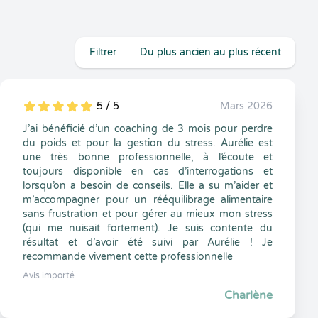
Filtrer
Du plus ancien au plus récent
5 / 5
Mars 2026
5
1
5
0
J’ai bénéficié d’un coaching de 3 mois pour perdre
du poids et pour la gestion du stress. Aurélie est
une très bonne professionnelle, à l’écoute et
toujours disponible en cas d’interrogations et
lorsqu’on a besoin de conseils. Elle a su m’aider et
m’accompagner pour un rééquilibrage alimentaire
sans frustration et pour gérer au mieux mon stress
(qui me nuisait fortement). Je suis contente du
résultat et d’avoir été suivi par Aurélie ! Je
recommande vivement cette professionnelle
Avis importé
Charlène