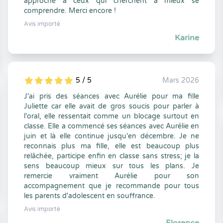
approche à ceux qui cherchent à mieux se
comprendre. Merci encore !
Avis importé
Karine
5 / 5
Mars 2026
5
1
5
0
J'ai pris des séances avec Aurélie pour ma fille
Juliette car elle avait de gros soucis pour parler à
l'oral, elle ressentait comme un blocage surtout en
classe. Elle a commencé ses séances avec Aurélie en
juin et là elle continue jusqu'en décembre. Je ne
reconnais plus ma fille, elle est beaucoup plus
relâchée, participe enfin en classe sans stress; je la
sens beaucoup mieux sur tous les plans. Je
remercie vraiment Aurélie pour son
accompagnement que je recommande pour tous
les parents d'adolescent en souffrance.
Avis importé