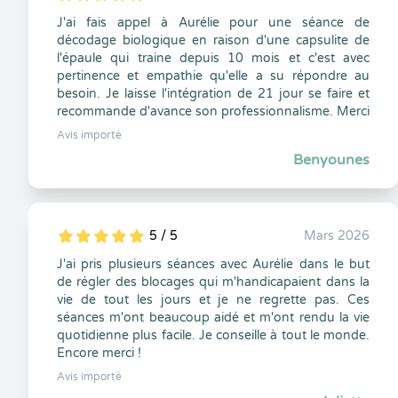
5
1
5
0
J'ai fais appel à Aurélie pour une séance de
décodage biologique en raison d'une capsulite de
l'épaule qui traine depuis 10 mois et c'est avec
pertinence et empathie qu'elle a su répondre au
besoin. Je laisse l'intégration de 21 jour se faire et
recommande d'avance son professionnalisme. Merci
Avis importé
Benyounes
5 / 5
Mars 2026
5
1
5
0
J'ai pris plusieurs séances avec Aurélie dans le but
de régler des blocages qui m'handicapaient dans la
vie de tout les jours et je ne regrette pas. Ces
séances m'ont beaucoup aidé et m'ont rendu la vie
quotidienne plus facile. Je conseille à tout le monde.
Encore merci !
Avis importé