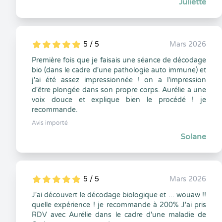
Juliette
5 / 5
Mars 2026
5
1
5
0
Première fois que je faisais une séance de décodage
bio (dans le cadre d'une pathologie auto immune) et
j'ai été assez impressionnée ! on a l'impression
d'être plongée dans son propre corps. Aurélie a une
voix douce et explique bien le procédé ! je
recommande.
Avis importé
Solane
5 / 5
Mars 2026
5
1
5
0
J'ai découvert le décodage biologique et ... wouaw !!
quelle expérience ! je recommande à 200% J'ai pris
RDV avec Aurélie dans le cadre d'une maladie de