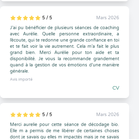
5 / 5
Mars 2026
5
1
5
0
J’ai pu bénéficier de plusieurs séances de coaching
avec Aurélie. Quelle personne extraordinaire, a
l’écoute, qui te redonne une grande confiance en toi
et te fait voir la vie autrement. Cela m’a fait le plus
grand bien. Merci Aurélie pour ton aide et ta
disponibilité. Je vous la recommande grandement
quand à la gestion de vos émotions d’une manière
générale.
Avis importé
CV
5 / 5
Mars 2026
5
1
5
0
Merci aurelie pour cette séance de décodage bio.
Elle m a permis de me libérer de certaines choses
dont je savais qu elles m impactés mais je ne savais