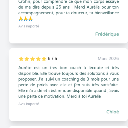
Crohn, pour comprendre ce que mon corps essaye
de me dire depuis 25 ans ! Merci Aurélie pour ton
accompagnement, pour ta douceur, ta bienveillance
🙏🙏🙏
Avis importé
Frédérique
5 / 5
Mars 2026
5
1
5
0
Aurélie est un très bon coach à l’écoute et très
disponible. Elle trouve toujours des solutions à vous
proposer. J’ai suivi un coaching de 3 mois pour une
perte de poids avec elle et j’en suis très satisfaite.
Elle m’a aidé et s’est rendue disponible quand j’avais
une perte de motivation. Merci à toi Aurélie
Avis importé
Chloé