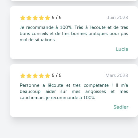
5 / 5
Juin 2023
5
1
5
0
Je recommande à 100%. Très à l'écoute et de trés
bons conseils et de très bonnes pratiques pour pas
mal de situations
Lucia
5 / 5
Mars 2023
5
1
5
0
Personne a l’écoute et très compétente ! Il m’a
beaucoup aider sur mes angoisses et mes
cauchemars je recommande a 100%
Sadier