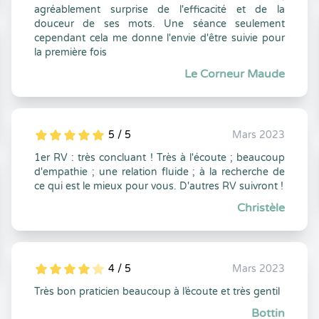
agréablement surprise de l'efficacité et de la
douceur de ses mots. Une séance seulement
cependant cela me donne l'envie d'être suivie pour
la première fois
Le Corneur Maude
5 / 5
Mars 2023
5
1
5
0
1er RV : très concluant ! Très à l'écoute ; beaucoup
d'empathie ; une relation fluide ; à la recherche de
ce qui est le mieux pour vous. D'autres RV suivront !
Christèle
4 / 5
Mars 2023
5
1
4
0
Très bon praticien beaucoup à l’écoute et très gentil
Bottin