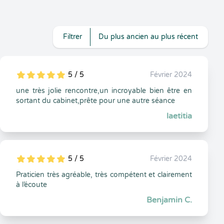
Filtrer
Du plus ancien au plus récent
5 / 5
Février 2024
5
1
5
0
une très jolie rencontre,un incroyable bien être en
sortant du cabinet,prête pour une autre séance
laetitia
5 / 5
Février 2024
5
1
5
0
Praticien très agréable, très compétent et clairement
à l’écoute
Benjamin C.