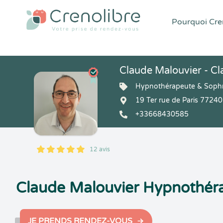
Pourquoi Cren
Claude Malouvier - Cla
Hypnothérapeute & Soph
19 Ter rue de Paris 7724
+33668430585
12 avis
5
1
5
12
Claude Malouvier Hypnothér
JE PRENDS RENDEZ-VOUS