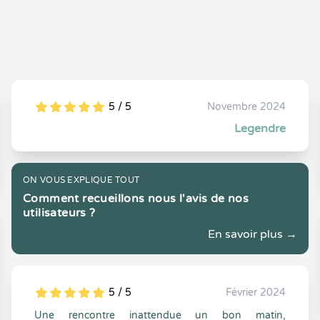
5 / 5
Novembre 2024
5
1
5
0
Legendre
ON VOUS EXPLIQUE TOUT
Comment recueillons nous l'avis de nos
utilisateurs ?
En savoir plus →
5 / 5
Février 2024
5
1
5
0
Une rencontre inattendue un bon matin,