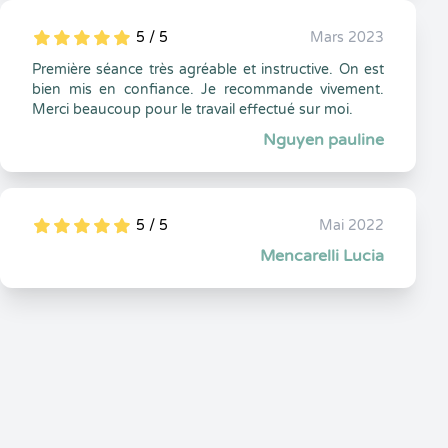
5 / 5
Mars 2023
5
1
5
0
Première séance très agréable et instructive. On est
bien mis en confiance. Je recommande vivement.
Merci beaucoup pour le travail effectué sur moi.
Nguyen pauline
5 / 5
Mai 2022
5
1
5
0
Mencarelli Lucia