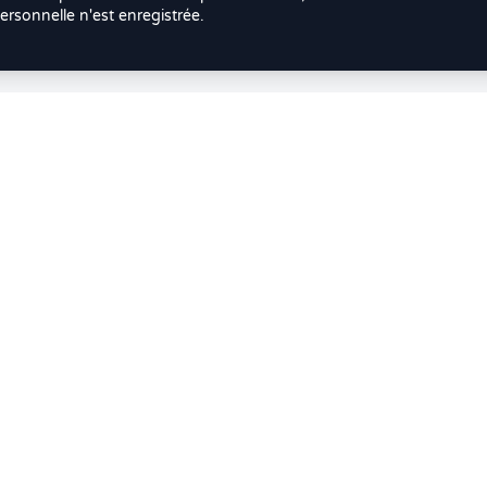
rsonnelle n'est enregistrée.
Doctolib ? Faites votre transition vers Crenolibre tout en d
SPÉCIALITÉS