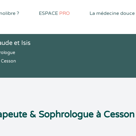
olibre ?
ESPACE
PRO
La médecine douce
ude et Isis
rologue
0 Cesson
apeute & Sophrologue à Cesson