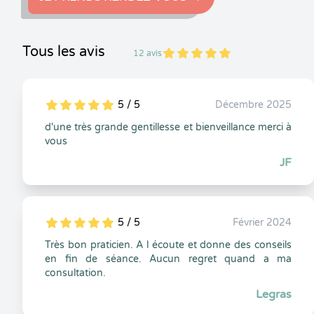
Tous les avis
12 avis
5
1
5
12
5 / 5
Décembre 2025
5
1
5
0
d'une très grande gentillesse et bienveillance merci à
vous
JF
5 / 5
Février 2024
5
1
5
0
Très bon praticien. A l écoute et donne des conseils
en fin de séance. Aucun regret quand a ma
consultation.
Legras