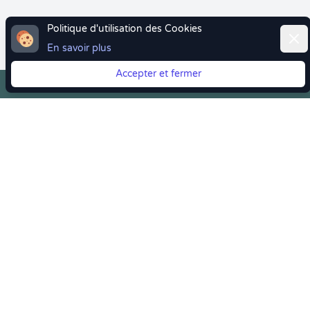
Politique d'utilisation des Cookies
Ferm
En savoir plus
Accepter et fermer
Vous quittez Doctolib ? Faites votre transition vers
Crenolibre tout en douceur !
Crenolibre
, Votre rendez-vous bien-être
Youtube
Facebook
Pintereset
Instagram
LinkedIn