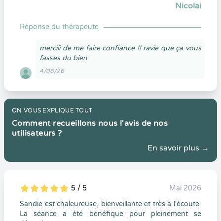
Nicolai
Réponse du thérapeute
merciii de me faire confiance !! ravie que ça vous
fasses du bien
4/06/26
ON VOUS EXPLIQUE TOUT
Comment recueillons nous l'avis de nos
utilisateurs ?
En savoir plus →
5 / 5
Mai 2026
5
1
5
0
Sandie est chaleureuse, bienveillante et très à l'écoute.
La séance a été bénéfique pour pleinement se