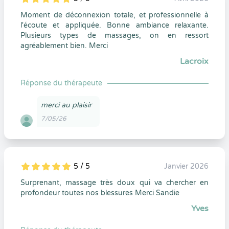
5
1
5
0
Moment de déconnexion totale, et professionnelle à
l'écoute et appliquée. Bonne ambiance relaxante.
Plusieurs types de massages, on en ressort
agréablement bien. Merci
Lacroix
Réponse du thérapeute
merci au plaisir
7/05/26
5 / 5
Janvier 2026
5
1
5
0
Surprenant, massage très doux qui va chercher en
profondeur toutes nos blessures Merci Sandie
Yves