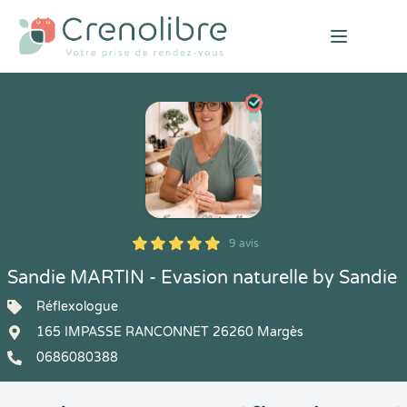
Open mai
9 avis
5
1
5
9
Sandie MARTIN - Evasion naturelle by Sandie
Réflexologue
165 IMPASSE RANCONNET 26260 Margès
0686080388