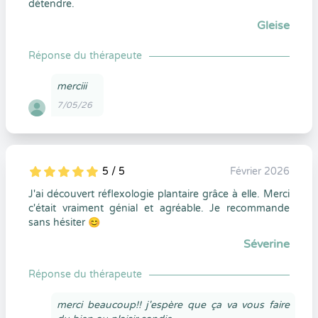
détendre.
Gleise
Réponse du thérapeute
merciii
7/05/26
5 / 5
Février 2026
5
1
5
0
J'ai découvert réflexologie plantaire grâce à elle. Merci
c'était vraiment génial et agréable. Je recommande
sans hésiter 😊
Séverine
Réponse du thérapeute
merci beaucoup!! j'espère que ça va vous faire