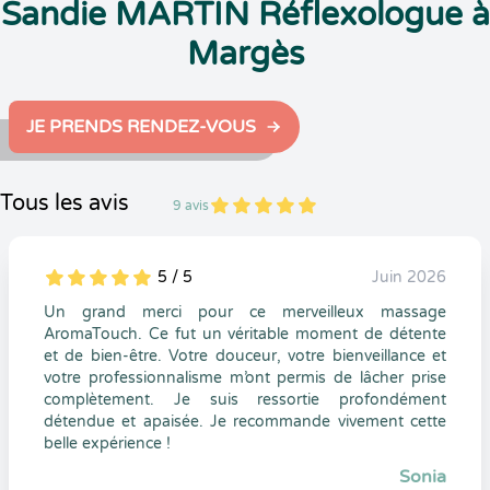
Sandie MARTIN Réflexologue à
Margès
JE PRENDS RENDEZ-VOUS
Tous les avis
9 avis
5
1
5
9
5 / 5
Juin 2026
5
1
5
0
Un grand merci pour ce merveilleux massage
AromaTouch. Ce fut un véritable moment de détente
et de bien-être. Votre douceur, votre bienveillance et
votre professionnalisme m’ont permis de lâcher prise
complètement. Je suis ressortie profondément
détendue et apaisée. Je recommande vivement cette
belle expérience !
Sonia