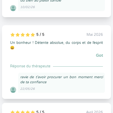
du bien au plaisir sandie
10/02/26
5 / 5
Mai 2026
5
1
5
0
Un bonheur ! Détente absolue, du corps et de l’esprit
😀
Got
Réponse du thérapeute
ravie de t'avoir procurer un bon moment merci
de ta confiance
22/05/26
5 / 5
Avril 2026