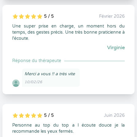
5 / 5
Février 2026
5
1
5
0
Une super prise en charge, un moment hors du
temps, des gestes précis. Une très bonne praticienne à
l'écoute.
Virginie
Réponse du thérapeute
Merci a vous !! a très vite
10/02/26
5 / 5
Juin 2026
5
1
5
0
Personne au top du top a l écoute douce je la
recommande les yeux fermés.