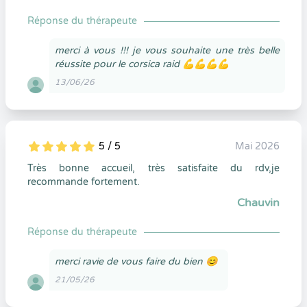
Réponse du thérapeute
merci à vous !!! je vous souhaite une très belle
réussite pour le corsica raid 💪💪💪💪
13/06/26
5 / 5
Mai 2026
5
1
5
0
Très bonne accueil, très satisfaite du rdv,je
recommande fortement.
Chauvin
Réponse du thérapeute
merci ravie de vous faire du bien 😊
21/05/26