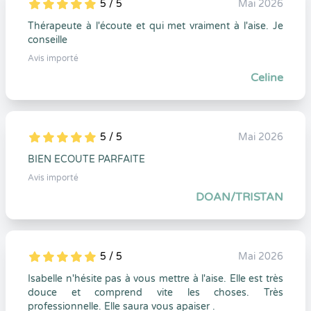
5 / 5
Mai 2026
5
1
5
0
Thérapeute à l'écoute et qui met vraiment à l'aise. Je
conseille
Avis importé
Celine
5 / 5
Mai 2026
5
1
5
0
BIEN ECOUTE PARFAITE
Avis importé
DOAN/TRISTAN
5 / 5
Mai 2026
5
1
5
0
Isabelle n'hésite pas à vous mettre à l'aise. Elle est très
douce et comprend vite les choses. Très
professionnelle. Elle saura vous apaiser .