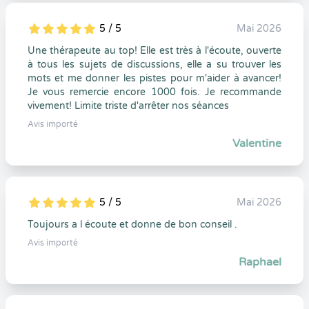
5 / 5
Mai 2026
5
1
5
0
Une thérapeute au top! Elle est très à l'écoute, ouverte
à tous les sujets de discussions, elle a su trouver les
mots et me donner les pistes pour m'aider à avancer!
Je vous remercie encore 1000 fois. Je recommande
vivement! Limite triste d'arrêter nos séances
Avis importé
Valentine
5 / 5
Mai 2026
5
1
5
0
Toujours a l écoute et donne de bon conseil .
Avis importé
Raphael