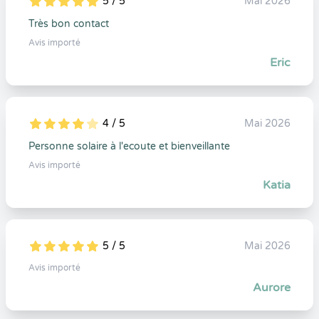
5 / 5
Mai 2026
5
1
5
0
Très bon contact
Avis importé
Eric
4 / 5
Mai 2026
5
1
4
0
Personne solaire à l'ecoute et bienveillante
Avis importé
Katia
5 / 5
Mai 2026
5
1
5
0
Avis importé
Aurore