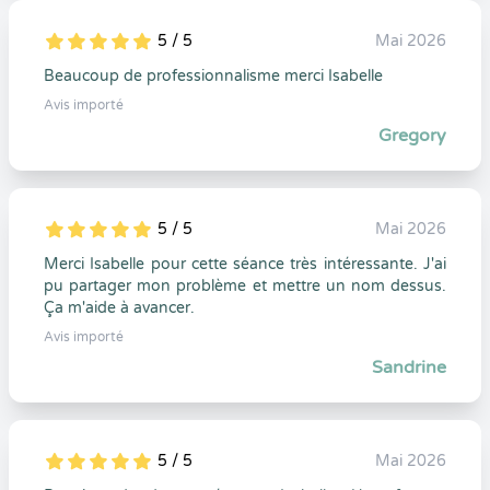
5 / 5
Mai 2026
5
1
5
0
Beaucoup de professionnalisme merci Isabelle
Avis importé
Gregory
5 / 5
Mai 2026
5
1
5
0
Merci Isabelle pour cette séance très intéressante. J'ai
pu partager mon problème et mettre un nom dessus.
Ça m'aide à avancer.
Avis importé
Sandrine
5 / 5
Mai 2026
5
1
5
0