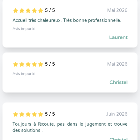
5 / 5
Mai 2026
5
1
5
0
Accueil très chaleureux. Très bonne professionnelle.
Avis importé
Laurent
5 / 5
Mai 2026
5
1
5
0
Avis importé
Christel
5 / 5
Juin 2026
5
1
5
0
Toujours à l’écoute, pas dans le jugement et trouve
des solutions .