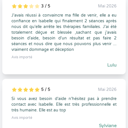
3 / 5
Mai 2026
5
1
3
0
J'avais réussi à convaincre ma fille de venir, elle a eu
confiance en Isabelle qui finalement 2 séances après
nous dit qu'elle arrête les thérapies familiales. J'ai été
totalement déçue et blessée ,sachant que j'avais
besoin d'aide, besoin d'un résultat et pas faire 2
séances et nous dire que nous pouvons plus venir ...
vraiment dommage et déception
Avis importé
Lulu
5 / 5
Mai 2026
5
1
5
0
Si vous avez besoin d'aide n'hésitez pas à prendre
contact avec Isabelle. Elle est très professionnelle et
très humaine. Elle est au top
Avis importé
Sylviane