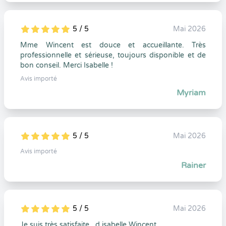
5 / 5
Mai 2026
5
1
5
0
Mme Wincent est douce et accueillante. Très
professionnelle et sérieuse, toujours disponible et de
bon conseil. Merci Isabelle !
Avis importé
Myriam
5 / 5
Mai 2026
5
1
5
0
Avis importé
Rainer
5 / 5
Mai 2026
5
1
5
0
Je suis très satisfaite , d isabelle Wincent.