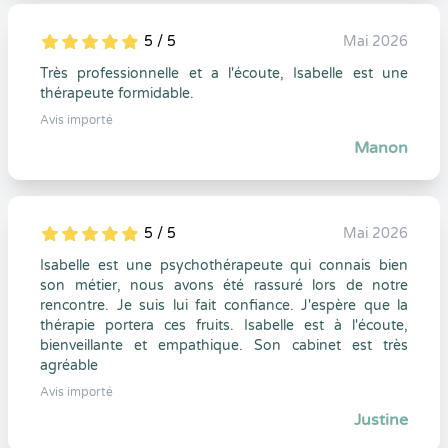
5 / 5
Mai 2026
5
1
5
0
Très professionnelle et a l'écoute, Isabelle est une
thérapeute formidable.
Avis importé
Manon
5 / 5
Mai 2026
5
1
5
0
Isabelle est une psychothérapeute qui connais bien
son métier, nous avons été rassuré lors de notre
rencontre. Je suis lui fait confiance. J'espère que la
thérapie portera ces fruits. Isabelle est à l'écoute,
bienveillante et empathique. Son cabinet est très
agréable
Avis importé
Justine