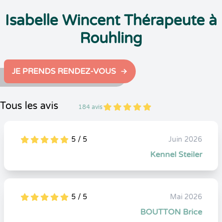
Isabelle Wincent Thérapeute à
Rouhling
JE PRENDS RENDEZ-VOUS
Tous les avis
184 avis
5
1
5
184
5 / 5
Juin 2026
5
1
5
0
Kennel Steiler
5 / 5
Mai 2026
5
1
5
0
BOUTTON Brice