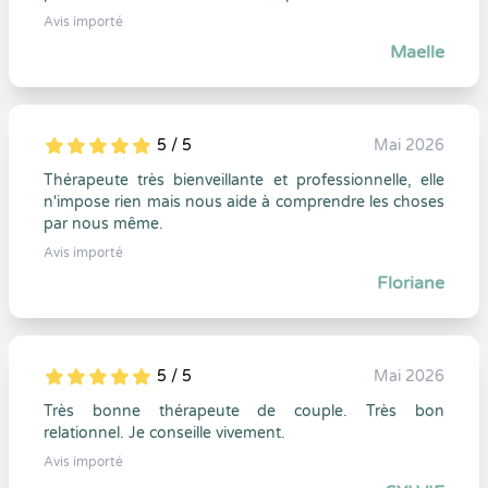
Avis importé
Maelle
5 / 5
Mai 2026
5
1
5
0
Thérapeute très bienveillante et professionnelle, elle
n'impose rien mais nous aide à comprendre les choses
par nous même.
Avis importé
Floriane
5 / 5
Mai 2026
5
1
5
0
Très bonne thérapeute de couple. Très bon
relationnel. Je conseille vivement.
Avis importé