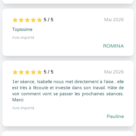
5 / 5
Mai 2026
5
1
5
0
Topissime
Avis importé
ROMINA
5 / 5
Mai 2026
5
1
5
0
1er séance, Isabelle nous met directement à l’aise.. elle
est très à l’écoute et investie dans son travail. Hâte de
voir comment vont se passer les prochaines séances.
Merci
Avis importé
Pauline