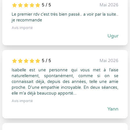
5 / 5
Mai 2026
5
1
5
0
Le premier rdv c'est très bien passé.. a voir par la suite..
je recommande
Avis importé
Ugur
5 / 5
Mai 2026
5
1
5
0
Isabelle est une personne qui vous met à l'aise
naturellement, spontanément, comme si on se
connaissait déjà, depuis des années, telle une amie
proche. D'une empathie incroyable. En deux séances,
elle m'a déjà beaucoup apporté...
Avis importé
Yann