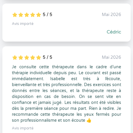
5 / 5
Mai 2026
5
1
5
0
Avis importé
Cédric
5 / 5
Mai 2026
5
1
5
0
Je consulte cette thérapeute dans le cadre d’une
thérapie individuelle depuis peu. Le courant est passé
immédiatement. Isabelle est très à l’écoute,
bienveillante et très professionnelle. Des exercices sont
donnés entre les séances, et la thérapeute reste à
disposition en cas de besoin. On se sent vite en
confiance et jamais jugé. Les résultats ont été visibles
dès la première séance pour ma part. Rien à redire. Je
recommande cette thérapeute les yeux fermés pour
son professionnalisme et son écoute 👍
Avis importé