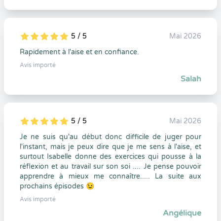
5 / 5
Mai 2026
5
1
5
0
Rapidement à l'aise et en confiance.
Avis importé
Salah
5 / 5
Mai 2026
5
1
5
0
Je ne suis qu'au début donc difficile de juger pour
l'instant, mais je peux dire que je me sens à l'aise, et
surtout Isabelle donne des exercices qui pousse à la
réflexion et au travail sur son soi .... Je pense pouvoir
apprendre à mieux me connaître..... La suite aux
prochains épisodes 😉
Avis importé
Angélique