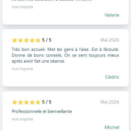
Avis importé
Valerie
5 / 5
Mai 2026
5
1
5
0
Très bon accueil. Met les gens à l’aise. Est à l’écoute.
Donne de bons conseils. On se sent toujours mieux
après avoir fait une séance.
Avis importé
Cédric
5 / 5
Mai 2026
5
1
5
0
Professionnelle et bienveillante
Avis importé
Michel