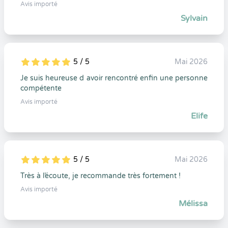
Avis importé
Sylvain
5 / 5
Mai 2026
5
1
5
0
Je suis heureuse d avoir rencontré enfin une personne
compétente
Avis importé
Elife
5 / 5
Mai 2026
5
1
5
0
Très à l’écoute, je recommande très fortement !
Avis importé
Mélissa