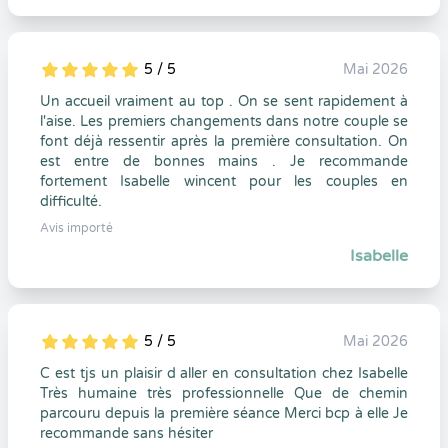
5 / 5
Mai 2026
5
1
5
0
Un accueil vraiment au top . On se sent rapidement à
l'aise. Les premiers changements dans notre couple se
font déjà ressentir après la première consultation. On
est entre de bonnes mains . Je recommande
fortement Isabelle wincent pour les couples en
difficulté.
Avis importé
Isabelle
5 / 5
Mai 2026
5
1
5
0
C est tjs un plaisir d aller en consultation chez Isabelle
Très humaine très professionnelle Que de chemin
parcouru depuis la première séance Merci bcp à elle Je
recommande sans hésiter