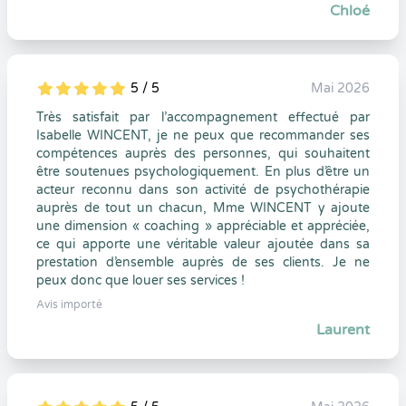
Chloé
5 / 5
Mai 2026
5
1
5
0
Très satisfait par l’accompagnement effectué par
Isabelle WINCENT, je ne peux que recommander ses
compétences auprès des personnes, qui souhaitent
être soutenues psychologiquement. En plus d’être un
acteur reconnu dans son activité de psychothérapie
auprès de tout un chacun, Mme WINCENT y ajoute
une dimension « coaching » appréciable et appréciée,
ce qui apporte une véritable valeur ajoutée dans sa
prestation d’ensemble auprès de ses clients. Je ne
peux donc que louer ses services !
Avis importé
Laurent