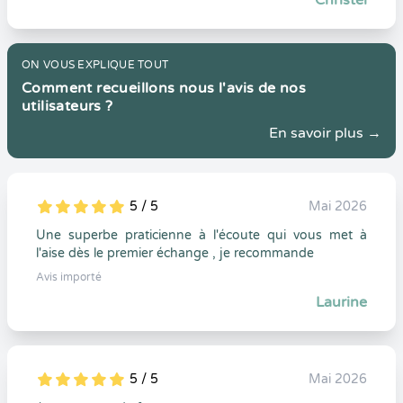
Christel
ON VOUS EXPLIQUE TOUT
Comment recueillons nous l'avis de nos
utilisateurs ?
En savoir plus →
5 / 5
Mai 2026
5
1
5
0
Une superbe praticienne à l'écoute qui vous met à
l'aise dès le premier échange , je recommande
Avis importé
Laurine
5 / 5
Mai 2026
5
1
5
0