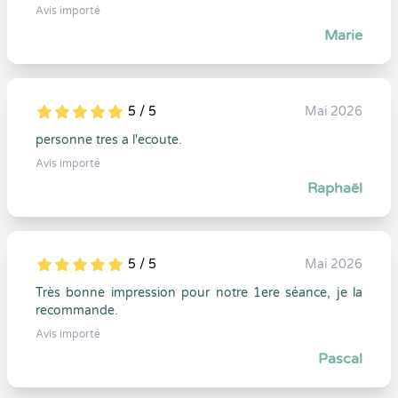
Avis importé
Marie
5 / 5
Mai 2026
5
1
5
0
personne tres a l'ecoute.
Avis importé
Raphaël
5 / 5
Mai 2026
5
1
5
0
Très bonne impression pour notre 1ere séance, je la
recommande.
Avis importé
Pascal