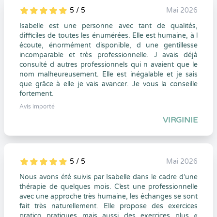
5 / 5
Mai 2026
5
1
5
0
Isabelle est une personne avec tant de qualités,
difficiles de toutes les énumérées. Elle est humaine, à l
écoute, énormément disponible, d une gentillesse
incomparable et très professionnelle. J avais déjà
consulté d autres professionnels qui n avaient que le
nom malheureusement. Elle est inégalable et je sais
que grâce à elle je vais avancer. Je vous la conseille
fortement.
Avis importé
VIRGINIE
5 / 5
Mai 2026
5
1
5
0
Nous avons été suivis par Isabelle dans le cadre d’une
thérapie de quelques mois. C’est une professionnelle
avec une approche très humaine, les échanges se sont
fait très naturellement. Elle propose des exercices
pratico pratiques mais aussi des exercices plus «