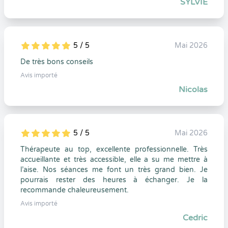
SYLVIE
5 / 5
Mai 2026
5
1
5
0
De très bons conseils
Avis importé
Nicolas
5 / 5
Mai 2026
5
1
5
0
Thérapeute au top, excellente professionnelle. Très
accueillante et très accessible, elle a su me mettre à
l’aise. Nos séances me font un très grand bien. Je
pourrais rester des heures à échanger. Je la
recommande chaleureusement.
Avis importé
Cedric