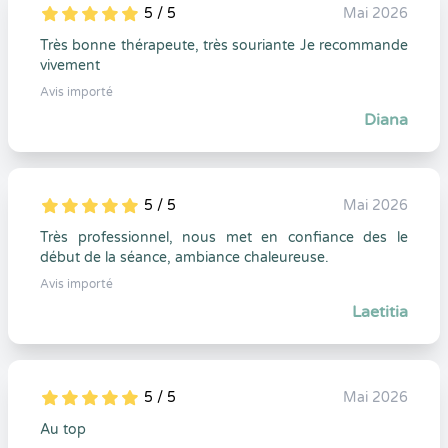
5 / 5
Mai 2026
5
1
5
0
Très bonne thérapeute, très souriante Je recommande
vivement
Avis importé
Diana
5 / 5
Mai 2026
5
1
5
0
Très professionnel, nous met en confiance des le
début de la séance, ambiance chaleureuse.
Avis importé
Laetitia
5 / 5
Mai 2026
5
1
5
0
Au top