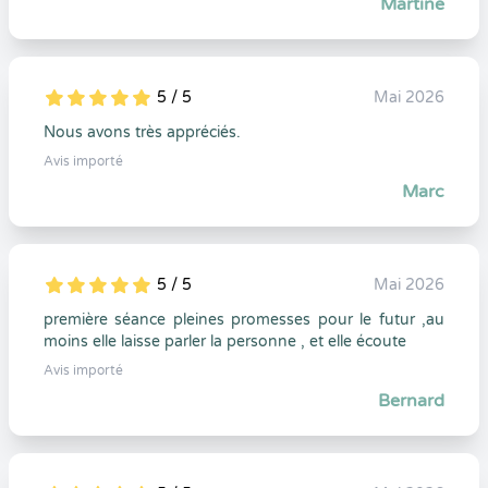
Martine
5 / 5
Mai 2026
5
1
5
0
Nous avons très appréciés.
Avis importé
Marc
5 / 5
Mai 2026
5
1
5
0
première séance pleines promesses pour le futur ,au
moins elle laisse parler la personne , et elle écoute
Avis importé
Bernard