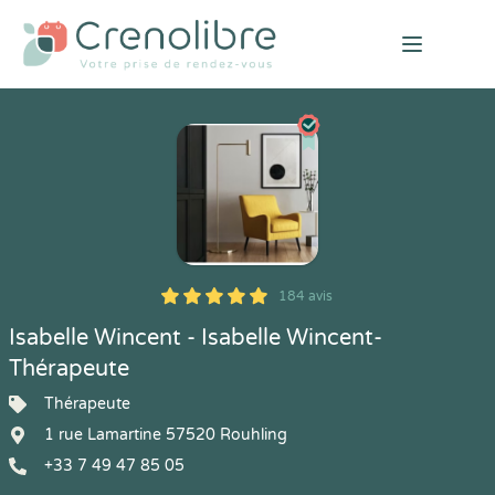
Open mai
184 avis
5
1
5
184
Isabelle Wincent - Isabelle Wincent-
Thérapeute
Thérapeute
1 rue Lamartine 57520 Rouhling
+33 7 49 47 85 05