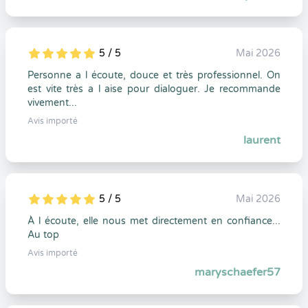
5 / 5
Mai 2026
5
1
5
0
Personne a l écoute, douce et très professionnel. On
est vite très a l aise pour dialoguer. Je recommande
vivement...
Avis importé
laurent
5 / 5
Mai 2026
5
1
5
0
À l écoute, elle nous met directement en confiance...
Au top
Avis importé
maryschaefer57