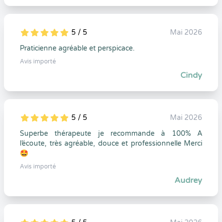
5 / 5
Mai 2026
5
1
5
0
Praticienne agréable et perspicace.
Avis importé
Cindy
5 / 5
Mai 2026
5
1
5
0
Superbe thérapeute je recommande à 100% A
l’écoute, très agréable, douce et professionnelle Merci
🤩
Avis importé
Audrey