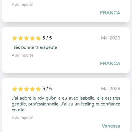
Avis importé
FRANCA
5 / 5
Mai 2026
5
1
5
0
Très bonne thérapeute
Avis importé
FRANCA
5 / 5
Mai 2026
5
1
5
0
J’ai adoré le rdv qu’on a eu avec Isabelle, elle est très
gentille, professionnelle. J’ai eu un feeling et confiance
en elle
Avis importé
Vanessa