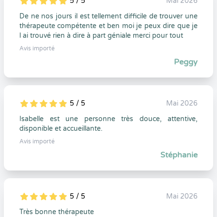
5 / 5
Mai 2026
5
1
5
0
De ne nos jours il est tellement difficile de trouver une
thérapeute compétente et ben moi je peux dire que je
l ai trouvé rien à dire à part géniale merci pour tout
Avis importé
Peggy
5 / 5
Mai 2026
5
1
5
0
Isabelle est une personne très douce, attentive,
disponible et accueillante.
Avis importé
Stéphanie
5 / 5
Mai 2026
5
1
5
0
Très bonne thérapeute