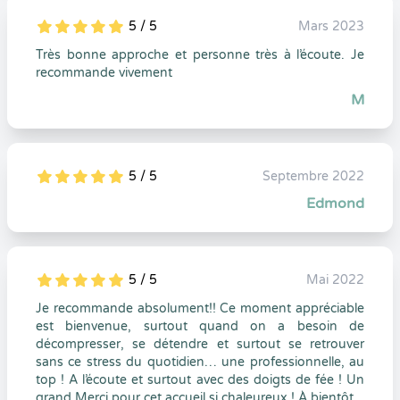
5 / 5
Mars 2023
5
1
5
0
Très bonne approche et personne très à l’écoute. Je
recommande vivement
M
5 / 5
Septembre 2022
5
1
5
0
Edmond
5 / 5
Mai 2022
5
1
5
0
Je recommande absolument!! Ce moment appréciable
est bienvenue, surtout quand on a besoin de
décompresser, se détendre et surtout se retrouver
sans ce stress du quotidien… une professionnelle, au
top ! A l’écoute et surtout avec des doigts de fée ! Un
grand Merci pour cet accueil si chaleureux ! À bientôt .