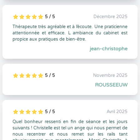
5 / 5
Décembre 2025
5
1
5
0
Thérapeute très agréable et à l’écoute. Une praticienne
attentionnée et efficace. L ambiance du cabinet est
propice aux pratiques de bien-être.
jean-christophe
5 / 5
Novembre 2025
5
1
5
0
ROUSSEEUW
5 / 5
Avril 2025
5
1
5
0
Quel bonheur ressenti en fin de séance et les jours
suivants ! Christelle est tel un ange qui nous permet de
nous recentrer et nous remet sur les rails tant