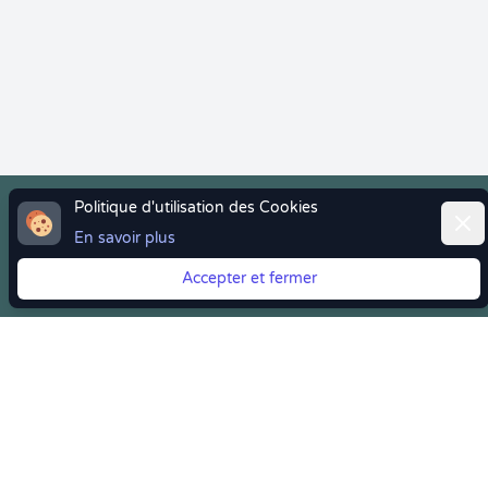
Politique d'utilisation des Cookies
Ferm
En savoir plus
Vous quittez Doctolib ? Faites votre transition vers
Crenolibre tout en douceur !
Accepter et fermer
Crenolibre
, Votre rendez-vous bien-être