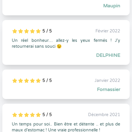
Maupin
5 / 5
Février 2022
5
1
5
0
Un réel bonheur… allez-y les yeux fermés ! J’y
retournerai sans souci 😉
DELPHINE
5 / 5
Janvier 2022
5
1
5
0
Fornassier
5 / 5
Décembre 2021
5
1
5
0
Un temps pour soi.. Bien être et détente .. et plus de
maux d'estomac ! Une vraie professionnelle !