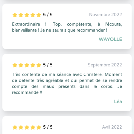
5 / 5
Novembre 2022
5
1
5
0
Extraordinaire !! Top, compétente, à l'écoute,
bienveillante ! Je ne saurais que recommander !
WAYOLLE
5 / 5
Septembre 2022
5
1
5
0
Très contente de ma séance avec Christelle. Moment
de détente très agréable et qui permet de se rendre
compte des maux présents dans le corps. Je
recommande !!
Léa
5 / 5
Avril 2022
5
1
5
0