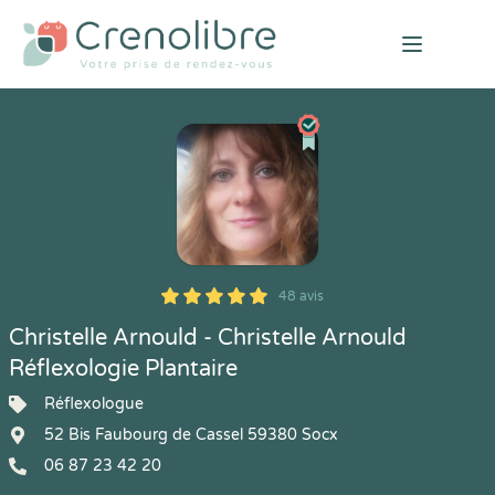
Open mai
48 avis
5
1
5
48
Christelle Arnould - Christelle Arnould
Réflexologie Plantaire
Réflexologue
52 Bis Faubourg de Cassel 59380 Socx
06 87 23 42 20