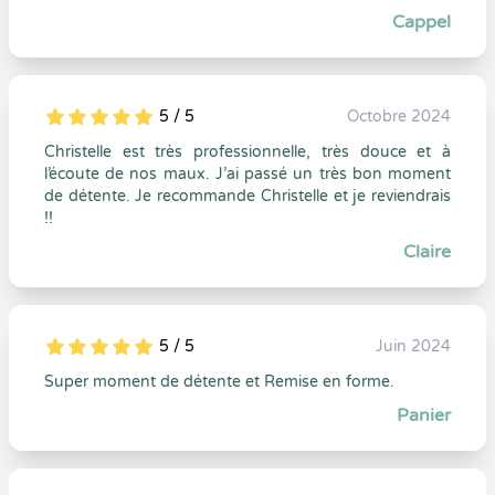
Cappel
5 / 5
Octobre 2024
5
1
5
0
Christelle est très professionnelle, très douce et à
l’écoute de nos maux. J’ai passé un très bon moment
de détente. Je recommande Christelle et je reviendrais
!!
Claire
5 / 5
Juin 2024
5
1
5
0
Super moment de détente et Remise en forme.
Panier