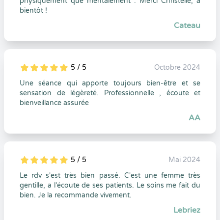
physiquement que mentalement . Merci Christelle, à
bientôt !
Cateau
5 / 5
Octobre 2024
5
1
5
0
Une séance qui apporte toujours bien-être et se
sensation de légèreté. Professionnelle , écoute et
bienveillance assurée
AA
5 / 5
Mai 2024
5
1
5
0
Le rdv s'est très bien passé. C'est une femme très
gentille, a l'écoute de ses patients. Le soins me fait du
bien. Je la recommande vivement.
Lebriez