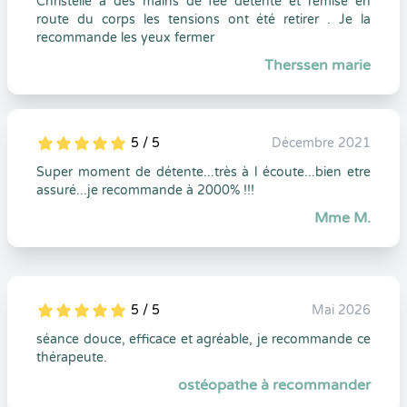
Christelle a des mains de fée détente et remise en
route du corps les tensions ont été retirer . Je la
recommande les yeux fermer
Therssen marie
5 / 5
Décembre 2021
5
1
5
0
Super moment de détente...très à l écoute...bien etre
assuré...je recommande à 2000% !!!
Mme M.
5 / 5
Mai 2026
5
1
5
0
séance douce, efficace et agréable, je recommande ce
thérapeute.
ostéopathe à recommander