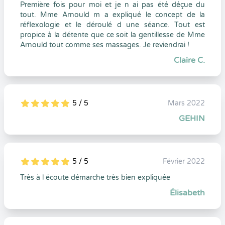
Première fois pour moi et je n ai pas été déçue du
tout. Mme Arnould m a expliqué le concept de la
réflexologie et le déroulé d une séance. Tout est
propice à la détente que ce soit la gentillesse de Mme
Arnould tout comme ses massages. Je reviendrai !
Claire C.
5 / 5
Mars 2022
5
1
5
0
GEHIN
5 / 5
Février 2022
5
1
5
0
Très à l écoute démarche très bien expliquée
Élisabeth