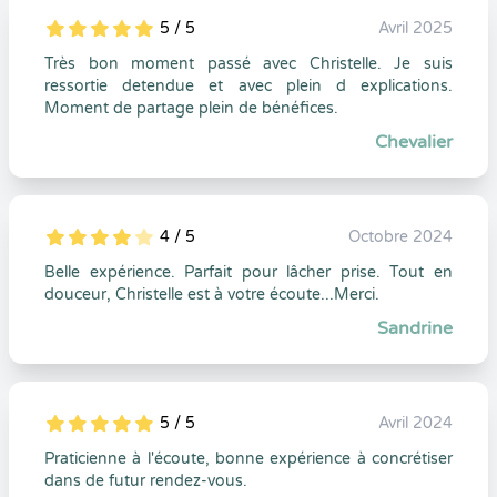
5 / 5
Avril 2025
5
1
5
0
Très bon moment passé avec Christelle. Je suis
ressortie detendue et avec plein d explications.
Moment de partage plein de bénéfices.
Chevalier
4 / 5
Octobre 2024
5
1
4
0
Belle expérience. Parfait pour lâcher prise. Tout en
douceur, Christelle est à votre écoute...Merci.
Sandrine
5 / 5
Avril 2024
5
1
5
0
Praticienne à l'écoute, bonne expérience à concrétiser
dans de futur rendez-vous.