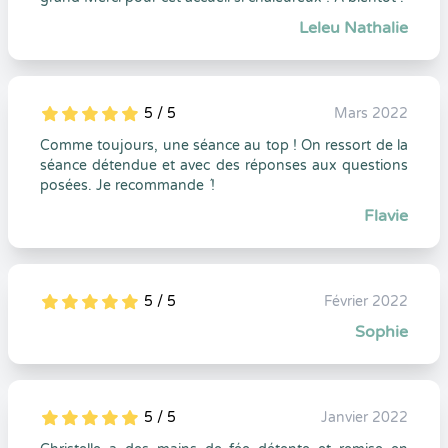
Leleu Nathalie
5 / 5
Mars 2022
5
1
5
0
Comme toujours, une séance au top ! On ressort de la
séance détendue et avec des réponses aux questions
posées. Je recommande ´!
Flavie
5 / 5
Février 2022
5
1
5
0
Sophie
5 / 5
Janvier 2022
5
1
5
0