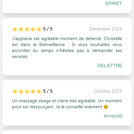
SPRIET
5 / 5
Décembre 2025
5
1
5
0
J'apprécie cet agréable moment de détente. Christelle
est dans la Bienveillance . Si vous souhaitez vous
accordez du temps n'hésitez pas à demander ses
services.
DELATTRE
5 / 5
Octobre 2025
5
1
5
0
Un massage visage et crâne très agréable. Un moment
pour soi ressourçant. Je le conseille vivement 😉
Arnould