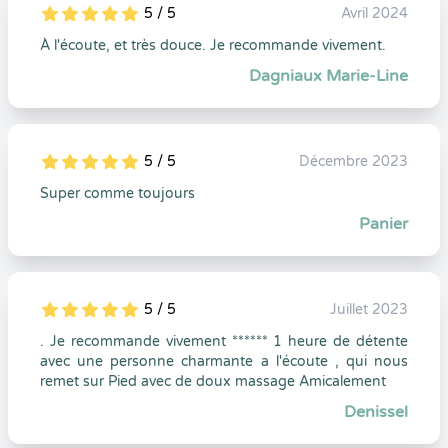
5 / 5
Avril 2024
5
1
5
0
À l'écoute, et très douce. Je recommande vivement.
Dagniaux Marie-Line
5 / 5
Décembre 2023
5
1
5
0
Super comme toujours
Panier
5 / 5
Juillet 2023
5
1
5
0
. Je recommande vivement ****** 1 heure de détente
avec une personne charmante a l'écoute , qui nous
remet sur Pied avec de doux massage Amicalement
Denissel