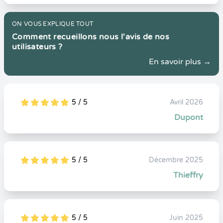
ON VOUS EXPLIQUE TOUT
Comment recueillons nous l'avis de nos
utilisateurs ?
En savoir plus →
5 / 5
Avril 2026
5
1
5
0
Dupont
5 / 5
Décembre 2025
5
1
5
0
Thieffry
5 / 5
Juin 2025
5
1
5
0