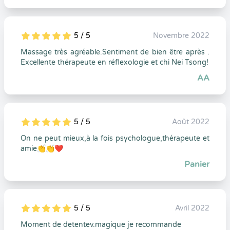
5 / 5
Novembre 2022
5
1
5
0
Massage très agréable.Sentiment de bien être après .
Excellente thérapeute en réflexologie et chi Nei Tsong!
AA
5 / 5
Août 2022
5
1
5
0
On ne peut mieux,à la fois psychologue,thérapeute et
amie👏👏❤
Panier
5 / 5
Avril 2022
5
1
5
0
Moment de detentev.magique je recommande