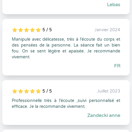
Lebas
5 / 5
Janvier 2024
5
1
5
0
Manipule avec délicatesse, très à l'écoute du corps et
des pensées de la personne. La séance fait un bien
fou. On se sent légère et apaisée. Je recommande
vivement.
FR
5 / 5
Juillet 2023
5
1
5
0
Professionnelle très à l'écoute ,suivi personnalisé et
efficace. Je la recommande vivement.
Zandecki anne