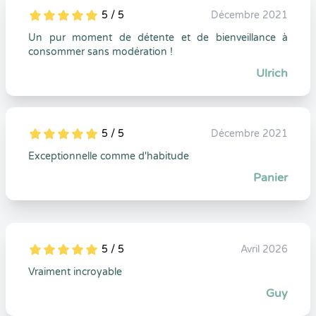
5 / 5
Décembre 2021
5
1
5
0
Un pur moment de détente et de bienveillance à
consommer sans modération !
Ulrich
5 / 5
Décembre 2021
5
1
5
0
Exceptionnelle comme d'habitude
Panier
5 / 5
Avril 2026
5
1
5
0
Vraiment incroyable
Guy