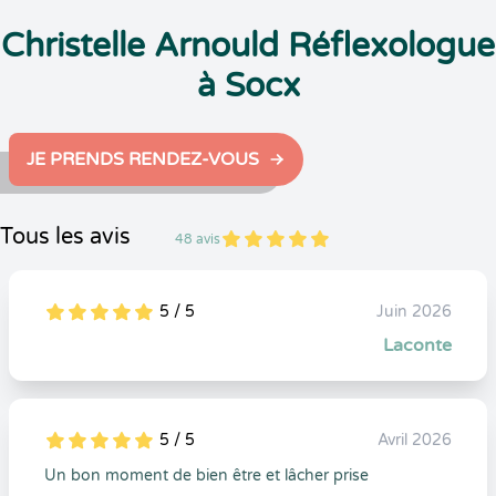
Christelle Arnould Réflexologue
à Socx
JE PRENDS RENDEZ-VOUS
Tous les avis
48 avis
5
1
5
48
5 / 5
Juin 2026
5
1
5
0
Laconte
5 / 5
Avril 2026
5
1
5
0
Un bon moment de bien être et lâcher prise