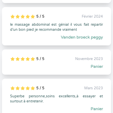
5 / 5
Février 2024
5
1
5
0
le massage abdominal est génial il vous fait repartir
d’un bon pied je recommande vraiment
Vanden broeck peggy
5 / 5
Novembre 2023
5
1
5
0
Panier
5 / 5
Mars 2023
5
1
5
0
Superbe personne,soins excellents,à essayer et
surtout à entretenir.
Panier