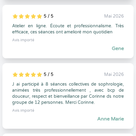
5 / 5
Mai 2026
5
1
5
0
Atelier en ligne. Écoute et professionnalisme. Très
efficace, ces séances ont amelioré mon quotidien
Avis importé
Gene
5 / 5
Mai 2026
5
1
5
0
J ai participé à 8 séances collectives de sophrologie,
animées très professionnellement , avec bcp de
douceur, respect et bienveillance par Corinne ds notre
groupe de 12 personnes. Merci Corinne.
Avis importé
Anne Marie