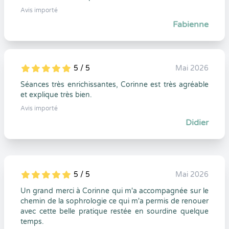
Avis importé
Fabienne
5 / 5
Mai 2026
5
1
5
0
Séances très enrichissantes, Corinne est très agréable
et explique très bien.
Avis importé
Didier
5 / 5
Mai 2026
5
1
5
0
Un grand merci à Corinne qui m'a accompagnée sur le
chemin de la sophrologie ce qui m'a permis de renouer
avec cette belle pratique restée en sourdine quelque
temps.