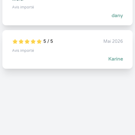
Avis importé
dany
5 / 5
Mai 2026
5
1
5
0
Avis importé
Karine