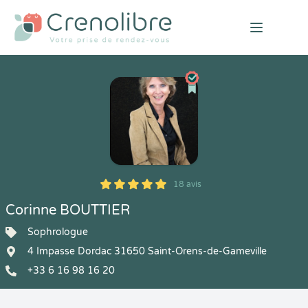
Open mai
18 avis
5
1
5
18
Corinne BOUTTIER
Sophrologue
4 Impasse Dordac 31650 Saint-Orens-de-Gameville
+33 6 16 98 16 20