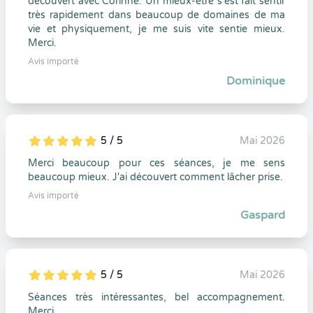
découvert avec Corinne. Un mieux-être s'est fait sentir
très rapidement dans beaucoup de domaines de ma
vie et physiquement, je me suis vite sentie mieux.
Merci.
Avis importé
Dominique
5 / 5
Mai 2026
5
1
5
0
Merci beaucoup pour ces séances, je me sens
beaucoup mieux. J'ai découvert comment lâcher prise.
Avis importé
Gaspard
5 / 5
Mai 2026
5
1
5
0
Séances très intéressantes, bel accompagnement.
Merci