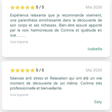
5 / 5
Mai 2026
5
1
5
0
Expérience relaxante que je recommande vivement,
une parenthèse enrichissante dans la découverte de
son corps et ses richesses. Bien-être assuré apporté
par la voix harmonieuse de Corinne et quiétude en
vue.........
Avis importé
Isabelle
5 / 5
Mai 2026
5
1
5
0
Séances anti stress et Relaxation qui ont été un vrai
moment de découverte de soi même. Corinne très
professionnelle et bienveillante.
Avis importé
Saly