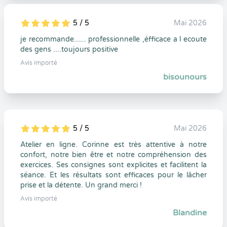
5 / 5
Mai 2026
5
1
5
0
je recommande...... professionnelle ,éfficace a l ecoute
des gens ....toujours positive
Avis importé
bisounours
5 / 5
Mai 2026
5
1
5
0
Atelier en ligne. Corinne est très attentive à notre
confort, notre bien être et notre compréhension des
exercices. Ses consignes sont explicites et facilitent la
séance. Et les résultats sont efficaces pour le lâcher
prise et la détente. Un grand merci !
Avis importé
Blandine