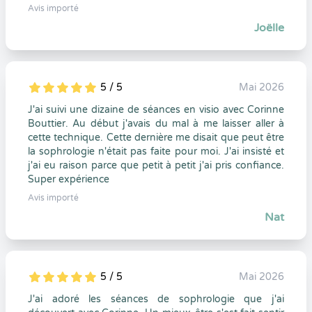
Avis importé
Joëlle
5 / 5
Mai 2026
5
1
5
0
J'ai suivi une dizaine de séances en visio avec Corinne
Bouttier. Au début j'avais du mal à me laisser aller à
cette technique. Cette dernière me disait que peut être
la sophrologie n'était pas faite pour moi. J'ai insisté et
j'ai eu raison parce que petit à petit j'ai pris confiance.
Super expérience
Avis importé
Nat
5 / 5
Mai 2026
5
1
5
0
J'ai adoré les séances de sophrologie que j'ai