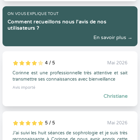
ON VOUS EXPLIQUE TOUT
Comment recueillons nous l'avis de nos
utilisateurs ?
En savoir plus →
4 / 5
Mai 2026
5
1
4
0
Corinne est une professionnelle très attentive et sait
transmettre ses connaissances avec bienveillance
Avis importé
Christiane
5 / 5
Mai 2026
5
1
5
0
J'ai suivi les huit séances de sophrologie et je suis très
reconnaissante à Corinne de nous avoir appris cette