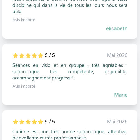
discipline qui dans la vie de tous les jours nous sera
utile
Avis importé
elisabeth
5 / 5
Mai 2026
5
1
5
0
Séances en visio et en groupe , très agréables :
sophrologue très compétente, disponible,
accompagnement progressif .
Avis importé
Marie
5 / 5
Mai 2026
5
1
5
0
Corinne est une très bonne sophrologue, attentive,
bienveillante et très professionnelle.