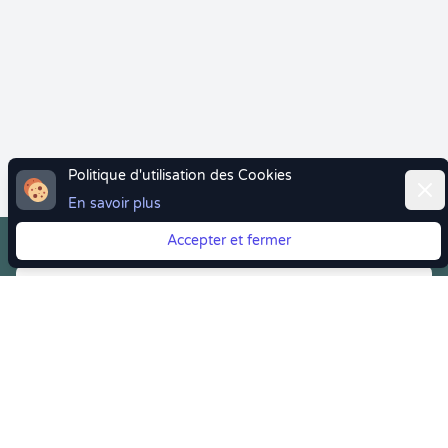
Politique d'utilisation des Cookies
Ferm
En savoir plus
Accepter et fermer
Vous quittez Doctolib ? Faites votre transition vers
Crenolibre tout en douceur !