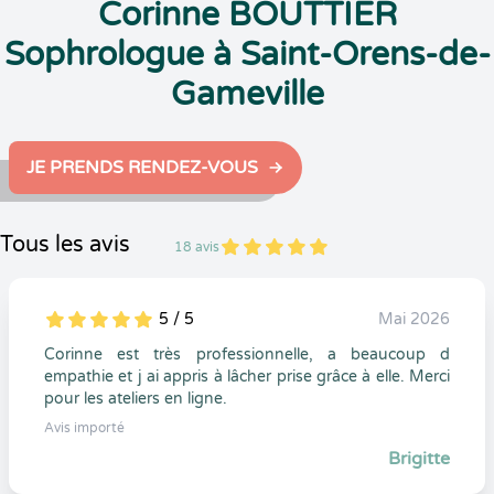
Corinne BOUTTIER
Sophrologue à Saint-Orens-de-
Gameville
JE PRENDS RENDEZ-VOUS
Tous les avis
18 avis
5
1
5
18
5 / 5
Mai 2026
5
1
5
0
Corinne est très professionnelle, a beaucoup d
empathie et j ai appris à lâcher prise grâce à elle. Merci
pour les ateliers en ligne.
Avis importé
Brigitte