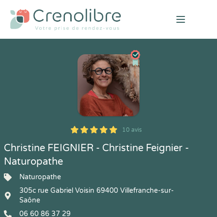
Open mai
10 avis
5
1
5
10
Christine FEIGNIER - Christine Feignier -
Naturopathe
Naturopathe
305c rue Gabriel Voisin 69400 Villefranche-sur-
Saône
06 60 86 37 29