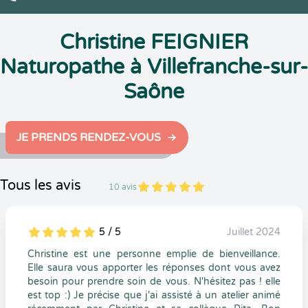
Christine FEIGNIER
Naturopathe à Villefranche-sur-
Saône
JE PRENDS RENDEZ-VOUS
Tous les avis
10 avis
5
1
5
10
5 / 5
Juillet 2024
5
1
5
0
Christine est une personne emplie de bienveillance.
Elle saura vous apporter les réponses dont vous avez
besoin pour prendre soin de vous. N'hésitez pas ! elle
est top :) Je précise que j'ai assisté à un atelier animé