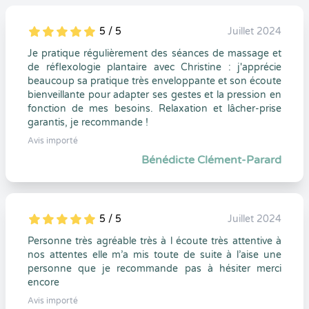
5 / 5
Juillet 2024
5
1
5
0
Je pratique régulièrement des séances de massage et
de réflexologie plantaire avec Christine : j'apprécie
beaucoup sa pratique très enveloppante et son écoute
bienveillante pour adapter ses gestes et la pression en
fonction de mes besoins. Relaxation et lâcher-prise
garantis, je recommande !
Avis importé
Bénédicte Clément-Parard
5 / 5
Juillet 2024
5
1
5
0
Personne très agréable très à l écoute très attentive à
nos attentes elle m’a mis toute de suite à l’aise une
personne que je recommande pas à hésiter merci
encore
Avis importé