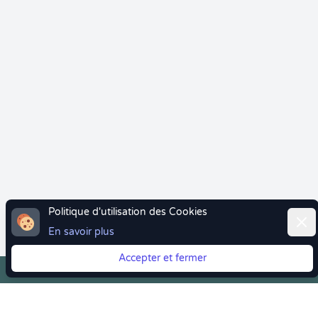
Politique d'utilisation des Cookies
Ferm
En savoir plus
Accepter et fermer
Vous quittez Doctolib ? Faites votre transition vers
Crenolibre tout en douceur !