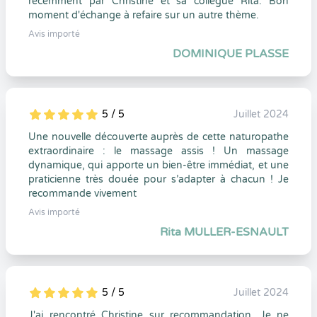
récemment par Christine et sa collègue Rita. Bon
moment d'échange à refaire sur un autre thème.
Avis importé
DOMINIQUE PLASSE
5 / 5
Juillet 2024
5
1
5
0
Une nouvelle découverte auprès de cette naturopathe
extraordinaire : le massage assis ! Un massage
dynamique, qui apporte un bien-être immédiat, et une
praticienne très douée pour s’adapter à chacun ! Je
recommande vivement
Avis importé
Rita MULLER-ESNAULT
5 / 5
Juillet 2024
5
1
5
0
J'ai rencontré Christine sur recommandation. Je ne