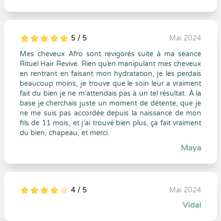
5 / 5
Mai 2024
5
1
5
0
Mes cheveux Afro sont revigorés suite à ma séance
Rituel Hair Revive. Rien qu’en manipulant mes cheveux
en rentrant en faisant mon hydratation, je les perdais
beaucoup moins, je trouve que le soin leur a vraiment
fait du bien je ne m’attendais pas à un tel résultat. À la
base je cherchais juste un moment de détente, que je
ne me suis pas accordée depuis la naissance de mon
fils de 11 mois, et j’ai trouvé bien plus, ça fait vraiment
du bien, chapeau, et merci.
Maya
4 / 5
Mai 2024
5
1
4
0
Vidal