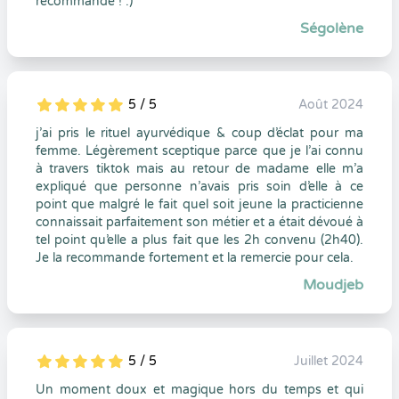
recommande ! :)
Ségolène
5 / 5
Août 2024
5
1
5
0
j’ai pris le rituel ayurvédique & coup d’éclat pour ma
femme. Légèrement sceptique parce que je l’ai connu
à travers tiktok mais au retour de madame elle m’a
expliqué que personne n’avais pris soin d’elle à ce
point que malgré le fait quel soit jeune la practicienne
connaissait parfaitement son métier et a était dévoué à
tel point qu’elle a plus fait que les 2h convenu (2h40).
Je la recommande fortement et la remercie pour cela.
Moudjeb
5 / 5
Juillet 2024
5
1
5
0
Un moment doux et magique hors du temps et qui