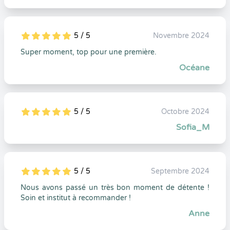
5 / 5
Novembre 2024
5
1
5
0
Super moment, top pour une première.
Océane
5 / 5
Octobre 2024
5
1
5
0
Sofia_M
5 / 5
Septembre 2024
5
1
5
0
Nous avons passé un très bon moment de détente !
Soin et institut à recommander !
Anne