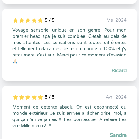
5 / 5
Mai 2024
5
1
5
0
Voyage sensoriel unique en son genre! Pour mon
premier head spa je suis comblée. C'était au delà de
mes attentes. Les sensations sont toutes différentes
et tellement relaxantes. Je recommande à 100% et j'y
retournerai c'est sur. Merci pour ce moment d'évasion
🙏🏻
Ricard
5 / 5
Avril 2024
5
1
5
0
Moment de détente absolu On est déconnecté du
monde extérieur. Je suis arrivée à lâcher prise, moi, à
qui ça n’arrive jamais !! Très bon accueil A refaire très
vite Mille mercis!!!!!
Sandra