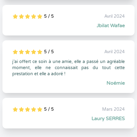
5 / 5
Avril 2024
5
1
5
0
Jbilat Wafae
5 / 5
Avril 2024
5
1
5
0
j’ai offert ce soin à une amie, elle a passé un agréable
moment, elle ne connaissait pas du tout cette
prestation et elle a adoré !
Noémie
5 / 5
Mars 2024
5
1
5
0
Laury SERRES