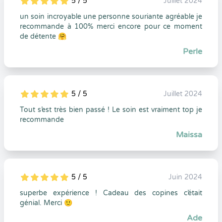
5 / 5
Juillet 2024
5
1
5
0
un soin incroyable une personne souriante agréable je
recommande à 100% merci encore pour ce moment
de détente 🤗
Perle
5 / 5
Juillet 2024
5
1
5
0
Tout s’est très bien passé ! Le soin est vraiment top je
recommande
Maissa
5 / 5
Juin 2024
5
1
5
0
superbe expérience ! Cadeau des copines c’était
génial. Merci 🙂
Ade