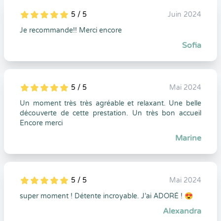
5 / 5
Juin 2024
5
1
5
0
Je recommande!! Merci encore
Sofia
5 / 5
Mai 2024
5
1
5
0
Un moment très très agréable et relaxant. Une belle
découverte de cette prestation. Un très bon accueil
Encore merci
Marine
5 / 5
Mai 2024
5
1
5
0
super moment ! Détente incroyable. J’ai ADORÉ ! 😍
Alexandra