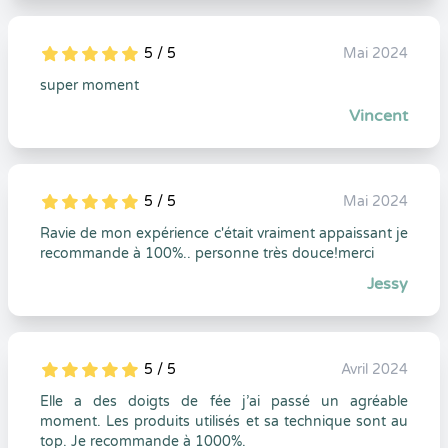
5 / 5
Mai 2024
5
1
5
0
super moment
Vincent
5 / 5
Mai 2024
5
1
5
0
Ravie de mon expérience c'était vraiment appaissant je
recommande à 100%.. personne très douce!merci
Jessy
5 / 5
Avril 2024
5
1
5
0
Elle a des doigts de fée j’ai passé un agréable
moment. Les produits utilisés et sa technique sont au
top. Je recommande à 1000%.