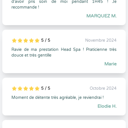
d’avoir pris soin de moi pendant 1H45 ! Je
recommande !
MARQUEZ M.
5 / 5
Novembre 2024
5
1
5
0
Ravie de ma prestation Head Spa ! Praticienne très
douce et très gentille
Marie
5 / 5
Octobre 2024
5
1
5
0
Moment de détente très agréable, je reviendrai !
Elodie H.