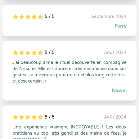
5 / 5
Septembre 2024
5
1
5
0
Ferry
5 / 5
Août 2024
5
1
5
0
J’ai beaucoup aimé le rituel découverte en compagnie
de Nissrine. Elle est douce et très minutieuse dans ses
gestes. Je reviendrai pour un rituel plus long cette fois-
ci, c’est certain :)
Nawel
5 / 5
Août 2024
5
1
5
0
Une expérience vraiment INCROYABLE ! Les deux
praticiens au top, très gentil et des mains de fées, je