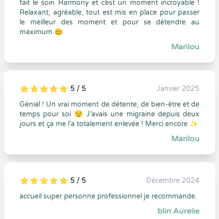
fait le soin Harmony et c’est un moment incroyable !
Relaxant, agréable, tout est mis en place pour passer
le meilleur des moment et pour se détendre au
maximum 😊
Marilou
5 / 5
Janvier 2025
5
1
5
0
Génial ! Un vrai moment de détente, de bien-être et de
temps pour soi 😌 J’avais une migraine depuis deux
jours et ça me l’a totalement enlevée ! Merci encore ✨
Marilou
5 / 5
Décembre 2024
5
1
5
0
accueil super personne professionnel je recommande.
blin Aurelie