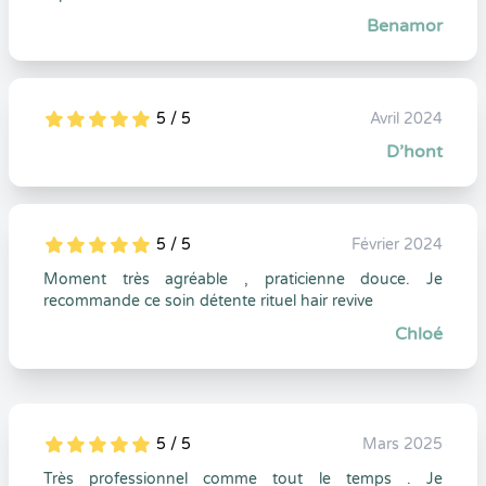
Benamor
5 / 5
Avril 2024
5
1
5
0
D’hont
5 / 5
Février 2024
5
1
5
0
Moment très agréable , praticienne douce. Je
recommande ce soin détente rituel hair revive
Chloé
5 / 5
Mars 2025
5
1
5
0
Très professionnel comme tout le temps . Je