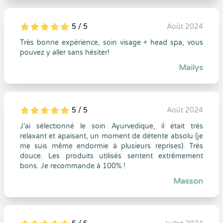
5 / 5
Août 2024
5
1
5
0
Très bonne expérience, soin visage + head spa, vous
pouvez y aller sans hésiter!
Mailys
5 / 5
Août 2024
5
1
5
0
J’ai sélectionné le soin Ayurvedique, il était très
relaxant et apaisant, un moment de détente absolu (je
me suis même endormie à plusieurs reprises). Très
douce. Les produits utilisés sentent extrêmement
bons. Je recommande à 100% !
Masson