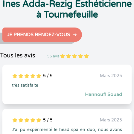
Ines Adda-Rezig Esthéticienne
à Tournefeuille
JE PRENDS RENDEZ-VOUS
Tous les avis
56 avis
5
1
5
56
5 / 5
Mars 2025
5
1
5
0
très satisfaite
Hannoufi Souad
5 / 5
Mars 2025
5
1
5
0
J’ai pu expérimenté le head spa en duo, nous avons