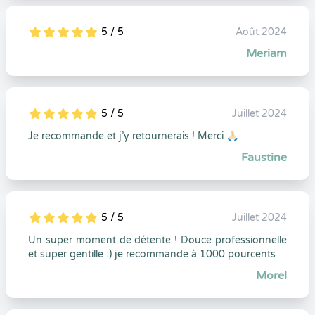
5 / 5
Août 2024
5
1
5
0
Meriam
5 / 5
Juillet 2024
5
1
5
0
Je recommande et j’y retournerais ! Merci 🙏🏻
Faustine
5 / 5
Juillet 2024
5
1
5
0
Un super moment de détente ! Douce professionnelle
et super gentille :) je recommande à 1000 pourcents
Morel