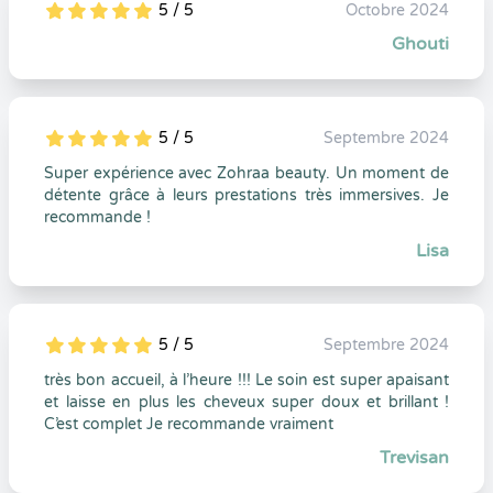
5 / 5
Octobre 2024
5
1
5
0
Ghouti
5 / 5
Septembre 2024
5
1
5
0
Super expérience avec Zohraa beauty. Un moment de
détente grâce à leurs prestations très immersives. Je
recommande !
Lisa
5 / 5
Septembre 2024
5
1
5
0
très bon accueil, à l’heure !!! Le soin est super apaisant
et laisse en plus les cheveux super doux et brillant !
C’est complet Je recommande vraiment
Trevisan