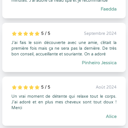
minutes. J’ai adoré ce head spa et je recommande
Faedda
5 / 5
Septembre 2024
5
1
5
0
J’ai fais le soin découverte avec une amie, c’était la
première fois mais ça ne sera pas la dernière. De très
bon conseil, accueillante et souriante. On a adoré
Pinheiro Jessica
5 / 5
Août 2024
5
1
5
0
Un vrai moment de détente qui relaxe tout le corps.
J'ai adoré et en plus mes cheveux sont tout doux !
Merci
Alice