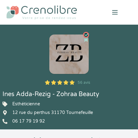
Open mai
56 avis
5
1
5
56
Ines Adda-Rezig - Zohraa Beauty
Esthéticienne
12 rue du perthus 31170 Tournefeuille
06 17 79 19 92