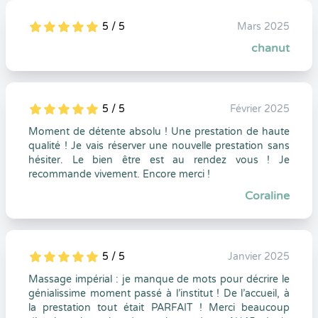
5 / 5
Mars 2025
5
1
5
0
chanut
5 / 5
Février 2025
5
1
5
0
Moment de détente absolu ! Une prestation de haute
qualité ! Je vais réserver une nouvelle prestation sans
hésiter. Le bien être est au rendez vous ! Je
recommande vivement. Encore merci !
Coraline
5 / 5
Janvier 2025
5
1
5
0
Massage impérial : je manque de mots pour décrire le
génialissime moment passé à l’institut ! De l’accueil, à
la prestation tout était PARFAIT ! Merci beaucoup