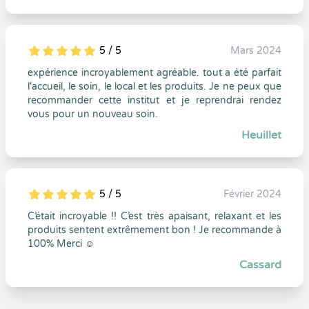
5 / 5
Mars 2024
5
1
5
0
expérience incroyablement agréable. tout a été parfait
l'accueil, le soin, le local et les produits. Je ne peux que
recommander cette institut et je reprendrai rendez
vous pour un nouveau soin.
Heuillet
5 / 5
Février 2024
5
1
5
0
C’était incroyable !! C’est très apaisant, relaxant et les
produits sentent extrêmement bon ! Je recommande à
100% Merci ☺️
Cassard