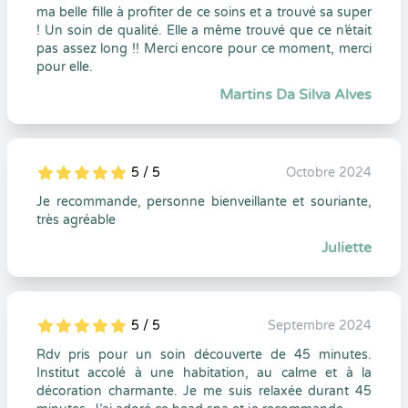
ma belle fille à profiter de ce soins et a trouvé sa super
! Un soin de qualité. Elle a même trouvé que ce n’était
pas assez long !! Merci encore pour ce moment, merci
pour elle.
Martins Da Silva Alves
5 / 5
Octobre 2024
5
1
5
0
Je recommande, personne bienveillante et souriante,
très agréable
Juliette
5 / 5
Septembre 2024
5
1
5
0
Rdv pris pour un soin découverte de 45 minutes.
Institut accolé à une habitation, au calme et à la
décoration charmante. Je me suis relaxée durant 45