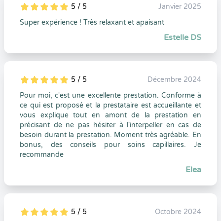
5 / 5
Janvier 2025
5
1
5
0
Super expérience ! Très relaxant et apaisant
Estelle DS
5 / 5
Décembre 2024
5
1
5
0
Pour moi, c'est une excellente prestation. Conforme à
ce qui est proposé et la prestataire est accueillante et
vous explique tout en amont de la prestation en
précisant de ne pas hésiter à l'interpeller en cas de
besoin durant la prestation. Moment très agréable. En
bonus, des conseils pour soins capillaires. Je
recommande
Elea
5 / 5
Octobre 2024
5
1
5
0