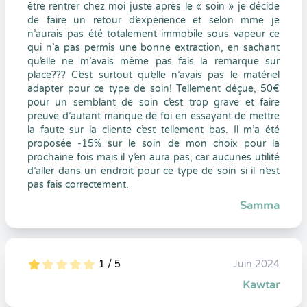
être rentrer chez moi juste après le « soin » je décide
de faire un retour d’expérience et selon mme je
n’aurais pas été totalement immobile sous vapeur ce
qui n’a pas permis une bonne extraction, en sachant
qu’elle ne m’avais même pas fais la remarque sur
place??? C’est surtout qu’elle n’avais pas le matériel
adapter pour ce type de soin! Tellement déçue, 50€
pour un semblant de soin c’est trop grave et faire
preuve d’autant manque de foi en essayant de mettre
la faute sur la cliente c’est tellement bas. Il m’a été
proposée -15% sur le soin de mon choix pour la
prochaine fois mais il y’en aura pas, car aucunes utilité
d’aller dans un endroit pour ce type de soin si il n’est
pas fais correctement.
Samma
1 / 5
Juin 2024
5
1
1
0
Kawtar