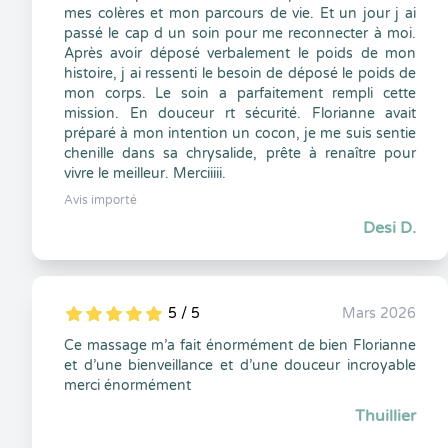
mes colères et mon parcours de vie. Et un jour j ai
passé le cap d un soin pour me reconnecter à moi.
Après avoir déposé verbalement le poids de mon
histoire, j ai ressenti le besoin de déposé le poids de
mon corps. Le soin a parfaitement rempli cette
mission. En douceur rt sécurité. Florianne avait
préparé à mon intention un cocon, je me suis sentie
chenille dans sa chrysalide, prête à renaître pour
vivre le meilleur. Merciiiii.
Avis importé
Desi D.
5 / 5
Mars 2026
5
1
5
0
Ce massage m’a fait énormément de bien Florianne
et d’une bienveillance et d’une douceur incroyable
merci énormément
Thuillier