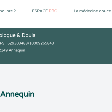
olibre ?
ESPACE
PRO
La médecine douce
hologue & Doula
RPPS : 629303488/10009265843
62149 Annequin
à Annequin