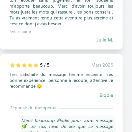
ton écoute sans jugement et ton soutiens
m’apporte beaucoup. Merci d’avoir toujours les
mots juste les mots qui rassure , les bons conseils .
Tu as vraiment rendu cette aventure plus sereine et
c’est ce dont j’avais besoin
Avis importé
Julie M.
5 / 5
Mars 2026
5
1
5
0
Très satisfaite du massage femme enceinte Très
bonne expérience, personne à l’écoute, attentive Je
recommande 😊
Elodie
Réponse du thérapeute
Merci beaucoup Élodie pour votre message
🌿 Je suis ravie de lire que ce massage