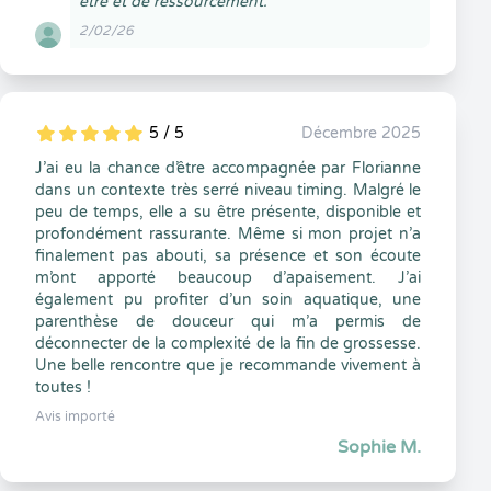
être et de ressourcement.
2/02/26
5 / 5
Décembre 2025
5
1
5
0
J’ai eu la chance d’être accompagnée par Florianne
dans un contexte très serré niveau timing. Malgré le
peu de temps, elle a su être présente, disponible et
profondément rassurante. Même si mon projet n’a
finalement pas abouti, sa présence et son écoute
m’ont apporté beaucoup d’apaisement. J’ai
également pu profiter d’un soin aquatique, une
parenthèse de douceur qui m’a permis de
déconnecter de la complexité de la fin de grossesse.
Une belle rencontre que je recommande vivement à
toutes !
Avis importé
Sophie M.