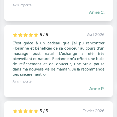
Avis importé
Anne C.
5 / 5
Avril 2026
5
1
5
0
C'est grâce à un cadeau que j'ai pu rencontrer
Florianne et bénéficier de sa douceur au cours d'un
massage post natal. L'échange a été très
bienveillant et naturel. Florianne m'a offert une bulle
de relâchement et de douceur, une vraie pause
dans ma nouvelle vie de maman. Je la recommande
très sincèrement ☺️
Avis importé
Anne P.
5 / 5
Février 2026
5
1
5
0