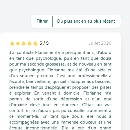
Filtrer
Du plus ancien au plus récent
5 / 5
Juillet 2026
5
1
5
0
J’ai contacté Florianne il y a presque 3 ans, d’abord
en tant que psychologue, puis en tant que doula
pour ma seconde grossesse, et de nouveau en tant
que psychologue. Florianne m’a été d’une aide et
d’un soutien précieux. C’est une professionnelle à
l’écoute, bienveillante, qui sait s’adapter aux besoins,
prendre le temps d’expliquer et proposer des pistes
à explorer. En venant à domicile, Florianne m’a
permis de sortir d’une dépression et d’un état
d’anxiété élevé tout en douceur. C’était un vrai
confort, et je n’aurais pas pu consulter autrement à
ce moment-là. En tant que doula, elle nous a
accompagnées avec une immense douceur et une
écoute inconditionnelle. Elle a été d’un grand