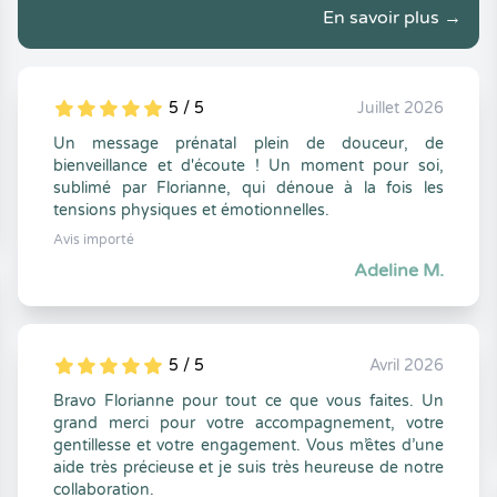
En savoir plus →
5 / 5
Juillet 2026
5
1
5
0
Un message prénatal plein de douceur, de
bienveillance et d'écoute ! Un moment pour soi,
sublimé par Florianne, qui dénoue à la fois les
tensions physiques et émotionnelles.
Avis importé
Adeline M.
5 / 5
Avril 2026
5
1
5
0
Bravo Florianne pour tout ce que vous faites. Un
grand merci pour votre accompagnement, votre
gentillesse et votre engagement. Vous m’êtes d’une
aide très précieuse et je suis très heureuse de notre
collaboration.