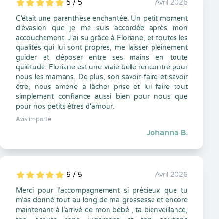
5 / 5
Avril 2026
5
1
5
0
C'était une parenthèse enchantée. Un petit moment
d'évasion que je me suis accordée après mon
accouchement. J'ai su grâce à Floriane, et toutes les
qualités qui lui sont propres, me laisser pleinement
guider et déposer entre ses mains en toute
quiétude. Floriane est une vraie belle rencontre pour
nous les mamans. De plus, son savoir-faire et savoir
être, nous amène à lâcher prise et lui faire tout
simplement confiance aussi bien pour nous que
pour nos petits êtres d'amour.
Avis importé
Johanna B.
5 / 5
Avril 2026
5
1
5
0
Merci pour l’accompagnement si précieux que tu
m’as donné tout au long de ma grossesse et encore
maintenant à l’arrivé de mon bébé , ta bienveillance,