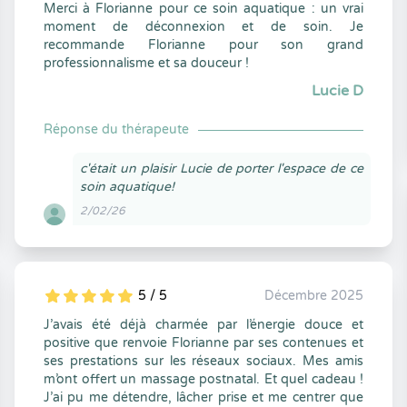
Merci à Florianne pour ce soin aquatique : un vrai
moment de déconnexion et de soin. Je
recommande Florianne pour son grand
professionnalisme et sa douceur !
Lucie D
Réponse du thérapeute
c'était un plaisir Lucie de porter l'espace de ce
soin aquatique!
2/02/26
5 / 5
Décembre 2025
5
1
5
0
J’avais été déjà charmée par l’énergie douce et
positive que renvoie Florianne par ses contenues et
ses prestations sur les réseaux sociaux. Mes amis
m’ont offert un massage postnatal. Et quel cadeau !
J’ai pu me détendre, lâcher prise et me centrer que