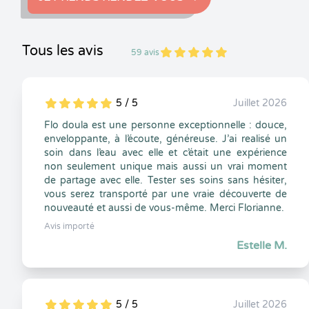
Tous les avis
59 avis
5
1
5
59
5 / 5
Juillet 2026
5
1
5
0
Flo doula est une personne exceptionnelle : douce,
enveloppante, à l’écoute, généreuse. J’ai realisé un
soin dans l’eau avec elle et c’était une expérience
non seulement unique mais aussi un vrai moment
de partage avec elle. Tester ses soins sans hésiter,
vous serez transporté par une vraie découverte de
nouveauté et aussi de vous-même. Merci Florianne.
Avis importé
Estelle M.
5 / 5
Juillet 2026