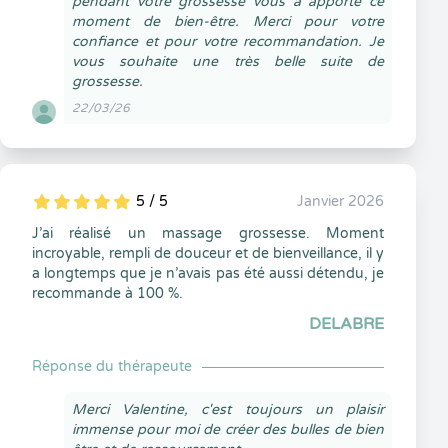
pendant votre grossesse vous a apporté ce
moment de bien-être. Merci pour votre
confiance et pour votre recommandation. Je
vous souhaite une très belle suite de
grossesse.
22/03/26
5 / 5
Janvier 2026
5
1
5
0
J’ai réalisé un massage grossesse. Moment
incroyable, rempli de douceur et de bienveillance, il y
a longtemps que je n’avais pas été aussi détendu, je
recommande à 100 %.
DELABRE
Réponse du thérapeute
Merci Valentine, c'est toujours un plaisir
immense pour moi de créer des bulles de bien