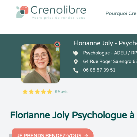
Pourquoi Cren
Florianne Joly - Psyc
Psychologue - ADELI / 
64 Rue Roger Salengro 
06 88 87 39 51
59 avis
5
1
5
59
Florianne Joly Psychologue 
JE PRENDS RENDEZ-VOUS