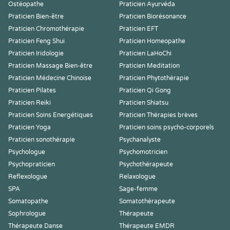
Ostéopathe
Praticien Ayurvéda
Praticien Bien-être
Praticien Biorésonance
Praticien Chromothérapie
Praticien EFT
Praticien Feng Shui
Praticien Homeopathe
Praticien Iridologie
Praticien LaHoChi
Praticien Massage Bien-être
Praticien Meditation
Praticien Médecine Chinoise
Praticien Phytothérapie
Praticien Pilates
Praticien Qi Gong
Praticien Reiki
Praticien Shiatsu
Praticien Soins Energétiques
Praticien Thérapies brèves
Praticien Yoga
Praticien soins psycho-corporels
Praticien sonothérapie
Psychanalyste
Psychologue
Psychomotricien
Psychopraticien
Psychothérapeute
Reflexologue
Relaxologue
SPA
Sage-femme
Somatopathe
Somatothérapeute
Sophrologue
Thérapeute
Thérapeute Danse
Thérapeute EMDR