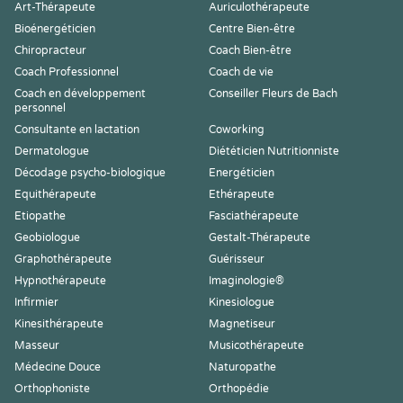
Art-Thérapeute
Auriculothérapeute
Bioénergéticien
Centre Bien-être
Chiropracteur
Coach Bien-être
Coach Professionnel
Coach de vie
Coach en développement
Conseiller Fleurs de Bach
personnel
Consultante en lactation
Coworking
Dermatologue
Diététicien Nutritionniste
Décodage psycho-biologique
Energéticien
Equithérapeute
Ethérapeute
Etiopathe
Fasciathérapeute
Geobiologue
Gestalt-Thérapeute
Graphothérapeute
Guérisseur
Hypnothérapeute
Imaginologie®
Infirmier
Kinesiologue
Kinesithérapeute
Magnetiseur
Masseur
Musicothérapeute
Médecine Douce
Naturopathe
Orthophoniste
Orthopédie