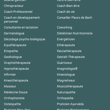
Bioénergéticien
Centre Bien-être
Chiropracteur
Coach Bien-être
Coach Professionnel
Coach de vie
Coach en développement
Conseiller Fleurs de Bach
personnel
Consultante en lactation
Coworking
Dermatologue
Diététicien Nutritionniste
Décodage psycho-biologique
Energéticien
Equithérapeute
Ethérapeute
Etiopathe
Fasciathérapeute
Geobiologue
Gestalt-Thérapeute
Graphothérapeute
Guérisseur
Hypnothérapeute
Imaginologie®
Infirmier
Kinesiologue
Kinesithérapeute
Magnetiseur
Masseur
Musicothérapeute
Médecine Douce
Naturopathe
Orthophoniste
Orthopédie
Ostéopathe
Praticien Ayurvéda