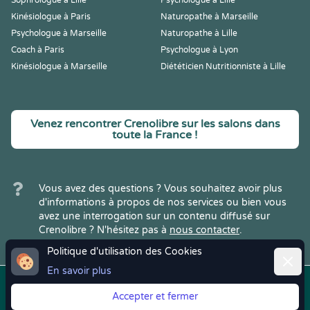
Sophrologue à Lille
Psychologue à Lille
Kinésiologue à Paris
Naturopathe à Marseille
Psychologue à Marseille
Naturopathe à Lille
Coach à Paris
Psychologue à Lyon
Kinésiologue à Marseille
Diététicien Nutritionniste à Lille
Venez rencontrer Crenolibre sur les salons dans
toute la France !
Vous avez des questions ? Vous souhaitez avoir plus
d'informations à propos de nos services ou bien vous
avez une interrogation sur un contenu diffusé sur
Crenolibre ? N'hésitez pas à
nous contacter
.
Politique d'utilisation des Cookies
Ferme
En savoir plus
Copyright © 2022
Crenolibre
, tous
Mentions
|
CGV
|
RGPD
Accepter et fermer
droits réservés.
Légales