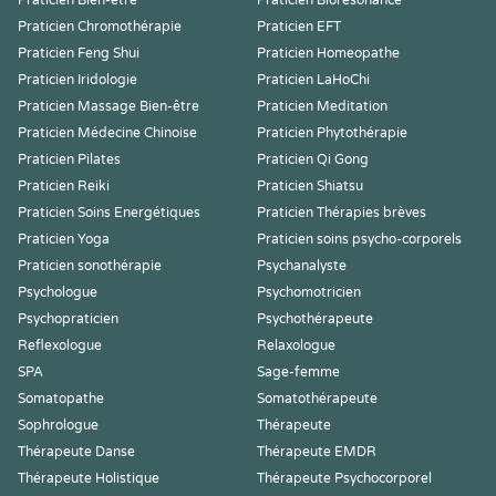
Praticien Bien-être
Praticien Biorésonance
Praticien Chromothérapie
Praticien EFT
Praticien Feng Shui
Praticien Homeopathe
Praticien Iridologie
Praticien LaHoChi
Praticien Massage Bien-être
Praticien Meditation
Praticien Médecine Chinoise
Praticien Phytothérapie
Praticien Pilates
Praticien Qi Gong
Praticien Reiki
Praticien Shiatsu
Praticien Soins Energétiques
Praticien Thérapies brèves
Praticien Yoga
Praticien soins psycho-corporels
Praticien sonothérapie
Psychanalyste
Psychologue
Psychomotricien
Psychopraticien
Psychothérapeute
Reflexologue
Relaxologue
SPA
Sage-femme
Somatopathe
Somatothérapeute
Sophrologue
Thérapeute
Thérapeute Danse
Thérapeute EMDR
Thérapeute Holistique
Thérapeute Psychocorporel