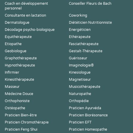
Coach en développement
Conseiller Fleurs de Bach
personnel
Consultante en lactation
Coworking
Dermatologue
Diététicien Nutritionniste
Décodage psycho-biologique
Energéticien
Equithérapeute
Ethérapeute
Etiopathe
Fasciathérapeute
Geobiologue
Gestalt-Thérapeute
Graphothérapeute
Guérisseur
Hypnothérapeute
Imaginologie®
Infirmier
Kinesiologue
Kinesithérapeute
Magnetiseur
Masseur
Musicothérapeute
Médecine Douce
Naturopathe
Orthophoniste
Orthopédie
Ostéopathe
Praticien Ayurvéda
Praticien Bien-être
Praticien Biorésonance
Praticien Chromothérapie
Praticien EFT
Praticien Feng Shui
Praticien Homeopathe