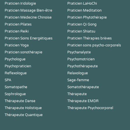
Praticien Iridologie
Praticien LaHoChi
Praticien Massage Bien-être
Praticien Meditation
Praticien Médecine Chinoise
Praticien Phytothérapie
Praticien Pilates
Praticien Qi Gong
Praticien Reiki
Praticien Shiatsu
Praticien Soins Energétiques
Praticien Thérapies brèves
Praticien Yoga
Praticien soins psycho-corporels
Praticien sonothérapie
Psychanalyste
Psychologue
Psychomotricien
Psychopraticien
Psychothérapeute
Reflexologue
Relaxologue
SPA
Sage-femme
Somatopathe
Somatothérapeute
Sophrologue
Thérapeute
Thérapeute Danse
Thérapeute EMDR
Thérapeute Holistique
Thérapeute Psychocorporel
Thérapeute Quantique