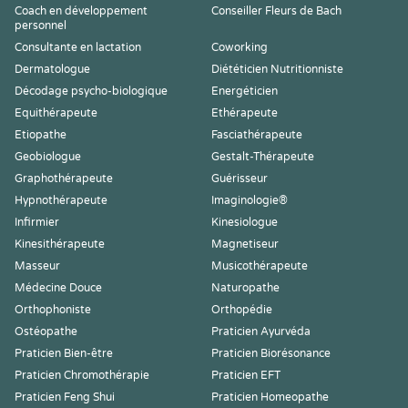
Coach en développement
Conseiller Fleurs de Bach
personnel
Consultante en lactation
Coworking
Dermatologue
Diététicien Nutritionniste
Décodage psycho-biologique
Energéticien
Equithérapeute
Ethérapeute
Etiopathe
Fasciathérapeute
Geobiologue
Gestalt-Thérapeute
Graphothérapeute
Guérisseur
Hypnothérapeute
Imaginologie®
Infirmier
Kinesiologue
Kinesithérapeute
Magnetiseur
Masseur
Musicothérapeute
Médecine Douce
Naturopathe
Orthophoniste
Orthopédie
Ostéopathe
Praticien Ayurvéda
Praticien Bien-être
Praticien Biorésonance
Praticien Chromothérapie
Praticien EFT
Praticien Feng Shui
Praticien Homeopathe