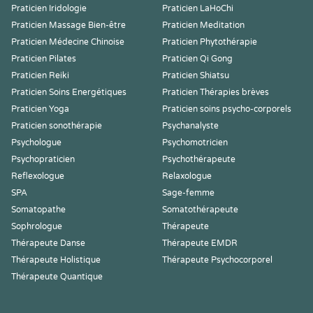
Praticien Iridologie
Praticien LaHoChi
Praticien Massage Bien-être
Praticien Meditation
Praticien Médecine Chinoise
Praticien Phytothérapie
Praticien Pilates
Praticien Qi Gong
Praticien Reiki
Praticien Shiatsu
Praticien Soins Energétiques
Praticien Thérapies brèves
Praticien Yoga
Praticien soins psycho-corporels
Praticien sonothérapie
Psychanalyste
Psychologue
Psychomotricien
Psychopraticien
Psychothérapeute
Reflexologue
Relaxologue
SPA
Sage-femme
Somatopathe
Somatothérapeute
Sophrologue
Thérapeute
Thérapeute Danse
Thérapeute EMDR
Thérapeute Holistique
Thérapeute Psychocorporel
Thérapeute Quantique