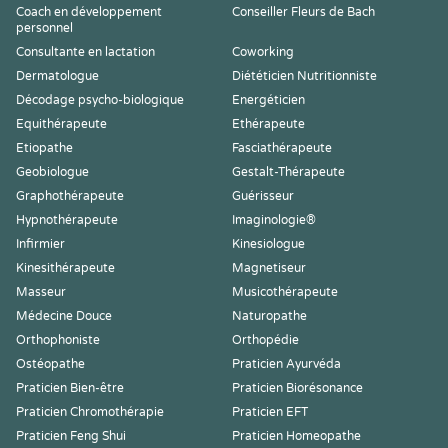
Coach en développement
Conseiller Fleurs de Bach
personnel
Consultante en lactation
Coworking
Dermatologue
Diététicien Nutritionniste
Décodage psycho-biologique
Energéticien
Equithérapeute
Ethérapeute
Etiopathe
Fasciathérapeute
Geobiologue
Gestalt-Thérapeute
Graphothérapeute
Guérisseur
Hypnothérapeute
Imaginologie®
Infirmier
Kinesiologue
Kinesithérapeute
Magnetiseur
Masseur
Musicothérapeute
Médecine Douce
Naturopathe
Orthophoniste
Orthopédie
Ostéopathe
Praticien Ayurvéda
Praticien Bien-être
Praticien Biorésonance
Praticien Chromothérapie
Praticien EFT
Praticien Feng Shui
Praticien Homeopathe