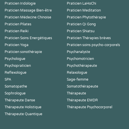
Praticien Iridologie
Praticien LaHoChi
Praticien Massage Bien-être
Praticien Meditation
Praticien Médecine Chinoise
Praticien Phytothérapie
Praticien Pilates
Praticien Qi Gong
Praticien Reiki
Praticien Shiatsu
Praticien Soins Energétiques
Praticien Thérapies brèves
Praticien Yoga
Praticien soins psycho-corporels
Praticien sonothérapie
Psychanalyste
Psychologue
Psychomotricien
Psychopraticien
Psychothérapeute
Reflexologue
Relaxologue
SPA
Sage-femme
Somatopathe
Somatothérapeute
Sophrologue
Thérapeute
Thérapeute Danse
Thérapeute EMDR
Thérapeute Holistique
Thérapeute Psychocorporel
Thérapeute Quantique