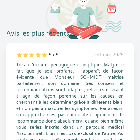
Avis les plus récents
5 / 5
Octobre 2025
5
1
5
0
Très à l'écoute, pédagogue et impliqué. Malgré le
fait que je sois profane, il apparaît de façon
évidente que Monsieur SCHMIDT maîtrise
parfaitement son domaine. Ses conseils et
recommandations sont adaptés, réfléchis et visent
à agir de façon pérenne sur les causes en
cherchant à les déterminer grâce à différents biais,
et non pas à masquer les symptômes. Par ailleurs,
son approche n'est pas empreinte d'injonctions. Je
recommande donc absolument, quand bien même
vous seriez inscrits dans un parcours médical
"traditionnel". L'un n'est pas exclusif de l'autre. Au
contraire, une réelle complémentarité peut s'en