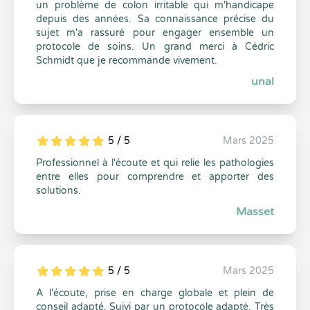
un problème de colon irritable qui m'handicape
depuis des années. Sa connaissance précise du
sujet m'a rassuré pour engager ensemble un
protocole de soins. Un grand merci à Cédric
Schmidt que je recommande vivement.
unal
5 / 5
Mars 2025
5
1
5
0
Professionnel à l'écoute et qui relie les pathologies
entre elles pour comprendre et apporter des
solutions.
Masset
5 / 5
Mars 2025
5
1
5
0
A l'écoute, prise en charge globale et plein de
conseil adapté. Suivi par un protocole adapté. Très