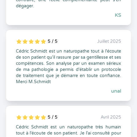
dégager.
KS
5 / 5
Juillet 2025
5
1
5
0
Cédric Schmidt est un naturopathe tout à l'écoute
de son patient qu'il rassure par sa gentillesse et ses
compétences. Son analyse par un examen sérieux
de ma pathologie a permis d'établir un protocole
de traitement que je démarre en toute confiance.
Merci M.Schmidt
unal
5 / 5
Avril 2025
5
1
5
0
Cédric Schmidt est un naturopathe très humain
tout à l'écoute de son patient. Je l'ai consulté pour