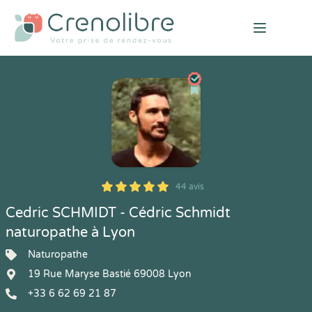
Open mai
44 avis
5
1
5
44
Cedric SCHMIDT - Cédric Schmidt
naturopathe à Lyon
Naturopathe
19 Rue Maryse Bastié 69008 Lyon
+33 6 62 69 21 87