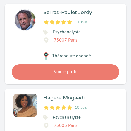
Serras-Paulet Jordy
11 avis
5
1
5
11
Psychanalyste
75007 Paris
Thérapeute engagé
Voir le profil
Hagere Mogaadi
10 avis
5
1
5
10
Psychanalyste
75005 Paris