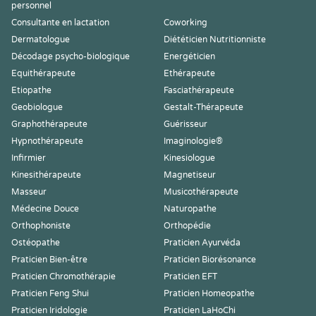
personnel
Consultante en lactation
Coworking
Dermatologue
Diététicien Nutritionniste
Décodage psycho-biologique
Energéticien
Equithérapeute
Ethérapeute
Etiopathe
Fasciathérapeute
Geobiologue
Gestalt-Thérapeute
Graphothérapeute
Guérisseur
Hypnothérapeute
Imaginologie®
Infirmier
Kinesiologue
Kinesithérapeute
Magnetiseur
Masseur
Musicothérapeute
Médecine Douce
Naturopathe
Orthophoniste
Orthopédie
Ostéopathe
Praticien Ayurvéda
Praticien Bien-être
Praticien Biorésonance
Praticien Chromothérapie
Praticien EFT
Praticien Feng Shui
Praticien Homeopathe
Praticien Iridologie
Praticien LaHoChi