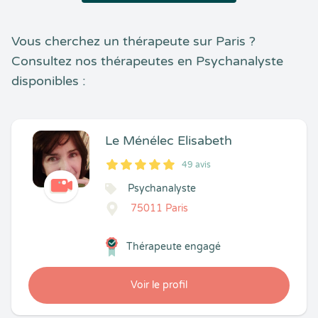
Vous cherchez un thérapeute sur Paris ?
Consultez nos thérapeutes en Psychanalyste
disponibles :
Le Ménélec Elisabeth
49 avis
5
1
5
49
Psychanalyste
75011 Paris
Thérapeute engagé
Voir le profil