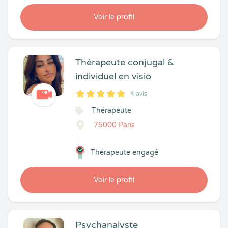
Voir le profil
Thérapeute conjugal &
individuel en visio
4 avis
5
1
5
4
Thérapeute
75000 Paris
Thérapeute engagé
Voir le profil
Psychanalyste