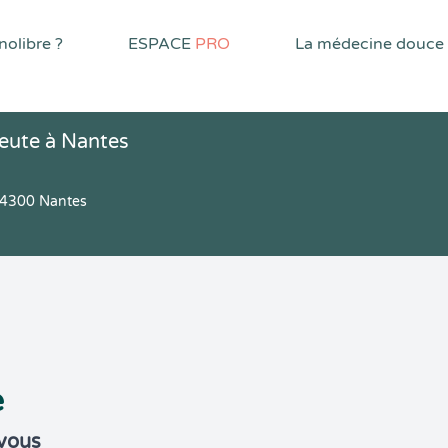
olibre ?
ESPACE
PRO
La médecine douce
peute à Nantes
44300 Nantes
e
-vous