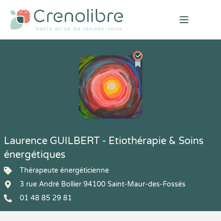
Open mai
Laurence GUILBERT - Etiothérapie & Soins
énergétiques
Thérapeute énergéticienne
3 rue André Bollier 94100 Saint-Maur-des-Fossés
01 48 85 29 81