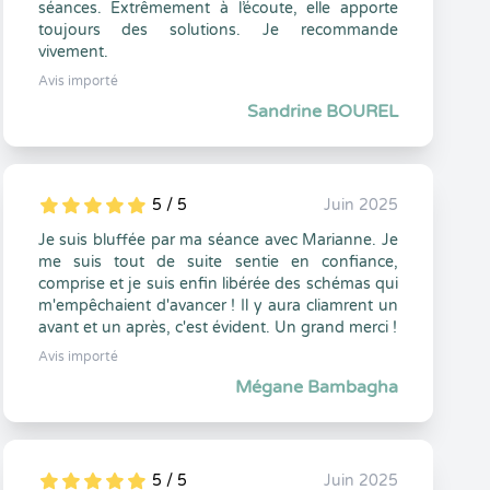
séances. Extrêmement à l’écoute, elle apporte
toujours des solutions. Je recommande
vivement.
Avis importé
Sandrine BOUREL
5 / 5
Juin 2025
5
1
5
0
Je suis bluffée par ma séance avec Marianne. Je
me suis tout de suite sentie en confiance,
comprise et je suis enfin libérée des schémas qui
m'empêchaient d'avancer ! Il y aura cliamrent un
avant et un après, c'est évident. Un grand merci !
Avis importé
Mégane Bambagha
5 / 5
Juin 2025
5
1
5
0