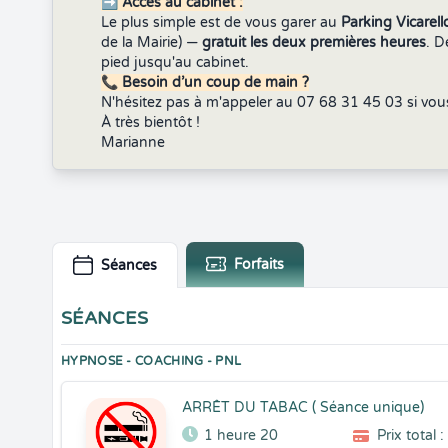
➡️ Accès au cabinet :
Le plus simple est de vous garer au
Parking Vicarell
de la Mairie) —
gratuit les deux premières heures
. D
pied jusqu'au cabinet.
📞 Besoin d’un coup de main ?
N'hésitez pas à m'appeler au 07 68 31 45 03 si vous 
À très bientôt !
Marianne
Forfaits
Séances
SÉANCES
HYPNOSE - COACHING - PNL
ARRÊT DU TABAC ( Séance unique)
1 heure 20
Prix total 