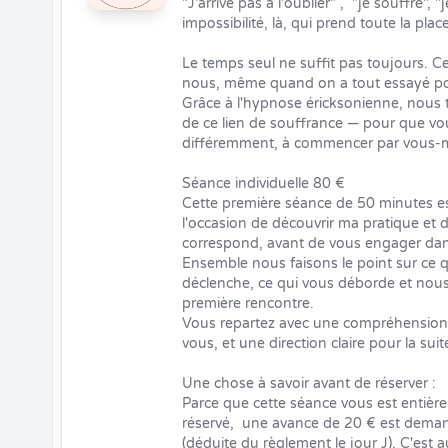
"J'arrive pas à l'oublier" ,  "je souffre", "
impossibilité, là, qui prend toute la place.
Le temps seul ne suffit pas toujours. Ce
nous, même quand on a tout essayé pou
Grâce à l'hypnose éricksonienne, nous tr
de ce lien de souffrance — pour que vou
différemment, à commencer par vous-
Séance individuelle 80 €

Cette première séance de 50 minutes est 
l'occasion de découvrir ma pratique et 
correspond, avant de vous engager da
Ensemble nous faisons le point sur ce qu
déclenche, ce qui vous déborde et nous
première rencontre.

Vous repartez avec une compréhension d
vous, et une direction claire pour la suite
Une chose à savoir avant de réserver :

Parce que cette séance vous est entièr
réservé,  une avance de 20 € est deman
(déduite du règlement le jour J). C'est 