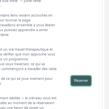
je suis triste" — juste cette 


rtains liens restent accrochés en 
r tourner la page.

availlons ensemble à vous libérer 
s puissiez apprendre à aimer 
même.

un vrai travail thérapeutique et 
de vérifier que mon approche vous 
ns un programme.

e vous traversez, ce qui se 
 commençons à travailler dès cette 
e ce qui se joue vraiment pour 
Réserver
.

ement dédiée — le créneau vous est 
dée au moment de la réservation 
aussi une façon de poser un 