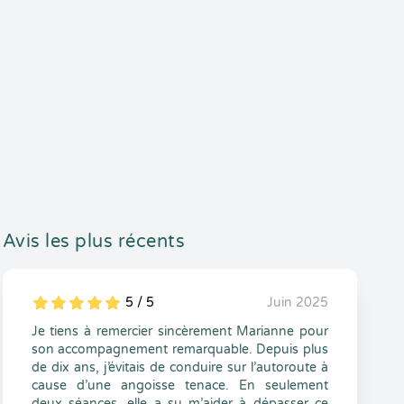
Avis les plus récents
5 / 5
Juin 2025
5
1
5
0
Je tiens à remercier sincèrement Marianne pour
son accompagnement remarquable. Depuis plus
de dix ans, j’évitais de conduire sur l’autoroute à
cause d’une angoisse tenace. En seulement
deux séances, elle a su m’aider à dépasser ce