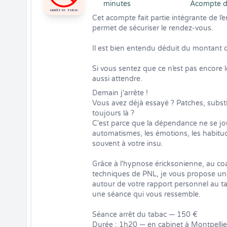
minutes
Acompte d
Cet acompte fait partie intégrante de l
permet de sécuriser le rendez-vous.

Il est bien entendu déduit du montant de l
Si vous sentez que ce n’est pas encore
aussi attendre.
Demain j'arrête !

Vous avez déjà essayé ? Patches, substit
toujours là ?

C'est parce que la dépendance ne se jou
automatismes, les émotions, les habit
souvent à votre insu.

Grâce à l'hypnose éricksonienne, au coa
techniques de PNL, je vous propose une
autour de votre rapport personnel au t
une séance qui vous ressemble.

Séance arrêt du tabac — 150 €

Durée : 1h20 — en cabinet à Montpellier 