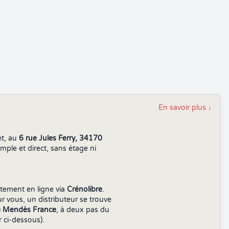
En savoir plus
↓
et, au
6 rue Jules Ferry, 34170
mple et direct, sans étage ni
ectement en ligne via
Crénolibre
.
r vous, un distributeur se trouve
re Mendès France
, à deux pas du
r ci-dessous).