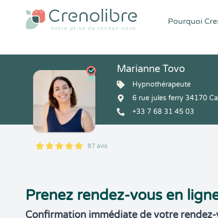
Pourquoi Cren
Marianne Tovo
Hypnothérapeute
6 rue jules ferry 34170 C
+33 7 68 31 45 03
87 avis
5
1
5
87
Prenez rendez-vous en lign
Confirmation immédiate de votre rendez