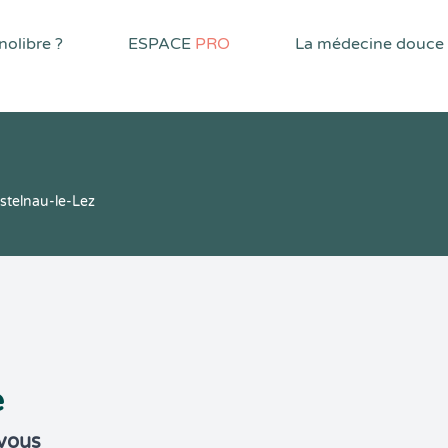
olibre ?
ESPACE
PRO
La médecine douce
astelnau-le-Lez
e
-vous