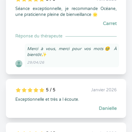
5
1
5
0
Séance exceptionnelle, je recommande Océane,
une praticienne pleine de bienveillance 🌟
Carret
Réponse du thérapeute
Merci à vous, merci pour vos mots🥹 À
bientôt✨
29/04/26
5 / 5
Janvier 2026
5
1
5
0
Exceptionnelle et très a l écoute.
Danielle