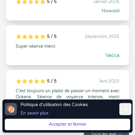
5 / 5
Janvier 2026
5
1
5
0
Howold
5 / 5
Septembre 2025
5
1
5
0
Super séance merci
Vacca
5 / 5
Avril 2025
5
1
5
0
C'est toujours un plaisir de passer un moment avec
Océane. Séance de voyance intense, merci
infiniment 🙏✨
Politique d'utilisation des Cookies
Ferme
Stephanie Bacquet
En savoir plus
Accepter et fermer
Tous les avis →