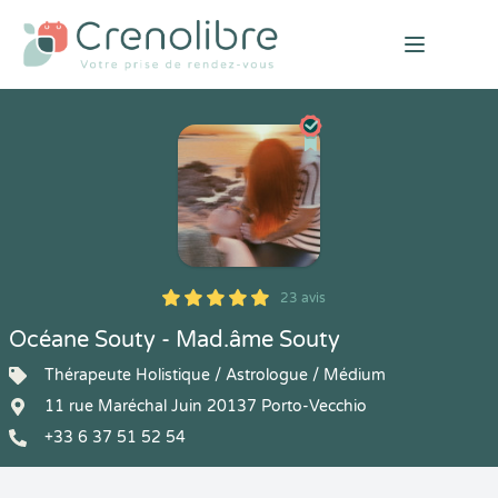
Open mai
23 avis
5
1
5
23
Océane Souty - Mad.âme Souty
Thérapeute Holistique / Astrologue / Médium
11 rue Maréchal Juin 20137 Porto-Vecchio
+33 6 37 51 52 54