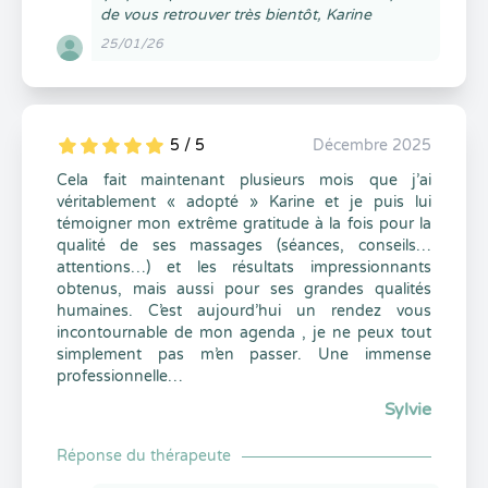
de vous retrouver très bientôt, Karine
25/01/26
5 / 5
Décembre 2025
5
1
5
0
Cela fait maintenant plusieurs mois que j’ai
véritablement « adopté » Karine et je puis lui
témoigner mon extrême gratitude à la fois pour la
qualité de ses massages (séances, conseils…
attentions…) et les résultats impressionnants
obtenus, mais aussi pour ses grandes qualités
humaines. C’est aujourd’hui un rendez vous
incontournable de mon agenda , je ne peux tout
simplement pas m’en passer. Une immense
professionnelle…
Sylvie
Réponse du thérapeute