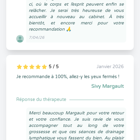
ci, où le corps et l’esprit peuvent enfin se
relâcher. Je serai très heureuse de vous
accueillir à nouveau au cabinet. À très
bientôt, et encore merci pour votre
recommandation 🙏
7/04/26
5 / 5
Janvier 2026
5
1
5
0
Je recommande à 100%, allez-y les yeux fermés !
Sivy Margault
Réponse du thérapeute
Merci beaucoup Margault pour votre retour
et votre confiance. Je suis ravie de vous
accompagner tout au long de votre
grossesse et que ces séances de drainage
lymphatique vous fassent du bien. Au plaisir