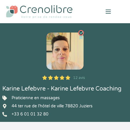
Open mai
12 avis
5
1
5
12
Karine Lefebvre - Karine Lefebvre Coaching
Praticienne en massages
44 ter rue de l'hôtel de ville 78820 Juziers
+33 6 01 01 32 80