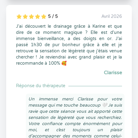
5 / 5
Avril 2026
5
1
5
0
J'ai découvert le drainage grâce à Karine et que
dire de ce moment magique ? Elle est d'une
immense bienveillance, a des doigts en or. J'ai
passé 1h30 de pur bonheur grâce à elle et je
retrouve la sensation de légèreté que j'étais venue
chercher ! Je reviendrai avec grand plaisir et je la
recommande à 100% 🥰
Clarisse
Réponse du thérapeute
Un immense merci Clarisse pour votre
message qui me touche beaucoup 🤍 Je suis
ravie que cette séance vous ait apporté cette
sensation de légèreté que vous recherchiez.
Votre confiance compte énormément pour
moi, et c’est toujours un plaisir
d’accompagner des moments comme celui-