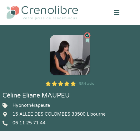
Open mai
384 avis
5
1
5
384
Céline Eliane MAUPEU
Hypnothérapeute
15 ALLEE DES COLOMBES 33500 Libourne
06 11 25 71 44