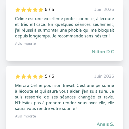
5 / 5
Juin 2026
5
1
5
0
Celine est une excellente professionnelle, à l’écoute
et très efficace. En quelques séances seulement,
j’ai réussi à surmonter une phobie qui me bloquait
depuis longtemps. Je recommande sans hésiter !
Avis importé
Nilton D.C
5 / 5
Juin 2026
5
1
5
0
Merci à Céline pour son travail. C’est une personne
à l’écoute et qui saura vous aider, j’en suis sûre. Je
suis ressortie de ses séances changée et ravie.
N’hésitez pas à prendre rendez-vous avec elle, elle
saura vous rendre votre sourire !
Avis importé
Anaïs S.