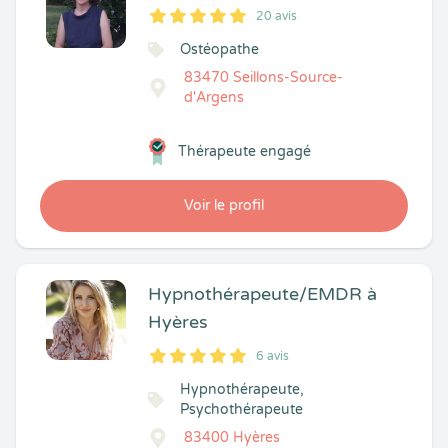
20 avis
5
1
5
20
Ostéopathe
83470 Seillons-Source-
d'Argens
Thérapeute engagé
Voir le profil
Hypnothérapeute/EMDR à
Hyères
6 avis
5
1
5
6
Hypnothérapeute,
Psychothérapeute
83400 Hyères