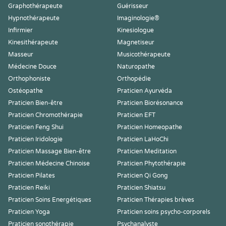
Graphothérapeute
Guérisseur
Hypnothérapeute
Imaginologie®
Infirmier
Kinesiologue
Kinesithérapeute
Magnetiseur
Masseur
Musicothérapeute
Médecine Douce
Naturopathe
Orthophoniste
Orthopédie
Ostéopathe
Praticien Ayurvéda
Praticien Bien-être
Praticien Biorésonance
Praticien Chromothérapie
Praticien EFT
Praticien Feng Shui
Praticien Homeopathe
Praticien Iridologie
Praticien LaHoChi
Praticien Massage Bien-être
Praticien Meditation
Praticien Médecine Chinoise
Praticien Phytothérapie
Praticien Pilates
Praticien Qi Gong
Praticien Reiki
Praticien Shiatsu
Praticien Soins Energétiques
Praticien Thérapies brèves
Praticien Yoga
Praticien soins psycho-corporels
Praticien sonothérapie
Psychanalyste