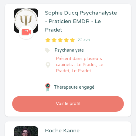
Sophie Ducq Psychanalyste
- Praticien EMDR - Le
Pradet
22 avis
5
1
5
22
Psychanalyste
Présent dans plusieurs
cabinets : Le Pradet, Le
Pradet, Le Pradet
Thérapeute engagé
Voir le profil
Roche Karine