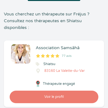
Vous cherchez un thérapeute sur Fréjus ?
Consultez nos thérapeutes en Shiatsu
disponibles :
Association Samsâhâ
77 avis
5
1
5
77
Shiatsu
83160 La Valette-du-Var
Thérapeute engagé
Voir le profil