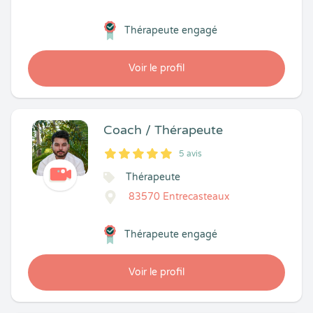
Thérapeute engagé
Voir le profil
Coach / Thérapeute
5 avis
5
1
5
5
Thérapeute
83570 Entrecasteaux
Thérapeute engagé
Voir le profil