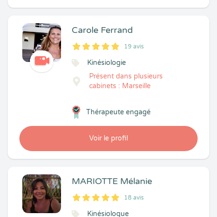
Carole Ferrand
19 avis
5
1
5
19
Kinésiologie
Présent dans plusieurs
cabinets : Marseille
Thérapeute engagé
Voir le profil
MARIOTTE Mélanie
18 avis
5
1
5
18
Kinésiologue