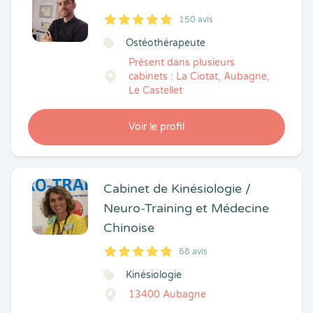
150 avis
5
1
5
150
Ostéothérapeute
Présent dans plusieurs
cabinets : La Ciotat, Aubagne,
Le Castellet
Voir le profil
Cabinet de Kinésiologie /
Neuro-Training et Médecine
Chinoise
68 avis
5
1
5
68
Kinésiologie
13400 Aubagne