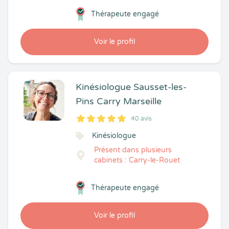
Thérapeute engagé
Voir le profil
Kinésiologue Sausset-les-
Pins Carry Marseille
40 avis
5
1
5
40
Kinésiologue
Présent dans plusieurs
cabinets : Carry-le-Rouet
Thérapeute engagé
Voir le profil