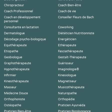
Chiropracteur
Coach Bien-être
Coach Professionnel
Coach de vie
Coach en développement
Conseiller Fleurs de Bach
personnel
Consultante en lactation
Coworking
Dermatologue
Diététicien Nutritionniste
Décodage psycho-biologique
Energéticien
Equithérapeute
Ethérapeute
Etiopathe
Fasciathérapeute
Geobiologue
Gestalt-Thérapeute
Graphothérapeute
Guérisseur
Hypnothérapeute
Imaginologie®
Infirmier
Kinesiologue
Kinesithérapeute
Magnetiseur
Masseur
Musicothérapeute
Médecine Douce
Naturopathe
Orthophoniste
Orthopédie
Ostéopathe
Praticien Ayurvéda
Praticien Bien-être
Praticien Biorésonance