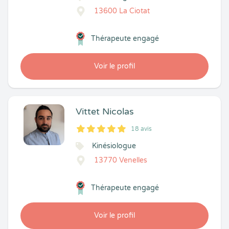
13600 La Ciotat
Thérapeute engagé
Voir le profil
Vittet Nicolas
18 avis
5
1
5
18
Kinésiologue
13770 Venelles
Thérapeute engagé
Voir le profil