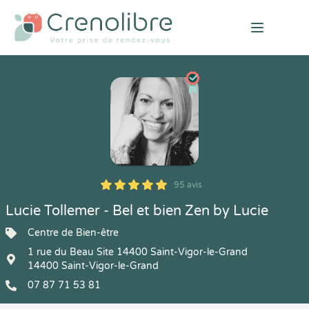
Open mai
95 avis
5
1
5
95
Lucie Tollemer - Bel et bien Zen by Lucie
Centre de Bien-être
1 rue du Beau Site 14400 Saint-Vigor-le-Grand
14400 Saint-Vigor-le-Grand
07 87 71 53 81