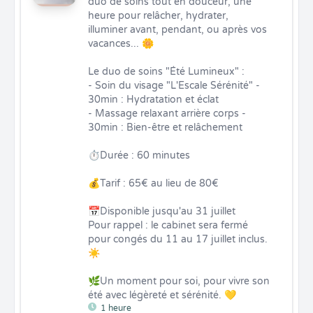
duo de soins tout en douceur, une 
heure pour relâcher, hydrater, 
illuminer avant, pendant, ou après vos 
vacances... 🌼

Le duo de soins "Été Lumineux" :

- Soin du visage "L'Escale Sérénité" - 
30min : Hydratation et éclat 

- Massage relaxant arrière corps - 
30min : Bien-être et relâchement 

⏱️Durée : 60 minutes 

💰Tarif : 65€ au lieu de 80€

📅Disponible jusqu'au 31 juillet 

Pour rappel : le cabinet sera fermé 
pour congés du 11 au 17 juillet inclus. 
☀️

🌿Un moment pour soi, pour vivre son 
été avec légèreté et sérénité. 💛
1 heure